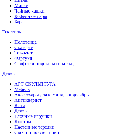
Пиалы
Миски
Чайные чашки
Кофейные пары
Бар
Текстиль
Полотенца
Скатерти
Тет-а-тет
Фартуки
Салфетки подставки и кольца
Декор
АРТ СКУЛЬПТУРА
Мебель
Аксессуары для камина, канделябры
Антиквариат
Вазы
Декор
Елочные игрушки
Люстры
Настенные тарелки
Свечи и подсвечники