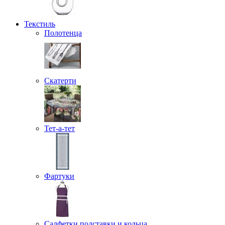
Текстиль
Полотенца
Скатерти
Тет-а-тет
Фартуки
Салфетки подставки и кольца