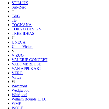
STILLUX
Sub-Zero
T
T&G
TB
TOGNANA
TOKYO DESIGN
TREE IDEAS
U
UNECA
Union Victors
V
V-ZUG
VALERIE CONCEPT
VALOMBREUSE
VAN APPLE ART
VERO
Virtus
W
Waterford
Wedgwood
Whirlpool
William Bounds LTD.
WMF
WOLF