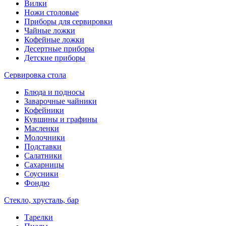
Вилки
Ножи столовые
Приборы для сервировки
Чайные ложки
Кофейные ложки
Десертные приборы
Детские приборы
Сервировка стола
Блюда и подносы
Заварочные чайники
Кофейники
Кувшины и графины
Масленки
Молочники
Подставки
Салатники
Сахарницы
Соусники
Фондю
Стекло, хрусталь, бар
Тарелки