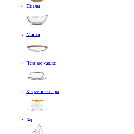
Пиалы
Миски
Чайные чашки
Кофейные пары
Бар