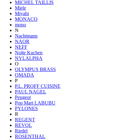
MICHEL TAILLIS
Miele
Miyabi
MONACO
mono
N
Nachtmann
NAOR
NEFF
Nolte Kuchen
NYLALPHA
O
OLYMPUS BRASS
OMADA
P
P.L. PROFF CUISINE
PAUL NAGEL
Peugeot
Pop Mart LABUBU
PYLONES
R
REGENT
REVOL
Riedel
ROSENTHAL