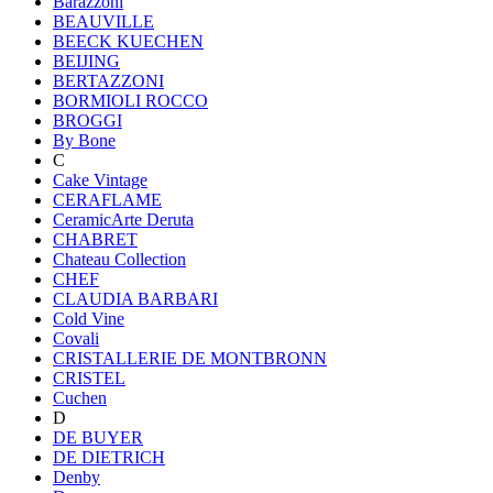
Barazzoni
BEAUVILLE
BEECK KUECHEN
BEIJING
BERTAZZONI
BORMIOLI ROCCO
BROGGI
By Bone
C
Cake Vintage
CERAFLAME
CeramicArte Deruta
CHABRET
Chateau Collection
CHEF
CLAUDIA BARBARI
Cold Vine
Covali
CRISTALLERIE DE MONTBRONN
CRISTEL
Cuchen
D
DE BUYER
DE DIETRICH
Denby