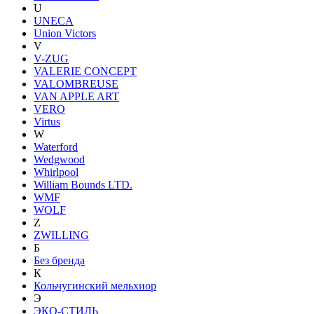
U
UNECA
Union Victors
V
V-ZUG
VALERIE CONCEPT
VALOMBREUSE
VAN APPLE ART
VERO
Virtus
W
Waterford
Wedgwood
Whirlpool
William Bounds LTD.
WMF
WOLF
Z
ZWILLING
Б
Без бренда
К
Кольчугинский мельхиор
Э
ЭКО-СТИЛЬ