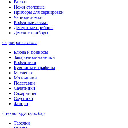
Вилки
Ножи столовые
Приборы для сервировки
Чайные ложки
Кофейные ложки
Десертные приборы
Детские приборы
Сервировка стола
Блюда и подносы
Заварочные чайники
Кофейники
Кувшины и графины
Масленки
Молочники
Подставки
Салатники
Сахарницы
Соусники
Фондю
Стекло, хрусталь, бар
Тарелки