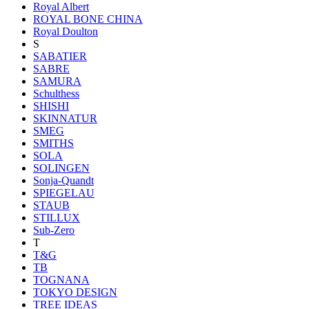
Royal Albert
ROYAL BONE CHINA
Royal Doulton
S
SABATIER
SABRE
SAMURA
Schulthess
SHISHI
SKINNATUR
SMEG
SMITHS
SOLA
SOLINGEN
Sonja-Quandt
SPIEGELAU
STAUB
STILLUX
Sub-Zero
T
T&G
TB
TOGNANA
TOKYO DESIGN
TREE IDEAS