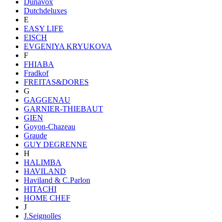
Dunavox
Dutchdeluxes
E
EASY LIFE
EISCH
EVGENIYA KRYUKOVA
F
FHIABA
Fradkof
FREITAS&DORES
G
GAGGENAU
GARNIER-THIEBAUT
GIEN
Goyon-Chazeau
Graude
GUY DEGRENNE
H
HALIMBA
HAVILAND
Haviland & C.Parlon
HITACHI
HOME CHEF
J
J.Seignolles