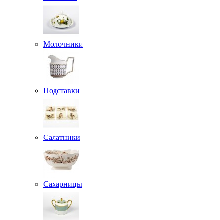
Молочники
Подставки
Салатники
Сахарницы