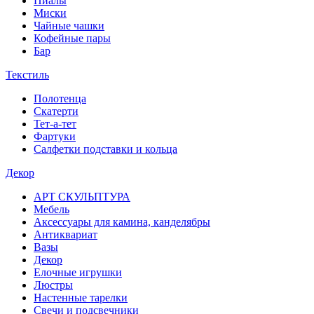
Пиалы
Миски
Чайные чашки
Кофейные пары
Бар
Текстиль
Полотенца
Скатерти
Тет-а-тет
Фартуки
Салфетки подставки и кольца
Декор
АРТ СКУЛЬПТУРА
Мебель
Аксессуары для камина, канделябры
Антиквариат
Вазы
Декор
Елочные игрушки
Люстры
Настенные тарелки
Свечи и подсвечники