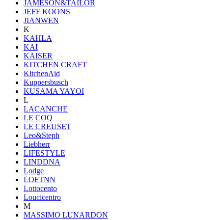
JAMESON&TAILOR
JEFF KOONS
JIANWEN
K
KAHLA
KAI
KAISER
KITCHEN CRAFT
KitchenAid
Kuppersbusch
KUSAMA YAYOI
L
LACANCHE
LE COQ
LE CREUSET
Leo&Steph
Liebherr
LIFESTYLE
LINDDNA
Lodge
LOFTNN
Lottocento
Loucicentro
M
MASSIMO LUNARDON