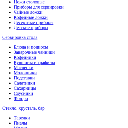
Ножи столовые
Приборы для сервировки
Чайные ложки
Кофейные ложки
Десертные приборы
Детские приборы
Сервировка стола
Блюда и подносы
Заварочные чайники
Кофейники
Кувшины и графины
Масленки
Молочники
Подставки
Салатники
Сахарницы
Соусники
Фондю
Стекло, хрусталь, бар
Тарелки
Пиалы