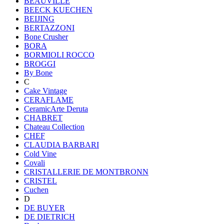
BEAUVILLE
BEECK KUECHEN
BEIJING
BERTAZZONI
Bone Crusher
BORA
BORMIOLI ROCCO
BROGGI
By Bone
C
Cake Vintage
CERAFLAME
CeramicArte Deruta
CHABRET
Chateau Collection
CHEF
CLAUDIA BARBARI
Cold Vine
Covali
CRISTALLERIE DE MONTBRONN
CRISTEL
Cuchen
D
DE BUYER
DE DIETRICH