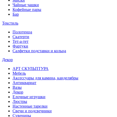
Миски
Чайные чашки
Кофейные пары
Бар
Текстиль
Полотенца
Скатерти
Тет-а-тет
Фартуки
Салфетки подставки и кольца
Декор
АРТ СКУЛЬПТУРА
Мебель
Аксессуары для камина, канделябры
Антиквариат
Вазы
Декор
Елочные игрушки
Люстры
Настенные тарелки
Свечи и подсвечники
Сувениры