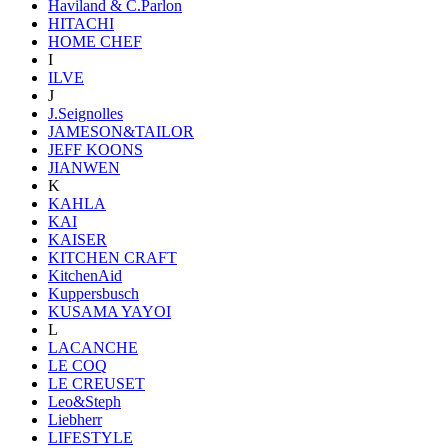
Haviland & C.Parlon
HITACHI
HOME CHEF
I
ILVE
J
J.Seignolles
JAMESON&TAILOR
JEFF KOONS
JIANWEN
K
KAHLA
KAI
KAISER
KITCHEN CRAFT
KitchenAid
Kuppersbusch
KUSAMA YAYOI
L
LACANCHE
LE COQ
LE CREUSET
Leo&Steph
Liebherr
LIFESTYLE