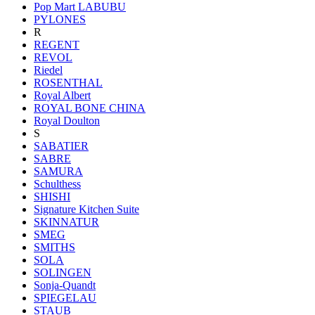
Pop Mart LABUBU
PYLONES
R
REGENT
REVOL
Riedel
ROSENTHAL
Royal Albert
ROYAL BONE CHINA
Royal Doulton
S
SABATIER
SABRE
SAMURA
Schulthess
SHISHI
Signature Kitchen Suite
SKINNATUR
SMEG
SMITHS
SOLA
SOLINGEN
Sonja-Quandt
SPIEGELAU
STAUB