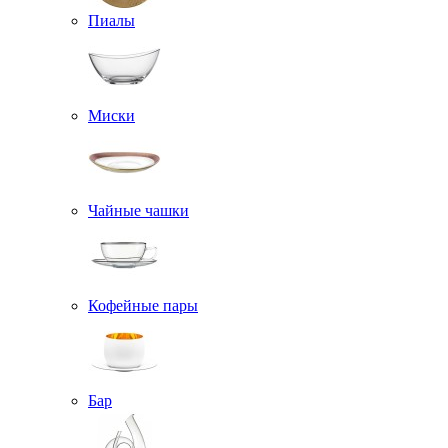
Пиалы
Миски
Чайные чашки
Кофейные пары
Бар