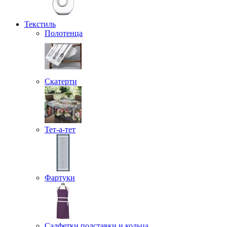
Текстиль
Полотенца
Скатерти
Тет-а-тет
Фартуки
Салфетки подставки и кольца