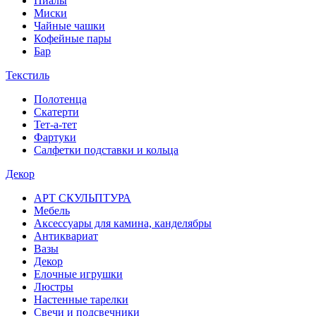
Пиалы
Миски
Чайные чашки
Кофейные пары
Бар
Текстиль
Полотенца
Скатерти
Тет-а-тет
Фартуки
Салфетки подставки и кольца
Декор
АРТ СКУЛЬПТУРА
Мебель
Аксессуары для камина, канделябры
Антиквариат
Вазы
Декор
Елочные игрушки
Люстры
Настенные тарелки
Свечи и подсвечники