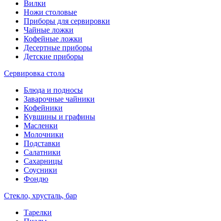
Вилки
Ножи столовые
Приборы для сервировки
Чайные ложки
Кофейные ложки
Десертные приборы
Детские приборы
Сервировка стола
Блюда и подносы
Заварочные чайники
Кофейники
Кувшины и графины
Масленки
Молочники
Подставки
Салатники
Сахарницы
Соусники
Фондю
Стекло, хрусталь, бар
Тарелки