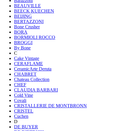
Barazzoni
BEAUVILLE
BEECK KUECHEN
BEIJING
BERTAZZONI
Bone Crusher
BORA
BORMIOLI ROCCO
BROGGI
By Bone
C
Cake Vintage
CERAFLAME
CeramicArte Deruta
CHABRET
Chateau Collection
CHEF
CLAUDIA BARBARI
Cold Vine
Covali
CRISTALLERIE DE MONTBRONN
CRISTEL
Cuchen
D
DE BUYER