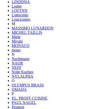
LINDDNA
Lodge
LOFTNN
Lottocento
Loucicentro
M
MASSIMO LUNARDON
MICHEL TAILLIS
Miele
Miyabi
MONACO
mono
N
Nachtmann
NAOR
NEFF
Nolte Kuchen
NYLALPHA
O
OLYMPUS BRASS
OMADA
P
P.L. PROFF CUISINE
PAUL NAGEL
Peugeot