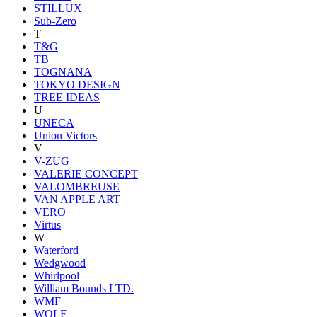
STILLUX
Sub-Zero
T
T&G
TB
TOGNANA
TOKYO DESIGN
TREE IDEAS
U
UNECA
Union Victors
V
V-ZUG
VALERIE CONCEPT
VALOMBREUSE
VAN APPLE ART
VERO
Virtus
W
Waterford
Wedgwood
Whirlpool
William Bounds LTD.
WMF
WOLF