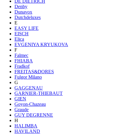
DE DIETRICH
Denby
Dunavox
Dutchdeluxes
E
EASY LIFE
EISCH
Elica
EVGENIYA KRYUKOVA
F
Falmec
FHIABA
Fradkof
FREITAS&DORES
Fulgor Milano
G
GAGGENAU
GARNIER-THIEBAUT
GIEN
Goyon-Chazeau
Graude
GUY DEGRENNE
H
HALIMBA
HAVILAND