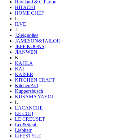
Haviland & C.Parlon
HITACHI
HOME CHEF
I
ILVE
J
J.Seignolles
JAMESON&TAILOR
JEFF KOONS
JIANWEN
K
KAHLA
KAI
KAISER
KITCHEN CRAFT
KitchenAid
Kuppersbusch
KUSAMA YAYOI
L
LACANCHE
LE COQ
LE CREUSET
Leo&Steph
Liebherr
LIFESTYLE