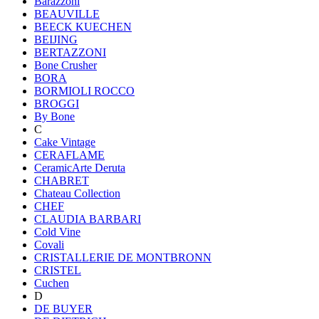
Barazzoni
BEAUVILLE
BEECK KUECHEN
BEIJING
BERTAZZONI
Bone Crusher
BORA
BORMIOLI ROCCO
BROGGI
By Bone
C
Cake Vintage
CERAFLAME
CeramicArte Deruta
CHABRET
Chateau Collection
CHEF
CLAUDIA BARBARI
Cold Vine
Covali
CRISTALLERIE DE MONTBRONN
CRISTEL
Cuchen
D
DE BUYER