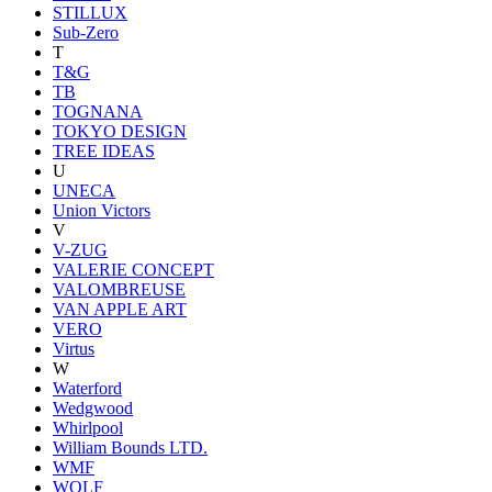
STILLUX
Sub-Zero
T
T&G
TB
TOGNANA
TOKYO DESIGN
TREE IDEAS
U
UNECA
Union Victors
V
V-ZUG
VALERIE CONCEPT
VALOMBREUSE
VAN APPLE ART
VERO
Virtus
W
Waterford
Wedgwood
Whirlpool
William Bounds LTD.
WMF
WOLF