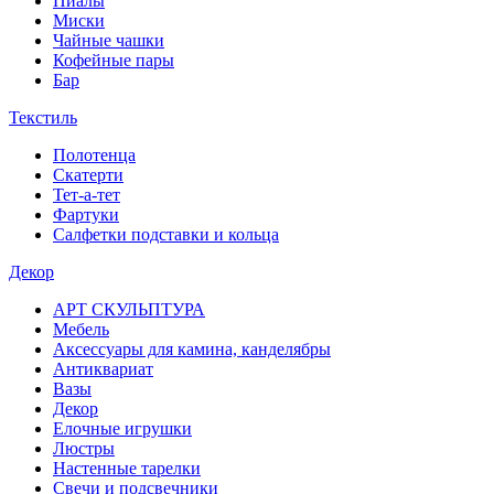
Пиалы
Миски
Чайные чашки
Кофейные пары
Бар
Текстиль
Полотенца
Скатерти
Тет-а-тет
Фартуки
Салфетки подставки и кольца
Декор
АРТ СКУЛЬПТУРА
Мебель
Аксессуары для камина, канделябры
Антиквариат
Вазы
Декор
Елочные игрушки
Люстры
Настенные тарелки
Свечи и подсвечники