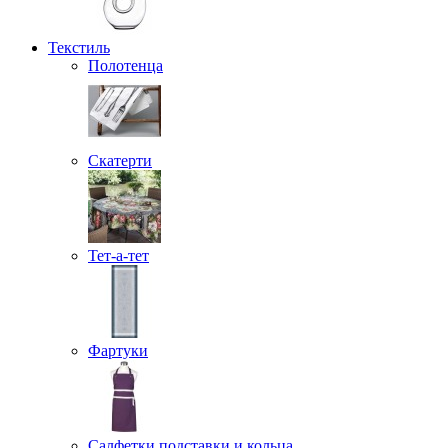
Текстиль
Полотенца
Скатерти
Тет-а-тет
Фартуки
Салфетки подставки и кольца