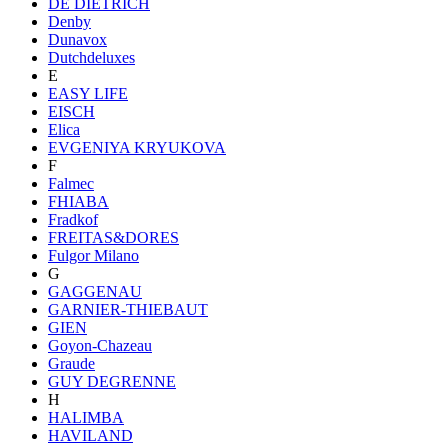
DE DIETRICH
Denby
Dunavox
Dutchdeluxes
E
EASY LIFE
EISCH
Elica
EVGENIYA KRYUKOVA
F
Falmec
FHIABA
Fradkof
FREITAS&DORES
Fulgor Milano
G
GAGGENAU
GARNIER-THIEBAUT
GIEN
Goyon-Chazeau
Graude
GUY DEGRENNE
H
HALIMBA
HAVILAND