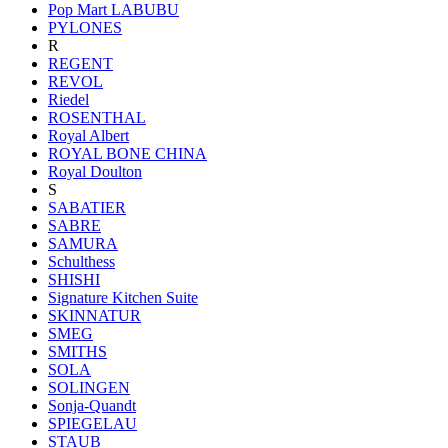
Pop Mart LABUBU
PYLONES
R
REGENT
REVOL
Riedel
ROSENTHAL
Royal Albert
ROYAL BONE CHINA
Royal Doulton
S
SABATIER
SABRE
SAMURA
Schulthess
SHISHI
Signature Kitchen Suite
SKINNATUR
SMEG
SMITHS
SOLA
SOLINGEN
Sonja-Quandt
SPIEGELAU
STAUB