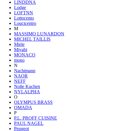
LINDDNA
Lodge
LOFTNN
Lottocento
Loucicentro
M
MASSIMO LUNARDON
MICHEL TAILLIS
Miele
Miyabi
MONACO
mono
N
Nachtmann
NAOR
NEFF
Nolte Kuchen
NYLALPHA
O
OLYMPUS BRASS
OMADA
P
P.L. PROFF CUISINE
PAUL NAGEL
Peugeot