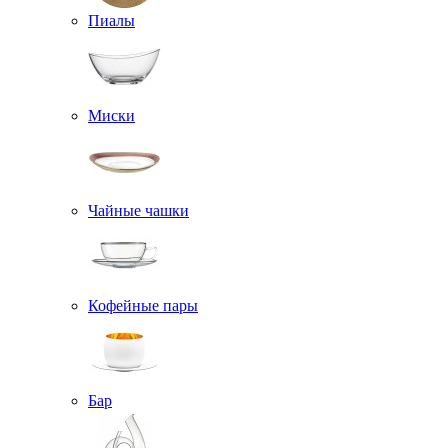
Пиалы
Миски
Чайные чашки
Кофейные пары
Бар