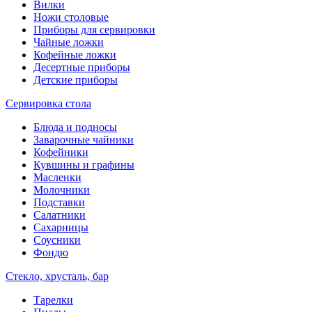
Вилки
Ножи столовые
Приборы для сервировки
Чайные ложки
Кофейные ложки
Десертные приборы
Детские приборы
Сервировка стола
Блюда и подносы
Заварочные чайники
Кофейники
Кувшины и графины
Масленки
Молочники
Подставки
Салатники
Сахарницы
Соусники
Фондю
Стекло, хрусталь, бар
Тарелки