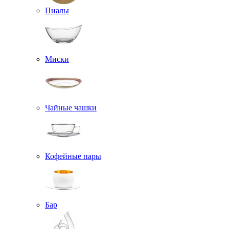
Пиалы
Миски
Чайные чашки
Кофейные пары
Бар