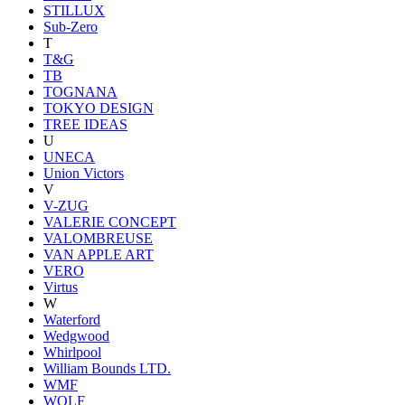
STILLUX
Sub-Zero
T
T&G
TB
TOGNANA
TOKYO DESIGN
TREE IDEAS
U
UNECA
Union Victors
V
V-ZUG
VALERIE CONCEPT
VALOMBREUSE
VAN APPLE ART
VERO
Virtus
W
Waterford
Wedgwood
Whirlpool
William Bounds LTD.
WMF
WOLF