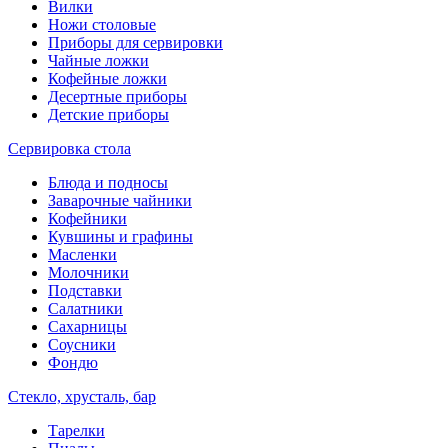
Вилки
Ножи столовые
Приборы для сервировки
Чайные ложки
Кофейные ложки
Десертные приборы
Детские приборы
Сервировка стола
Блюда и подносы
Заварочные чайники
Кофейники
Кувшины и графины
Масленки
Молочники
Подставки
Салатники
Сахарницы
Соусники
Фондю
Стекло, хрусталь, бар
Тарелки