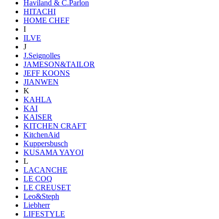
Haviland & C.Parlon
HITACHI
HOME CHEF
I
ILVE
J
J.Seignolles
JAMESON&TAILOR
JEFF KOONS
JIANWEN
K
KAHLA
KAI
KAISER
KITCHEN CRAFT
KitchenAid
Kuppersbusch
KUSAMA YAYOI
L
LACANCHE
LE COQ
LE CREUSET
Leo&Steph
Liebherr
LIFESTYLE