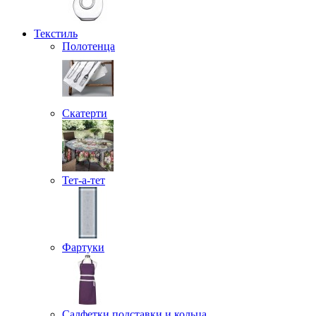
Текстиль
Полотенца
Скатерти
Тет-а-тет
Фартуки
Салфетки подставки и кольца