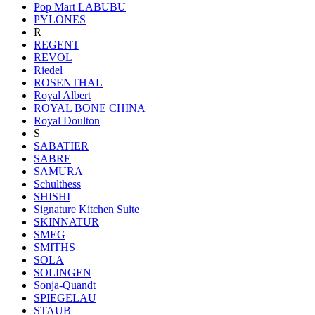
Pop Mart LABUBU
PYLONES
R
REGENT
REVOL
Riedel
ROSENTHAL
Royal Albert
ROYAL BONE CHINA
Royal Doulton
S
SABATIER
SABRE
SAMURA
Schulthess
SHISHI
Signature Kitchen Suite
SKINNATUR
SMEG
SMITHS
SOLA
SOLINGEN
Sonja-Quandt
SPIEGELAU
STAUB