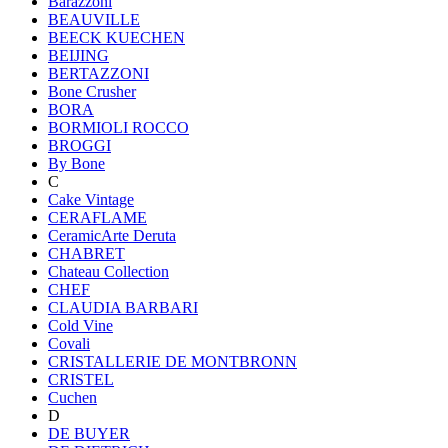
Barazzoni
BEAUVILLE
BEECK KUECHEN
BEIJING
BERTAZZONI
Bone Crusher
BORA
BORMIOLI ROCCO
BROGGI
By Bone
C
Cake Vintage
CERAFLAME
CeramicArte Deruta
CHABRET
Chateau Collection
CHEF
CLAUDIA BARBARI
Cold Vine
Covali
CRISTALLERIE DE MONTBRONN
CRISTEL
Cuchen
D
DE BUYER