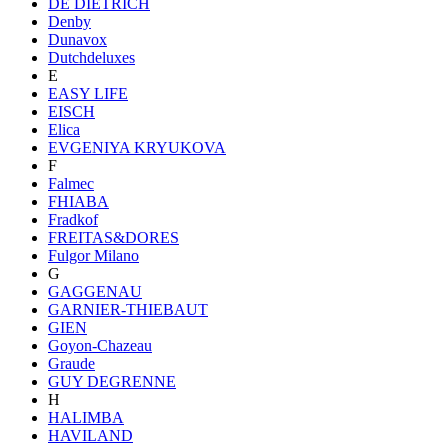
DE DIETRICH
Denby
Dunavox
Dutchdeluxes
E
EASY LIFE
EISCH
Elica
EVGENIYA KRYUKOVA
F
Falmec
FHIABA
Fradkof
FREITAS&DORES
Fulgor Milano
G
GAGGENAU
GARNIER-THIEBAUT
GIEN
Goyon-Chazeau
Graude
GUY DEGRENNE
H
HALIMBA
HAVILAND