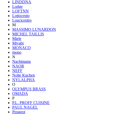
LINDDNA
Lodge
LOFTNN
Lottocento
Loucicentro
M
MASSIMO LUNARDON
MICHEL TAILLIS
Miele
Miyabi
MONACO
mono
N
Nachtmann
NAOR
NEFF
Nolte Kuchen
NYLALPHA
O
OLYMPUS BRASS
OMADA
P
P.L. PROFF CUISINE
PAUL NAGEL
Peugeot