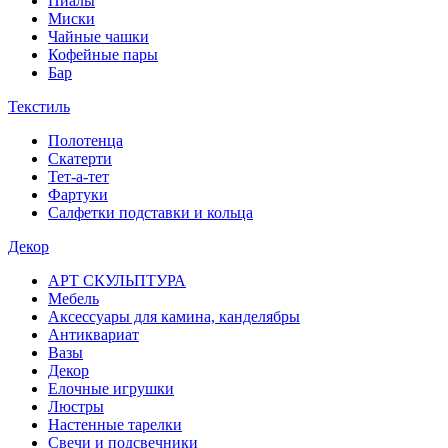
Пиалы
Миски
Чайные чашки
Кофейные пары
Бар
Текстиль
Полотенца
Скатерти
Тет-а-тет
Фартуки
Салфетки подставки и кольца
Декор
АРТ СКУЛЬПТУРА
Мебель
Аксессуары для камина, канделябры
Антиквариат
Вазы
Декор
Елочные игрушки
Люстры
Настенные тарелки
Свечи и подсвечники