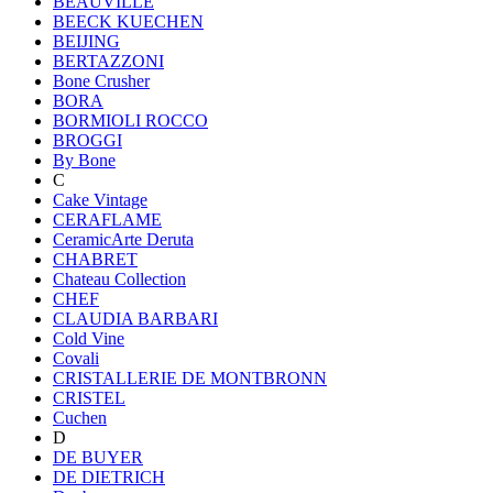
BEAUVILLE
BEECK KUECHEN
BEIJING
BERTAZZONI
Bone Crusher
BORA
BORMIOLI ROCCO
BROGGI
By Bone
C
Cake Vintage
CERAFLAME
CeramicArte Deruta
CHABRET
Chateau Collection
CHEF
CLAUDIA BARBARI
Cold Vine
Covali
CRISTALLERIE DE MONTBRONN
CRISTEL
Cuchen
D
DE BUYER
DE DIETRICH