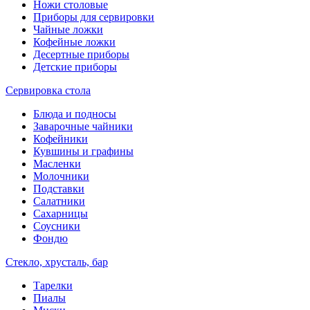
Ножи столовые
Приборы для сервировки
Чайные ложки
Кофейные ложки
Десертные приборы
Детские приборы
Сервировка стола
Блюда и подносы
Заварочные чайники
Кофейники
Кувшины и графины
Масленки
Молочники
Подставки
Салатники
Сахарницы
Соусники
Фондю
Стекло, хрусталь, бар
Тарелки
Пиалы