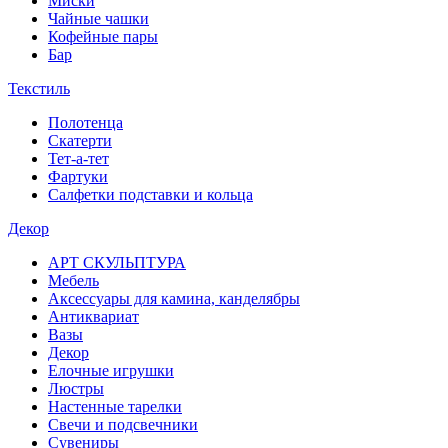
Миски
Чайные чашки
Кофейные пары
Бар
Текстиль
Полотенца
Скатерти
Тет-а-тет
Фартуки
Салфетки подставки и кольца
Декор
АРТ СКУЛЬПТУРА
Мебель
Аксессуары для камина, канделябры
Антиквариат
Вазы
Декор
Елочные игрушки
Люстры
Настенные тарелки
Свечи и подсвечники
Сувениры