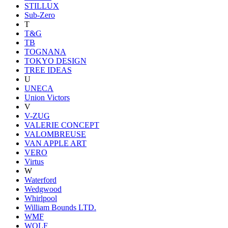
STILLUX
Sub-Zero
T
T&G
TB
TOGNANA
TOKYO DESIGN
TREE IDEAS
U
UNECA
Union Victors
V
V-ZUG
VALERIE CONCEPT
VALOMBREUSE
VAN APPLE ART
VERO
Virtus
W
Waterford
Wedgwood
Whirlpool
William Bounds LTD.
WMF
WOLF