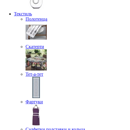
Текстиль
Полотенца
Скатерти
Тет-а-тет
Фартуки
Салфетки подставки и кольца