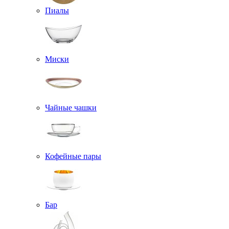
Пиалы
Миски
Чайные чашки
Кофейные пары
Бар