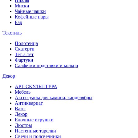
Пиалы
Миски
Чайные чашки
Кофейные пары
Бар
Текстиль
Полотенца
Скатерти
Тет-а-тет
Фартуки
Салфетки подставки и кольца
Декор
АРТ СКУЛЬПТУРА
Мебель
Аксессуары для камина, канделябры
Антиквариат
Вазы
Декор
Елочные игрушки
Люстры
Настенные тарелки
Свечи и подсвечники