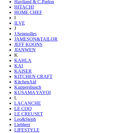
Haviland & C.Parlon
HITACHI
HOME CHEF
I
ILVE
J
J.Seignolles
JAMESON&TAILOR
JEFF KOONS
JIANWEN
K
KAHLA
KAI
KAISER
KITCHEN CRAFT
KitchenAid
Kuppersbusch
KUSAMA YAYOI
L
LACANCHE
LE COQ
LE CREUSET
Leo&Steph
Liebherr
LIFESTYLE