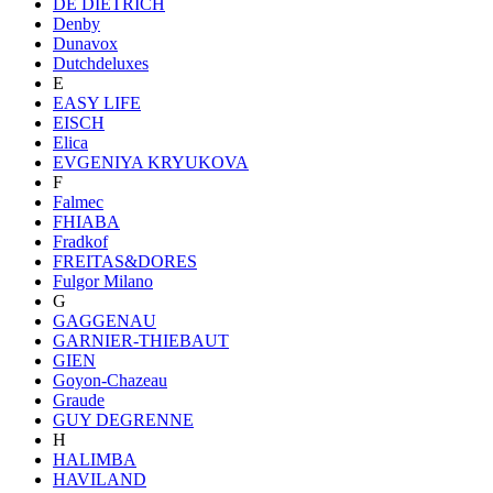
DE DIETRICH
Denby
Dunavox
Dutchdeluxes
E
EASY LIFE
EISCH
Elica
EVGENIYA KRYUKOVA
F
Falmec
FHIABA
Fradkof
FREITAS&DORES
Fulgor Milano
G
GAGGENAU
GARNIER-THIEBAUT
GIEN
Goyon-Chazeau
Graude
GUY DEGRENNE
H
HALIMBA
HAVILAND