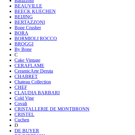
Barazzoni
BEAUVILLE
BEECK KUECHEN
BEIJING
BERTAZZONI
Bone Crusher
BORA
BORMIOLI ROCCO
BROGGI
By Bone
C
Cake Vintage
CERAFLAME
CeramicArte Deruta
CHABRET
Chateau Collection
CHEF
CLAUDIA BARBARI
Cold Vine
Covali
CRISTALLERIE DE MONTBRONN
CRISTEL
Cuchen
D
DE BUYER