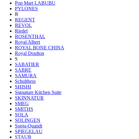
Pop Mart LABUBU
PYLONES
R
REGENT
REVOL
Riedel
ROSENTHAL
Royal Albert
ROYAL BONE CHINA
Royal Doulton
S
SABATIER
SABRE
SAMURA
Schulthess
SHISHI
Signature Kitchen Suite
SKINNATUR
SMEG
SMITHS
SOLA
SOLINGEN
Sonja-Quandt
SPIEGELAU
STAUB