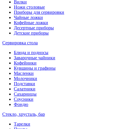
Вилки
Ножи столовые
Приборы для сервировки
Чайные ложки
Кофейные ложки
Десертные приборы
Детские приборы
Сервировка стола
Блюда и подносы
Заварочные чайники
Кофейники
Кувшины и графины
Масленки
Молочники
Подставки
Салатники
Сахарницы
Соусники
Фондю
Стекло, хрусталь, бар
Тарелки