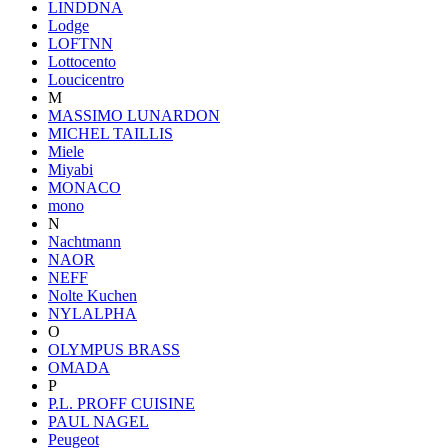
LINDDNA
Lodge
LOFTNN
Lottocento
Loucicentro
M
MASSIMO LUNARDON
MICHEL TAILLIS
Miele
Miyabi
MONACO
mono
N
Nachtmann
NAOR
NEFF
Nolte Kuchen
NYLALPHA
O
OLYMPUS BRASS
OMADA
P
P.L. PROFF CUISINE
PAUL NAGEL
Peugeot