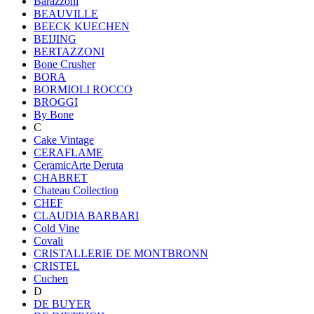
Barazzoni
BEAUVILLE
BEECK KUECHEN
BEIJING
BERTAZZONI
Bone Crusher
BORA
BORMIOLI ROCCO
BROGGI
By Bone
C
Cake Vintage
CERAFLAME
CeramicArte Deruta
CHABRET
Chateau Collection
CHEF
CLAUDIA BARBARI
Cold Vine
Covali
CRISTALLERIE DE MONTBRONN
CRISTEL
Cuchen
D
DE BUYER