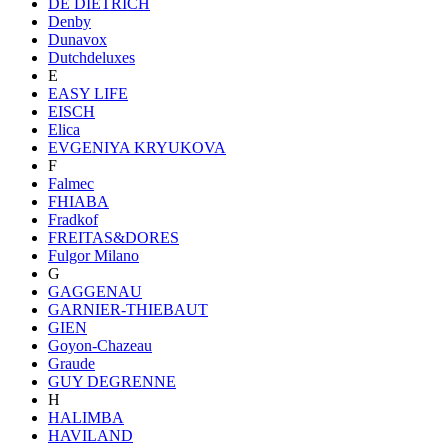
DE DIETRICH
Denby
Dunavox
Dutchdeluxes
E
EASY LIFE
EISCH
Elica
EVGENIYA KRYUKOVA
F
Falmec
FHIABA
Fradkof
FREITAS&DORES
Fulgor Milano
G
GAGGENAU
GARNIER-THIEBAUT
GIEN
Goyon-Chazeau
Graude
GUY DEGRENNE
H
HALIMBA
HAVILAND