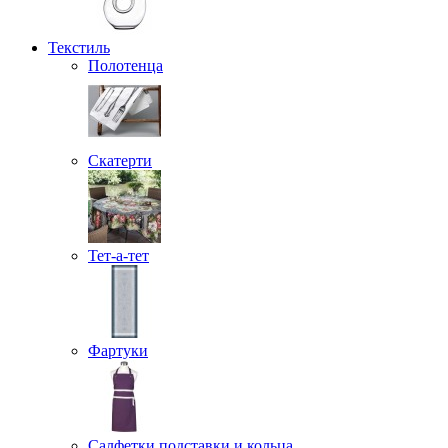
Текстиль
Полотенца
Скатерти
Тет-а-тет
Фартуки
Салфетки подставки и кольца