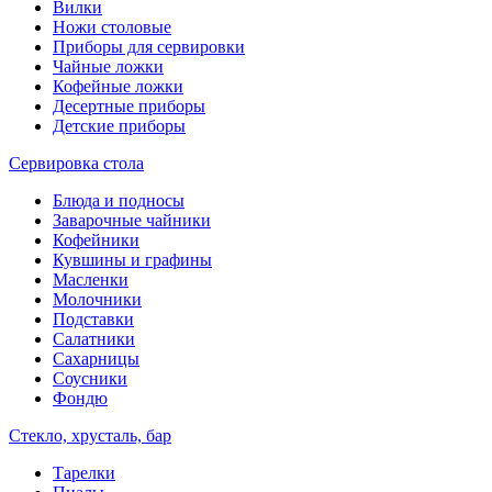
Вилки
Ножи столовые
Приборы для сервировки
Чайные ложки
Кофейные ложки
Десертные приборы
Детские приборы
Сервировка стола
Блюда и подносы
Заварочные чайники
Кофейники
Кувшины и графины
Масленки
Молочники
Подставки
Салатники
Сахарницы
Соусники
Фондю
Стекло, хрусталь, бар
Тарелки