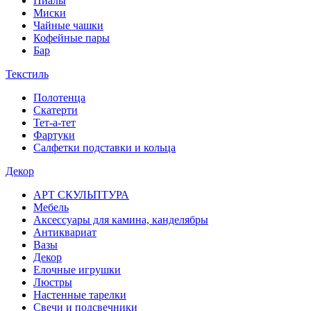
Пиалы
Миски
Чайные чашки
Кофейные пары
Бар
Текстиль
Полотенца
Скатерти
Тет-а-тет
Фартуки
Салфетки подставки и кольца
Декор
АРТ СКУЛЬПТУРА
Мебель
Аксессуары для камина, канделябры
Антиквариат
Вазы
Декор
Елочные игрушки
Люстры
Настенные тарелки
Свечи и подсвечники