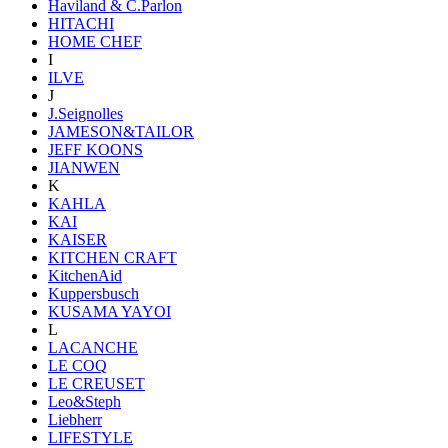
Haviland & C.Parlon
HITACHI
HOME CHEF
I
ILVE
J
J.Seignolles
JAMESON&TAILOR
JEFF KOONS
JIANWEN
K
KAHLA
KAI
KAISER
KITCHEN CRAFT
KitchenAid
Kuppersbusch
KUSAMA YAYOI
L
LACANCHE
LE COQ
LE CREUSET
Leo&Steph
Liebherr
LIFESTYLE