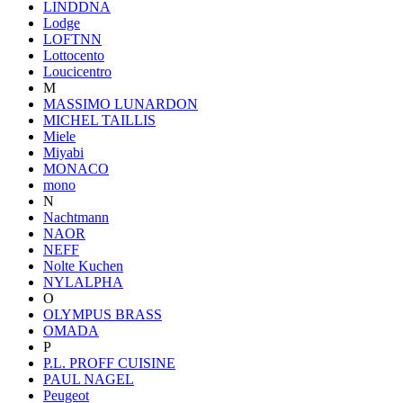
LINDDNA
Lodge
LOFTNN
Lottocento
Loucicentro
M
MASSIMO LUNARDON
MICHEL TAILLIS
Miele
Miyabi
MONACO
mono
N
Nachtmann
NAOR
NEFF
Nolte Kuchen
NYLALPHA
O
OLYMPUS BRASS
OMADA
P
P.L. PROFF CUISINE
PAUL NAGEL
Peugeot