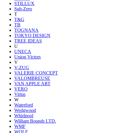
STILLUX
Sub-Zero
T
T&G
TB
TOGNANA
TOKYO DESIGN
TREE IDEAS
U
UNECA
Union Victors
V
V-ZUG
VALERIE CONCEPT
VALOMBREUSE
VAN APPLE ART
VERO
Virtus
W
Waterford
Wedgwood
Whirlpool
William Bounds LTD.
WMF
WOLF