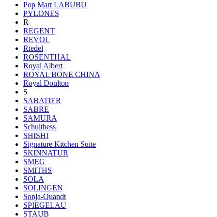
Pop Mart LABUBU
PYLONES
R
REGENT
REVOL
Riedel
ROSENTHAL
Royal Albert
ROYAL BONE CHINA
Royal Doulton
S
SABATIER
SABRE
SAMURA
Schulthess
SHISHI
Signature Kitchen Suite
SKINNATUR
SMEG
SMITHS
SOLA
SOLINGEN
Sonja-Quandt
SPIEGELAU
STAUB