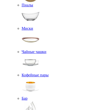
Пиалы
Миски
Чайные чашки
Кофейные пары
Бар