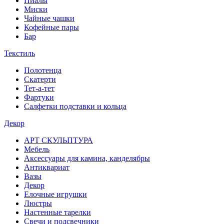
Пиалы
Миски
Чайные чашки
Кофейные пары
Бар
Текстиль
Полотенца
Скатерти
Тет-а-тет
Фартуки
Салфетки подставки и кольца
Декор
АРТ СКУЛЬПТУРА
Мебель
Аксессуары для камина, канделябры
Антиквариат
Вазы
Декор
Елочные игрушки
Люстры
Настенные тарелки
Свечи и подсвечники