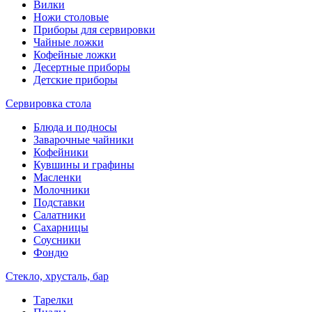
Вилки
Ножи столовые
Приборы для сервировки
Чайные ложки
Кофейные ложки
Десертные приборы
Детские приборы
Сервировка стола
Блюда и подносы
Заварочные чайники
Кофейники
Кувшины и графины
Масленки
Молочники
Подставки
Салатники
Сахарницы
Соусники
Фондю
Стекло, хрусталь, бар
Тарелки