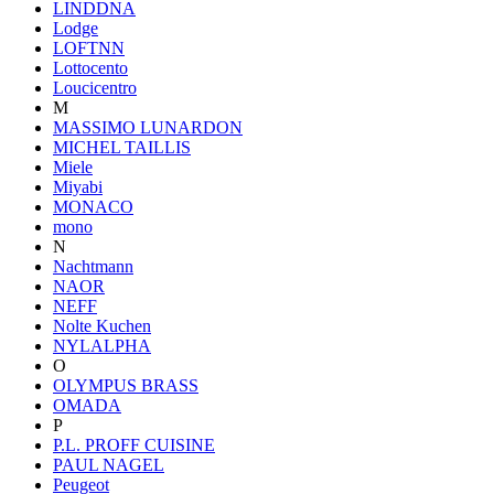
LINDDNA
Lodge
LOFTNN
Lottocento
Loucicentro
M
MASSIMO LUNARDON
MICHEL TAILLIS
Miele
Miyabi
MONACO
mono
N
Nachtmann
NAOR
NEFF
Nolte Kuchen
NYLALPHA
O
OLYMPUS BRASS
OMADA
P
P.L. PROFF CUISINE
PAUL NAGEL
Peugeot