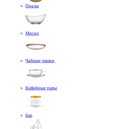
Пиалы
Миски
Чайные чашки
Кофейные пары
Бар