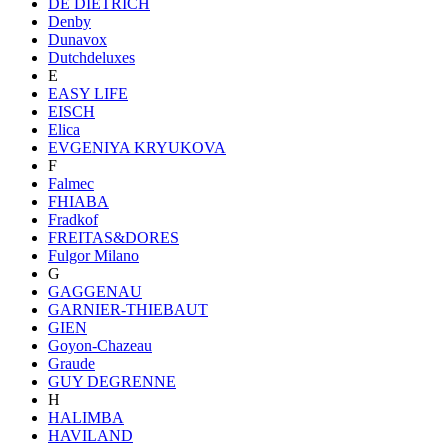
DE DIETRICH
Denby
Dunavox
Dutchdeluxes
E
EASY LIFE
EISCH
Elica
EVGENIYA KRYUKOVA
F
Falmec
FHIABA
Fradkof
FREITAS&DORES
Fulgor Milano
G
GAGGENAU
GARNIER-THIEBAUT
GIEN
Goyon-Chazeau
Graude
GUY DEGRENNE
H
HALIMBA
HAVILAND