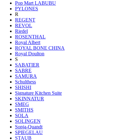
Pop Mart LABUBU
PYLONES
R
REGENT
REVOL
Riedel
ROSENTHAL
Royal Albert
ROYAL BONE CHINA
Royal Doulton
S
SABATIER
SABRE
SAMURA
Schulthess
SHISHI
Signature Kitchen Suite
SKINNATUR
SMEG
SMITHS
SOLA
SOLINGEN
Sonja-Quandt
SPIEGELAU
STAUB