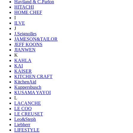
Haviland & C.Parlon
HITACHI
HOME CHEF
I
ILVE
J
J.Seignolles
JAMESON&TAILOR
JEFF KOONS
JIANWEN
K
KAHLA
KAI
KAISER
KITCHEN CRAFT
KitchenAid
Kuppersbusch
KUSAMA YAYOI
L
LACANCHE
LE COQ
LE CREUSET
Leo&Steph
Liebherr
LIFESTYLE