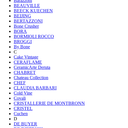
Barazzoni
BEAUVILLE
BEECK KUECHEN
BEIJING
BERTAZZONI
Bone Crusher
BORA
BORMIOLI ROCCO
BROGGI
By Bone
C
Cake Vintage
CERAFLAME
CeramicArte Deruta
CHABRET
Chateau Collection
CHEF
CLAUDIA BARBARI
Cold Vine
Covali
CRISTALLERIE DE MONTBRONN
CRISTEL
Cuchen
D
DE BUYER