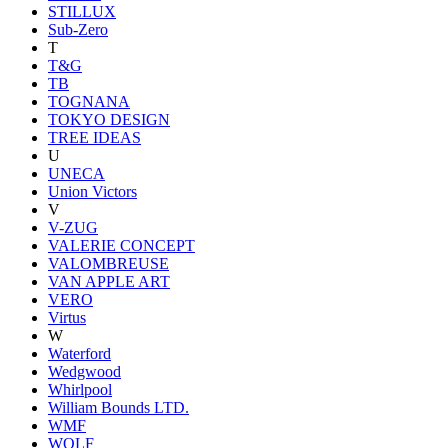
STILLUX
Sub-Zero
T
T&G
TB
TOGNANA
TOKYO DESIGN
TREE IDEAS
U
UNECA
Union Victors
V
V-ZUG
VALERIE CONCEPT
VALOMBREUSE
VAN APPLE ART
VERO
Virtus
W
Waterford
Wedgwood
Whirlpool
William Bounds LTD.
WMF
WOLF