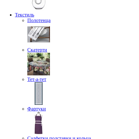
Текстиль
Полотенца
Скатерти
Тет-а-тет
Фартуки
Салфетки подставки и кольца