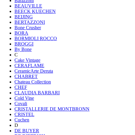
Barazzoni
BEAUVILLE
BEECK KUECHEN
BEIJING
BERTAZZONI
Bone Crusher
BORA
BORMIOLI ROCCO
BROGGI
By Bone
C
Cake Vintage
CERAFLAME
CeramicArte Deruta
CHABRET
Chateau Collection
CHEF
CLAUDIA BARBARI
Cold Vine
Covali
CRISTALLERIE DE MONTBRONN
CRISTEL
Cuchen
D
DE BUYER