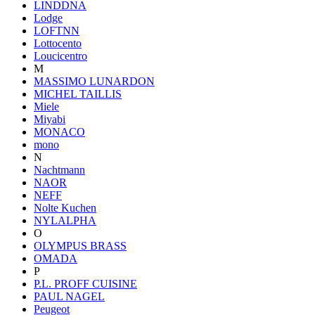
LINDDNA
Lodge
LOFTNN
Lottocento
Loucicentro
M
MASSIMO LUNARDON
MICHEL TAILLIS
Miele
Miyabi
MONACO
mono
N
Nachtmann
NAOR
NEFF
Nolte Kuchen
NYLALPHA
O
OLYMPUS BRASS
OMADA
P
P.L. PROFF CUISINE
PAUL NAGEL
Peugeot