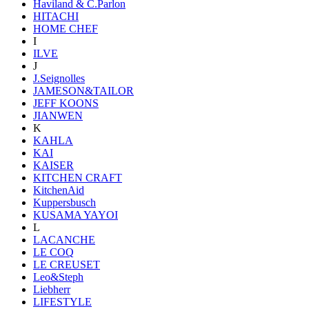
Haviland & C.Parlon
HITACHI
HOME CHEF
I
ILVE
J
J.Seignolles
JAMESON&TAILOR
JEFF KOONS
JIANWEN
K
KAHLA
KAI
KAISER
KITCHEN CRAFT
KitchenAid
Kuppersbusch
KUSAMA YAYOI
L
LACANCHE
LE COQ
LE CREUSET
Leo&Steph
Liebherr
LIFESTYLE