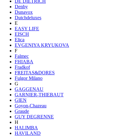
DE DIETRICH
Denby
Dunavox
Dutchdeluxes
E
EASY LIFE
EISCH
Elica
EVGENIYA KRYUKOVA
F
Falmec
FHIABA
Fradkof
FREITAS&DORES
Fulgor Milano
G
GAGGENAU
GARNIER-THIEBAUT
GIEN
Goyon-Chazeau
Graude
GUY DEGRENNE
H
HALIMBA
HAVILAND