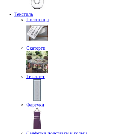
Текстиль
Полотенца
Скатерти
Тет-а-тет
Фартуки
Салфетки подставки и кольца