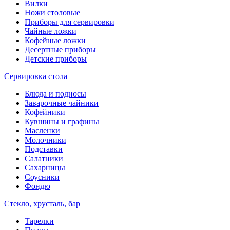
Вилки
Ножи столовые
Приборы для сервировки
Чайные ложки
Кофейные ложки
Десертные приборы
Детские приборы
Сервировка стола
Блюда и подносы
Заварочные чайники
Кофейники
Кувшины и графины
Масленки
Молочники
Подставки
Салатники
Сахарницы
Соусники
Фондю
Стекло, хрусталь, бар
Тарелки