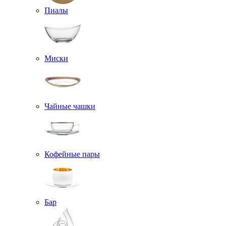
Пиалы
Миски
Чайные чашки
Кофейные пары
Бар