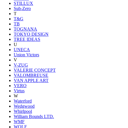
STILLUX
Sub-Zero
T
T&G
TB
TOGNANA
TOKYO DESIGN
TREE IDEAS
U
UNECA
Union Victors
V
V-ZUG
VALERIE CONCEPT
VALOMBREUSE
VAN APPLE ART
VERO
Virtus
W
Waterford
Wedgwood
Whirlpool
William Bounds LTD.
WMF
WOLF