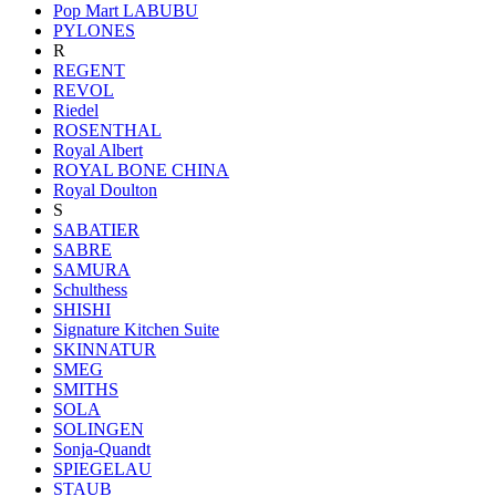
Pop Mart LABUBU
PYLONES
R
REGENT
REVOL
Riedel
ROSENTHAL
Royal Albert
ROYAL BONE CHINA
Royal Doulton
S
SABATIER
SABRE
SAMURA
Schulthess
SHISHI
Signature Kitchen Suite
SKINNATUR
SMEG
SMITHS
SOLA
SOLINGEN
Sonja-Quandt
SPIEGELAU
STAUB