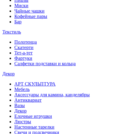
Пиалы
Миски
Чайные чашки
Кофейные пары
Бар
Текстиль
Полотенца
Скатерти
Тет-а-тет
Фартуки
Салфетки подставки и кольца
Декор
АРТ СКУЛЬПТУРА
Мебель
Аксессуары для камина, канделябры
Антиквариат
Вазы
Декор
Елочные игрушки
Люстры
Настенные тарелки
Свечи и подсвечники