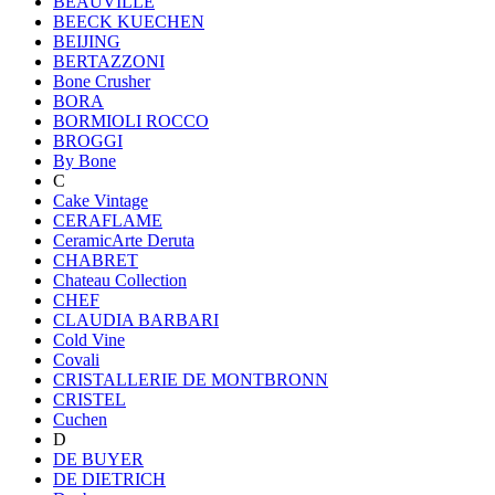
BEAUVILLE
BEECK KUECHEN
BEIJING
BERTAZZONI
Bone Crusher
BORA
BORMIOLI ROCCO
BROGGI
By Bone
C
Cake Vintage
CERAFLAME
CeramicArte Deruta
CHABRET
Chateau Collection
CHEF
CLAUDIA BARBARI
Cold Vine
Covali
CRISTALLERIE DE MONTBRONN
CRISTEL
Cuchen
D
DE BUYER
DE DIETRICH