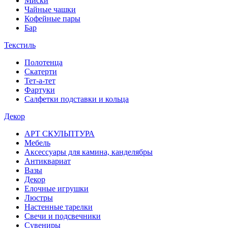
Миски
Чайные чашки
Кофейные пары
Бар
Текстиль
Полотенца
Скатерти
Тет-а-тет
Фартуки
Салфетки подставки и кольца
Декор
АРТ СКУЛЬПТУРА
Мебель
Аксессуары для камина, канделябры
Антиквариат
Вазы
Декор
Елочные игрушки
Люстры
Настенные тарелки
Свечи и подсвечники
Сувениры