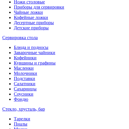
Ножи столовые
Приборы для сервировки
Чайные ложки
Кофейные ложки
Десертные приборы
Детские приборы
Сервировка стола
Блюда и подносы
Заварочные чайники
Кофейники
Кувшины и графины
Масленки
Молочники
Подставки
Салатники
Сахарницы
Соусники
Фондю
Стекло, хрусталь, бар
Тарелки
Пиалы