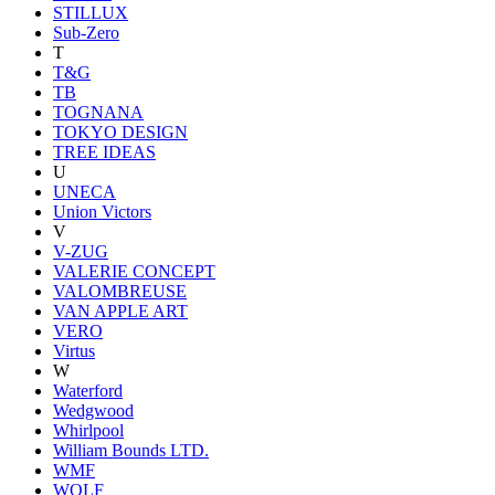
STILLUX
Sub-Zero
T
T&G
TB
TOGNANA
TOKYO DESIGN
TREE IDEAS
U
UNECA
Union Victors
V
V-ZUG
VALERIE CONCEPT
VALOMBREUSE
VAN APPLE ART
VERO
Virtus
W
Waterford
Wedgwood
Whirlpool
William Bounds LTD.
WMF
WOLF