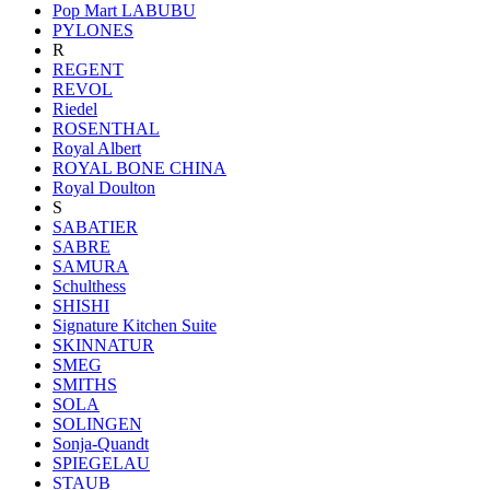
Pop Mart LABUBU
PYLONES
R
REGENT
REVOL
Riedel
ROSENTHAL
Royal Albert
ROYAL BONE CHINA
Royal Doulton
S
SABATIER
SABRE
SAMURA
Schulthess
SHISHI
Signature Kitchen Suite
SKINNATUR
SMEG
SMITHS
SOLA
SOLINGEN
Sonja-Quandt
SPIEGELAU
STAUB