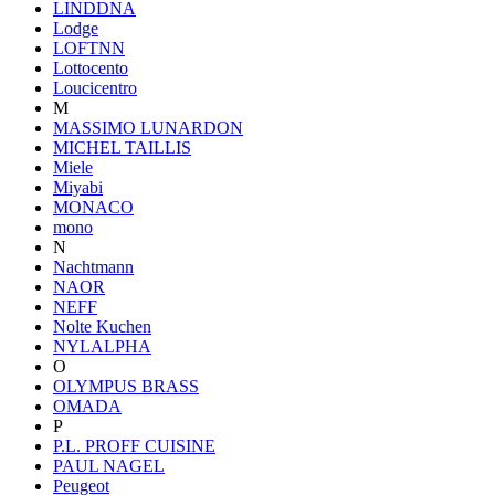
LINDDNA
Lodge
LOFTNN
Lottocento
Loucicentro
M
MASSIMO LUNARDON
MICHEL TAILLIS
Miele
Miyabi
MONACO
mono
N
Nachtmann
NAOR
NEFF
Nolte Kuchen
NYLALPHA
O
OLYMPUS BRASS
OMADA
P
P.L. PROFF CUISINE
PAUL NAGEL
Peugeot