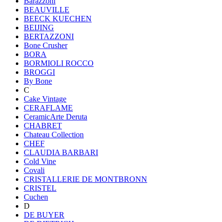
Barazzoni
BEAUVILLE
BEECK KUECHEN
BEIJING
BERTAZZONI
Bone Crusher
BORA
BORMIOLI ROCCO
BROGGI
By Bone
C
Cake Vintage
CERAFLAME
CeramicArte Deruta
CHABRET
Chateau Collection
CHEF
CLAUDIA BARBARI
Cold Vine
Covali
CRISTALLERIE DE MONTBRONN
CRISTEL
Cuchen
D
DE BUYER