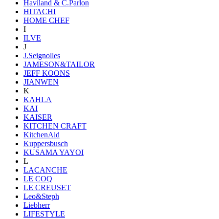
Haviland & C.Parlon
HITACHI
HOME CHEF
I
ILVE
J
J.Seignolles
JAMESON&TAILOR
JEFF KOONS
JIANWEN
K
KAHLA
KAI
KAISER
KITCHEN CRAFT
KitchenAid
Kuppersbusch
KUSAMA YAYOI
L
LACANCHE
LE COQ
LE CREUSET
Leo&Steph
Liebherr
LIFESTYLE