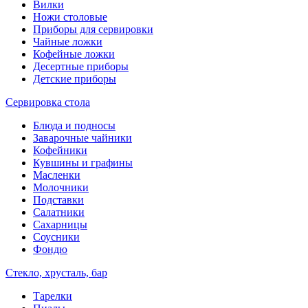
Вилки
Ножи столовые
Приборы для сервировки
Чайные ложки
Кофейные ложки
Десертные приборы
Детские приборы
Сервировка стола
Блюда и подносы
Заварочные чайники
Кофейники
Кувшины и графины
Масленки
Молочники
Подставки
Салатники
Сахарницы
Соусники
Фондю
Стекло, хрусталь, бар
Тарелки