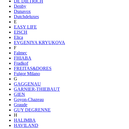
DE DIETRICH
Denby
Dunavox
Dutchdeluxes
E
EASY LIFE
EISCH
Elica
EVGENIYA KRYUKOVA
F
Falmec
FHIABA
Fradkof
FREITAS&DORES
Fulgor Milano
G
GAGGENAU
GARNIER-THIEBAUT
GIEN
Goyon-Chazeau
Graude
GUY DEGRENNE
H
HALIMBA
HAVILAND