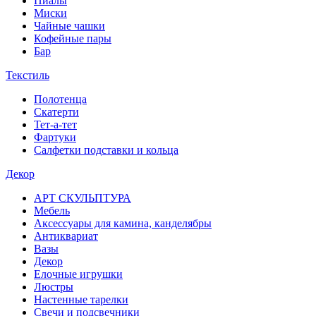
Пиалы
Миски
Чайные чашки
Кофейные пары
Бар
Текстиль
Полотенца
Скатерти
Тет-а-тет
Фартуки
Салфетки подставки и кольца
Декор
АРТ СКУЛЬПТУРА
Мебель
Аксессуары для камина, канделябры
Антиквариат
Вазы
Декор
Елочные игрушки
Люстры
Настенные тарелки
Свечи и подсвечники