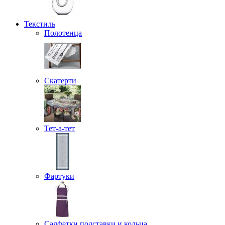
Текстиль
Полотенца
Скатерти
Тет-а-тет
Фартуки
Салфетки подставки и кольца