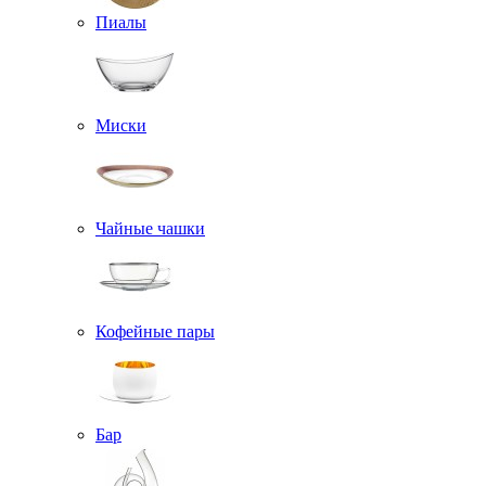
Пиалы
Миски
Чайные чашки
Кофейные пары
Бар