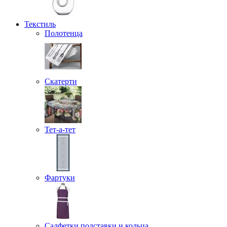
Текстиль
Полотенца
Скатерти
Тет-а-тет
Фартуки
Салфетки подставки и кольца