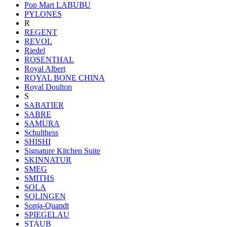
Pop Mart LABUBU
PYLONES
R
REGENT
REVOL
Riedel
ROSENTHAL
Royal Albert
ROYAL BONE CHINA
Royal Doulton
S
SABATIER
SABRE
SAMURA
Schulthess
SHISHI
Signature Kitchen Suite
SKINNATUR
SMEG
SMITHS
SOLA
SOLINGEN
Sonja-Quandt
SPIEGELAU
STAUB