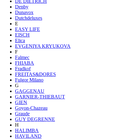
DE DIETRICH
Denby
Dunavox
Dutchdeluxes
E
EASY LIFE
EISCH
Elica
EVGENIYA KRYUKOVA
F
Falmec
FHIABA
Fradkof
FREITAS&DORES
Fulgor Milano
G
GAGGENAU
GARNIER-THIEBAUT
GIEN
Goyon-Chazeau
Graude
GUY DEGRENNE
H
HALIMBA
HAVILAND