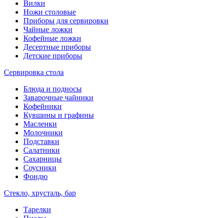
Вилки
Ножи столовые
Приборы для сервировки
Чайные ложки
Кофейные ложки
Десертные приборы
Детские приборы
Сервировка стола
Блюда и подносы
Заварочные чайники
Кофейники
Кувшины и графины
Масленки
Молочники
Подставки
Салатники
Сахарницы
Соусники
Фондю
Стекло, хрусталь, бар
Тарелки