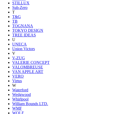
STILLUX
Sub-Zero
T
T&G
TB
TOGNANA
TOKYO DESIGN
TREE IDEAS
U
UNECA
Union Victors
V
V-ZUG
VALERIE CONCEPT
VALOMBREUSE
VAN APPLE ART
VERO
Virtus
W
Waterford
Wedgwood
Whirlpool
William Bounds LTD.
WMF
WOLF