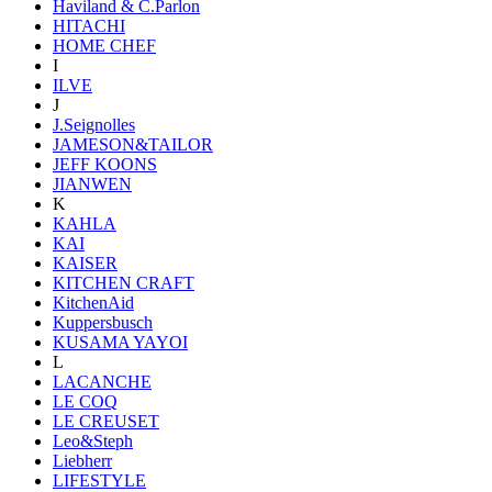
Haviland & C.Parlon
HITACHI
HOME CHEF
I
ILVE
J
J.Seignolles
JAMESON&TAILOR
JEFF KOONS
JIANWEN
K
KAHLA
KAI
KAISER
KITCHEN CRAFT
KitchenAid
Kuppersbusch
KUSAMA YAYOI
L
LACANCHE
LE COQ
LE CREUSET
Leo&Steph
Liebherr
LIFESTYLE