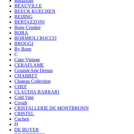
Barazzoni
BEAUVILLE
BEECK KUECHEN
BEIJING
BERTAZZONI
Bone Crusher
BORA
BORMIOLI ROCCO
BROGGI
By Bone
C
Cake Vintage
CERAFLAME
CeramicArte Deruta
CHABRET
Chateau Collection
CHEF
CLAUDIA BARBARI
Cold Vine
Covali
CRISTALLERIE DE MONTBRONN
CRISTEL
Cuchen
D
DE BUYER