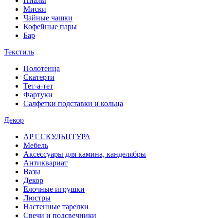
Пиалы
Миски
Чайные чашки
Кофейные пары
Бар
Текстиль
Полотенца
Скатерти
Тет-а-тет
Фартуки
Салфетки подставки и кольца
Декор
АРТ СКУЛЬПТУРА
Мебель
Аксессуары для камина, канделябры
Антиквариат
Вазы
Декор
Елочные игрушки
Люстры
Настенные тарелки
Свечи и подсвечники