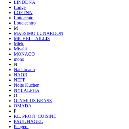
LINDDNA
Lodge
LOFTNN
Lottocento
Loucicentro
M
MASSIMO LUNARDON
MICHEL TAILLIS
Miele
Miyabi
MONACO
mono
N
Nachtmann
NAOR
NEFF
Nolte Kuchen
NYLALPHA
O
OLYMPUS BRASS
OMADA
P
P.L. PROFF CUISINE
PAUL NAGEL
Peugeot