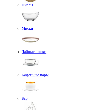
Пиалы
Миски
Чайные чашки
Кофейные пары
Бар