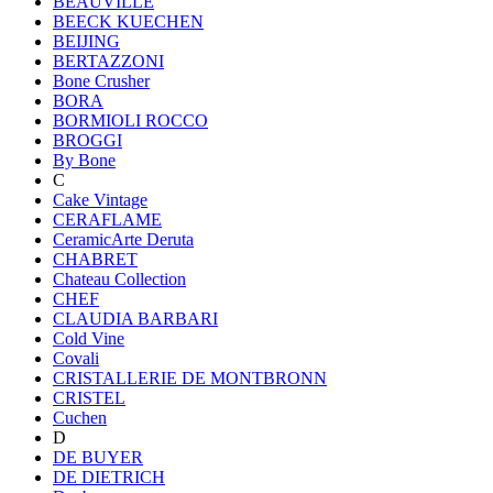
BEAUVILLE
BEECK KUECHEN
BEIJING
BERTAZZONI
Bone Crusher
BORA
BORMIOLI ROCCO
BROGGI
By Bone
C
Cake Vintage
CERAFLAME
CeramicArte Deruta
CHABRET
Chateau Collection
CHEF
CLAUDIA BARBARI
Cold Vine
Covali
CRISTALLERIE DE MONTBRONN
CRISTEL
Cuchen
D
DE BUYER
DE DIETRICH