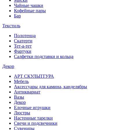
Миски
Чайные чашки
Кофейные пары
Бар
Текстиль
Полотенца
Скатерти
Тет-а-тет
Фартуки
Салфетки подставки и кольца
Декор
АРТ СКУЛЬПТУРА
Мебель
Аксессуары для камина, канделябры
Антиквариат
Вазы
Декор
Елочные игрушки
Люстры
Настенные тарелки
Свечи и подсвечники
Сувениры