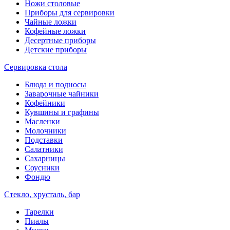
Ножи столовые
Приборы для сервировки
Чайные ложки
Кофейные ложки
Десертные приборы
Детские приборы
Сервировка стола
Блюда и подносы
Заварочные чайники
Кофейники
Кувшины и графины
Масленки
Молочники
Подставки
Салатники
Сахарницы
Соусники
Фондю
Стекло, хрусталь, бар
Тарелки
Пиалы