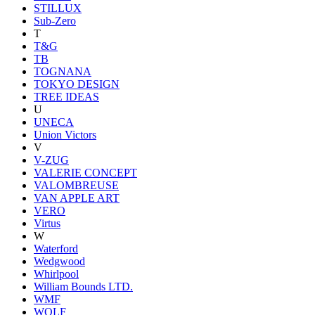
STILLUX
Sub-Zero
T
T&G
TB
TOGNANA
TOKYO DESIGN
TREE IDEAS
U
UNECA
Union Victors
V
V-ZUG
VALERIE CONCEPT
VALOMBREUSE
VAN APPLE ART
VERO
Virtus
W
Waterford
Wedgwood
Whirlpool
William Bounds LTD.
WMF
WOLF