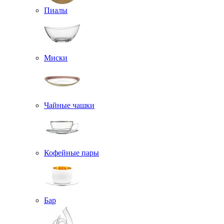
Пиалы
Миски
Чайные чашки
Кофейные пары
Бар