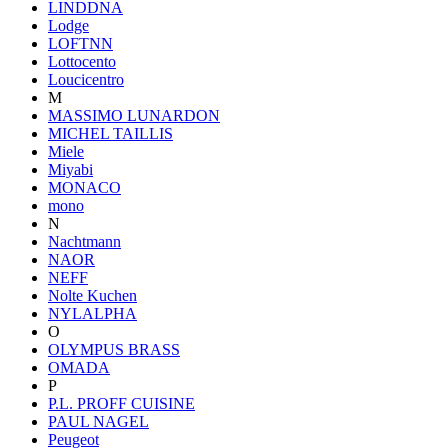
LINDDNA
Lodge
LOFTNN
Lottocento
Loucicentro
M
MASSIMO LUNARDON
MICHEL TAILLIS
Miele
Miyabi
MONACO
mono
N
Nachtmann
NAOR
NEFF
Nolte Kuchen
NYLALPHA
O
OLYMPUS BRASS
OMADA
P
P.L. PROFF CUISINE
PAUL NAGEL
Peugeot