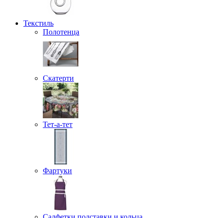
Текстиль
Полотенца
Скатерти
Тет-а-тет
Фартуки
Салфетки подставки и кольца