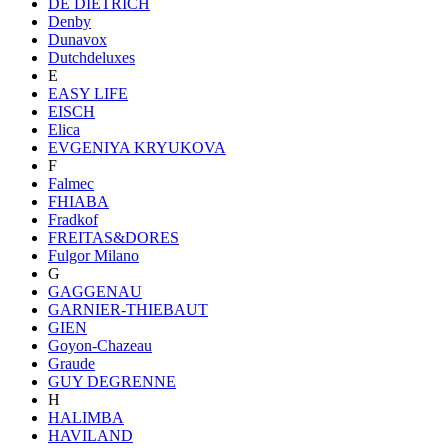
DE DIETRICH
Denby
Dunavox
Dutchdeluxes
E
EASY LIFE
EISCH
Elica
EVGENIYA KRYUKOVA
F
Falmec
FHIABA
Fradkof
FREITAS&DORES
Fulgor Milano
G
GAGGENAU
GARNIER-THIEBAUT
GIEN
Goyon-Chazeau
Graude
GUY DEGRENNE
H
HALIMBA
HAVILAND