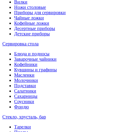
Вилки
Ножи столовые
Приборы для сервировки
Чайные ложки
Кофейные ложки
Десертные приборы
Детские приборы
Сервировка стола
Блюда и подносы
Заварочные чайники
Кофейники
Кувшины и графины
Масленки
Молочники
Подставки
Салатники
Сахарницы
Соусники
Фондю
Стекло, хрусталь, бар
Тарелки