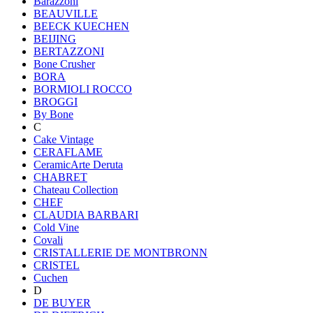
Barazzoni
BEAUVILLE
BEECK KUECHEN
BEIJING
BERTAZZONI
Bone Crusher
BORA
BORMIOLI ROCCO
BROGGI
By Bone
C
Cake Vintage
CERAFLAME
CeramicArte Deruta
CHABRET
Chateau Collection
CHEF
CLAUDIA BARBARI
Cold Vine
Covali
CRISTALLERIE DE MONTBRONN
CRISTEL
Cuchen
D
DE BUYER