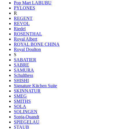
Pop Mart LABUBU
PYLONES
R
REGENT
REVOL
Riedel
ROSENTHAL
Royal Albert
ROYAL BONE CHINA
Royal Doulton
S
SABATIER
SABRE
SAMURA
Schulthess
SHISHI
Signature Kitchen Suite
SKINNATUR
SMEG
SMITHS
SOLA
SOLINGEN
Sonja-Quandt
SPIEGELAU
STAUB