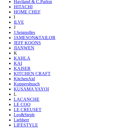
Haviland & C.Parlon
HITACHI
HOME CHEF
I
ILVE
J
J.Seignolles
JAMESON&TAILOR
JEFF KOONS
JIANWEN
K
KAHLA
KAI
KAISER
KITCHEN CRAFT
KitchenAid
Kuppersbusch
KUSAMA YAYOI
L
LACANCHE
LE COQ
LE CREUSET
Leo&Steph
Liebherr
LIFESTYLE