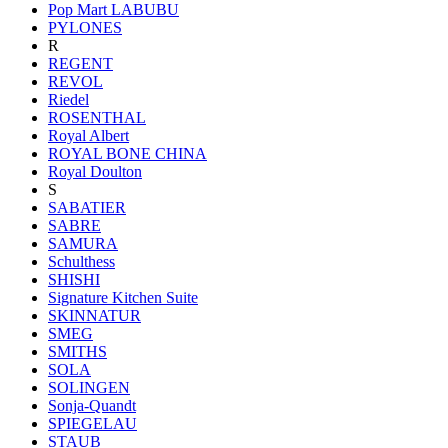
Pop Mart LABUBU
PYLONES
R
REGENT
REVOL
Riedel
ROSENTHAL
Royal Albert
ROYAL BONE CHINA
Royal Doulton
S
SABATIER
SABRE
SAMURA
Schulthess
SHISHI
Signature Kitchen Suite
SKINNATUR
SMEG
SMITHS
SOLA
SOLINGEN
Sonja-Quandt
SPIEGELAU
STAUB