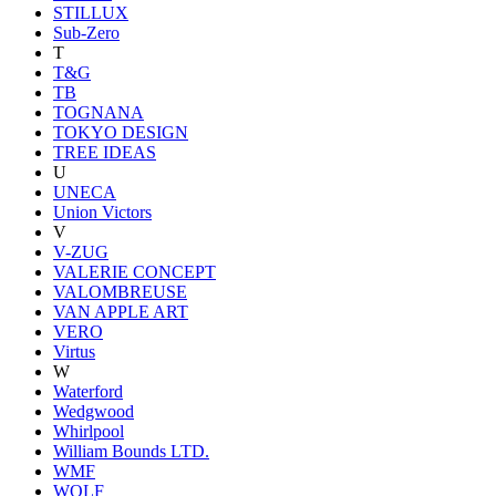
STILLUX
Sub-Zero
T
T&G
TB
TOGNANA
TOKYO DESIGN
TREE IDEAS
U
UNECA
Union Victors
V
V-ZUG
VALERIE CONCEPT
VALOMBREUSE
VAN APPLE ART
VERO
Virtus
W
Waterford
Wedgwood
Whirlpool
William Bounds LTD.
WMF
WOLF