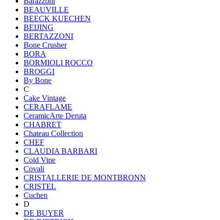
Barazzoni
BEAUVILLE
BEECK KUECHEN
BEIJING
BERTAZZONI
Bone Crusher
BORA
BORMIOLI ROCCO
BROGGI
By Bone
C
Cake Vintage
CERAFLAME
CeramicArte Deruta
CHABRET
Chateau Collection
CHEF
CLAUDIA BARBARI
Cold Vine
Covali
CRISTALLERIE DE MONTBRONN
CRISTEL
Cuchen
D
DE BUYER