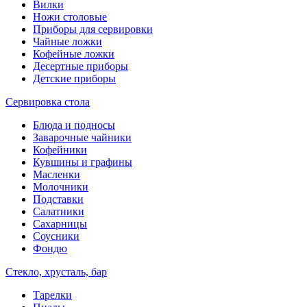
Вилки
Ножи столовые
Приборы для сервировки
Чайные ложки
Кофейные ложки
Десертные приборы
Детские приборы
Сервировка стола
Блюда и подносы
Заварочные чайники
Кофейники
Кувшины и графины
Масленки
Молочники
Подставки
Салатники
Сахарницы
Соусники
Фондю
Стекло, хрусталь, бар
Тарелки