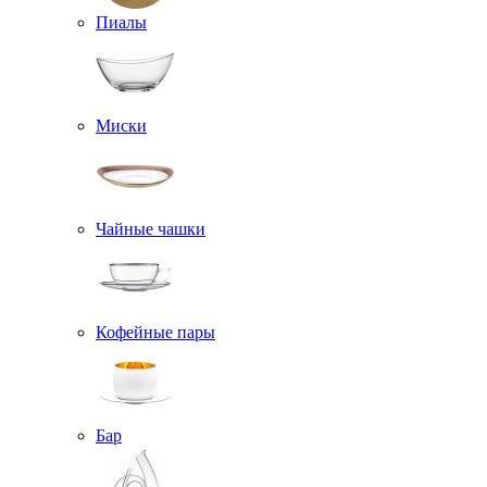
Пиалы
Миски
Чайные чашки
Кофейные пары
Бар