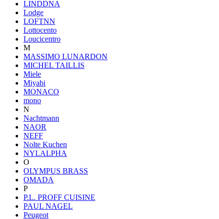
LINDDNA
Lodge
LOFTNN
Lottocento
Loucicentro
M
MASSIMO LUNARDON
MICHEL TAILLIS
Miele
Miyabi
MONACO
mono
N
Nachtmann
NAOR
NEFF
Nolte Kuchen
NYLALPHA
O
OLYMPUS BRASS
OMADA
P
P.L. PROFF CUISINE
PAUL NAGEL
Peugeot