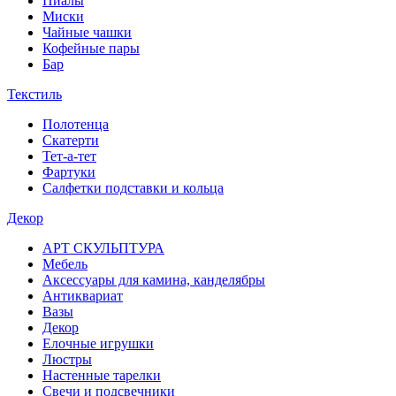
Пиалы
Миски
Чайные чашки
Кофейные пары
Бар
Текстиль
Полотенца
Скатерти
Тет-а-тет
Фартуки
Салфетки подставки и кольца
Декор
АРТ СКУЛЬПТУРА
Мебель
Аксессуары для камина, канделябры
Антиквариат
Вазы
Декор
Елочные игрушки
Люстры
Настенные тарелки
Свечи и подсвечники