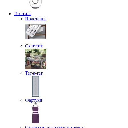
Текстиль
Полотенца
Скатерти
Тет-а-тет
Фартуки
Салфетки подставки и кольца