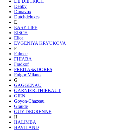
DE DIETRICH
Denby
Dunavox
Dutchdeluxes
E
EASY LIFE
EISCH
Elica
EVGENIYA KRYUKOVA
F
Falmec
FHIABA
Fradkof
FREITAS&DORES
Fulgor Milano
G
GAGGENAU
GARNIER-THIEBAUT
GIEN
Goyon-Chazeau
Graude
GUY DEGRENNE
H
HALIMBA
HAVILAND