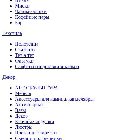
Пиалы
Миски
Чайные чашки
Кофейные пары
Бар
Текстиль
Полотенца
Скатерти
Тет-а-тет
Фартуки
Салфетки подставки и кольца
Декор
АРТ СКУЛЬПТУРА
Мебель
Аксессуары для камина, канделябры
Антиквариат
Вазы
Декор
Елочные игрушки
Люстры
Настенные тарелки
Свечи и подсвечники