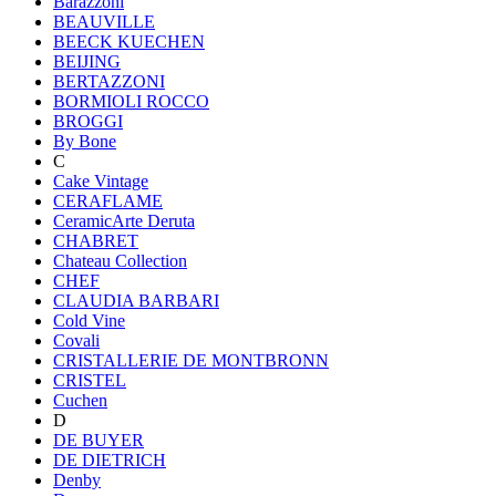
Barazzoni
BEAUVILLE
BEECK KUECHEN
BEIJING
BERTAZZONI
BORMIOLI ROCCO
BROGGI
By Bone
C
Cake Vintage
CERAFLAME
CeramicArte Deruta
CHABRET
Chateau Collection
CHEF
CLAUDIA BARBARI
Cold Vine
Covali
CRISTALLERIE DE MONTBRONN
CRISTEL
Cuchen
D
DE BUYER
DE DIETRICH
Denby