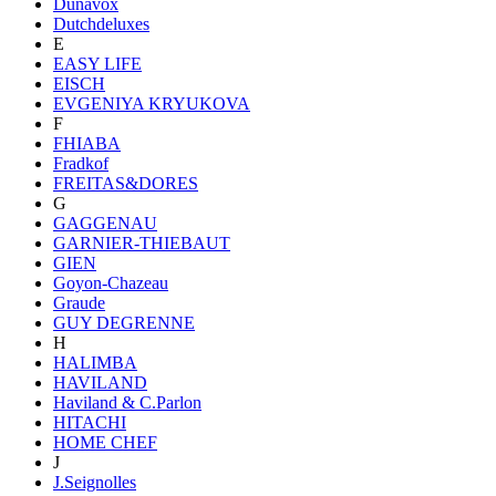
Dunavox
Dutchdeluxes
E
EASY LIFE
EISCH
EVGENIYA KRYUKOVA
F
FHIABA
Fradkof
FREITAS&DORES
G
GAGGENAU
GARNIER-THIEBAUT
GIEN
Goyon-Chazeau
Graude
GUY DEGRENNE
H
HALIMBA
HAVILAND
Haviland & C.Parlon
HITACHI
HOME CHEF
J
J.Seignolles