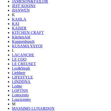
JAMESON&TAILOR
JEFF KOONS
JIANWEN
K
KAHLA
KAI
KAISER
KITCHEN CRAFT
KitchenAid
Kuppersbusch
KUSAMA YAYOI
L
LACANCHE
LE COQ
LE CREUSET
Leo&Steph
Liebherr
LIFESTYLE
LINDDNA
Lodge
LOFTNN
Lottocento
Loucicentro
M
MASSIMO LUNARDON