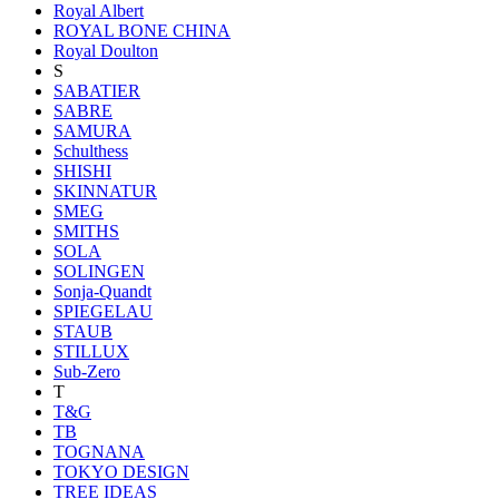
Royal Albert
ROYAL BONE CHINA
Royal Doulton
S
SABATIER
SABRE
SAMURA
Schulthess
SHISHI
SKINNATUR
SMEG
SMITHS
SOLA
SOLINGEN
Sonja-Quandt
SPIEGELAU
STAUB
STILLUX
Sub-Zero
T
T&G
TB
TOGNANA
TOKYO DESIGN
TREE IDEAS