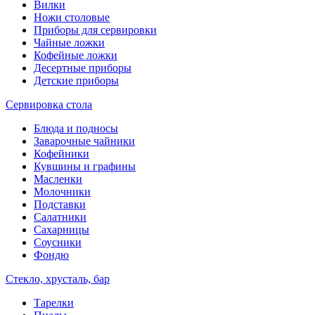
Вилки
Ножи столовые
Приборы для сервировки
Чайные ложки
Кофейные ложки
Десертные приборы
Детские приборы
Сервировка стола
Блюда и подносы
Заварочные чайники
Кофейники
Кувшины и графины
Масленки
Молочники
Подставки
Салатники
Сахарницы
Соусники
Фондю
Стекло, хрусталь, бар
Тарелки