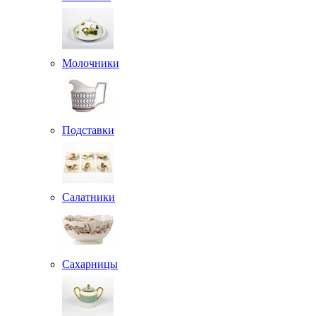
Молочники
Подставки
Салатники
Сахарницы