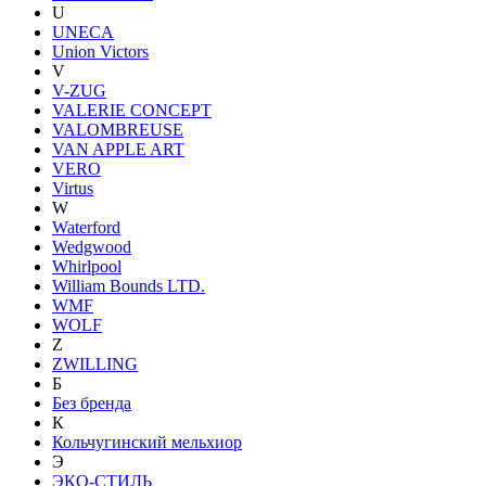
U
UNECA
Union Victors
V
V-ZUG
VALERIE CONCEPT
VALOMBREUSE
VAN APPLE ART
VERO
Virtus
W
Waterford
Wedgwood
Whirlpool
William Bounds LTD.
WMF
WOLF
Z
ZWILLING
Б
Без бренда
К
Кольчугинский мельхиор
Э
ЭКО-СТИЛЬ