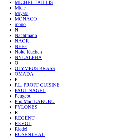
MICHEL TAILLIS
Miele
Miyabi
MONACO
mono
N
Nachtmann
NAOR
NEFF
Nolte Kuchen
NYLALPHA
O
OLYMPUS BRASS
OMADA
P
P.L. PROFF CUISINE
PAUL NAGEL
Peugeot
Pop Mart LABUBU
PYLONES
R
REGENT
REVOL
Riedel
ROSENTHAL