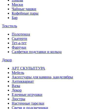
Пиалы
Миски
Чайные чашки
Кофейные пары
Бар
Текстиль
Полотенца
Скатерти
Тет-а-тет
Фартуки
Салфетки подставки и кольца
Декор
АРТ СКУЛЬПТУРА
Мебель
Аксессуары для камина, канделябры
Антиквариат
Вазы
Декор
Елочные игрушки
Люстры
Настенные тарелки
Свечи и подсвечники