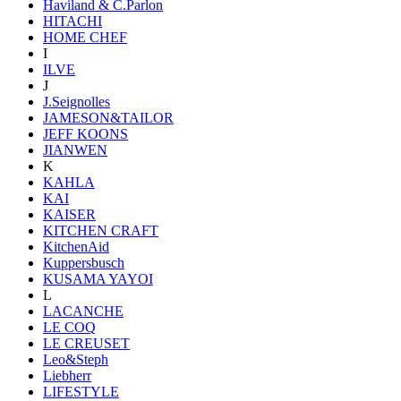
Haviland & C.Parlon
HITACHI
HOME CHEF
I
ILVE
J
J.Seignolles
JAMESON&TAILOR
JEFF KOONS
JIANWEN
K
KAHLA
KAI
KAISER
KITCHEN CRAFT
KitchenAid
Kuppersbusch
KUSAMA YAYOI
L
LACANCHE
LE COQ
LE CREUSET
Leo&Steph
Liebherr
LIFESTYLE