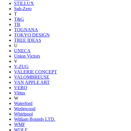
STILLUX
Sub-Zero
T
T&G
TB
TOGNANA
TOKYO DESIGN
TREE IDEAS
U
UNECA
Union Victors
V
V-ZUG
VALERIE CONCEPT
VALOMBREUSE
VAN APPLE ART
VERO
Virtus
W
Waterford
Wedgwood
Whirlpool
William Bounds LTD.
WMF
WOLF