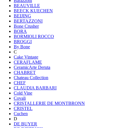
Barazzoni
BEAUVILLE
BEECK KUECHEN
BEIJING
BERTAZZONI
Bone Crusher
BORA
BORMIOLI ROCCO
BROGGI
By Bone
C
Cake Vintage
CERAFLAME
CeramicArte Deruta
CHABRET
Chateau Collection
CHEF
CLAUDIA BARBARI
Cold Vine
Covali
CRISTALLERIE DE MONTBRONN
CRISTEL
Cuchen
D
DE BUYER