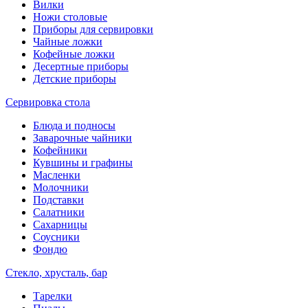
Вилки
Ножи столовые
Приборы для сервировки
Чайные ложки
Кофейные ложки
Десертные приборы
Детские приборы
Сервировка стола
Блюда и подносы
Заварочные чайники
Кофейники
Кувшины и графины
Масленки
Молочники
Подставки
Салатники
Сахарницы
Соусники
Фондю
Стекло, хрусталь, бар
Тарелки