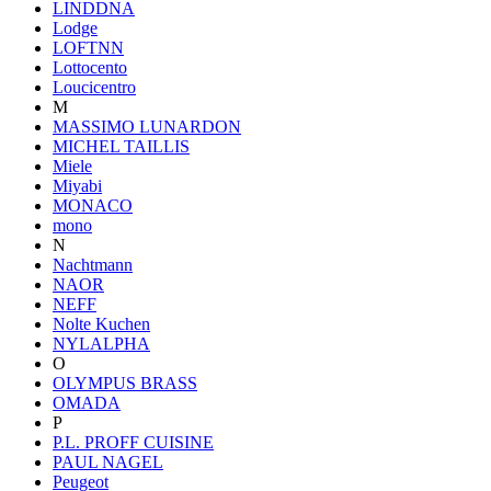
LINDDNA
Lodge
LOFTNN
Lottocento
Loucicentro
M
MASSIMO LUNARDON
MICHEL TAILLIS
Miele
Miyabi
MONACO
mono
N
Nachtmann
NAOR
NEFF
Nolte Kuchen
NYLALPHA
O
OLYMPUS BRASS
OMADA
P
P.L. PROFF CUISINE
PAUL NAGEL
Peugeot