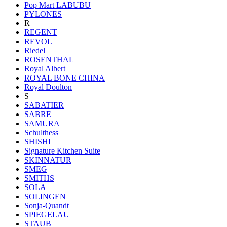
Pop Mart LABUBU
PYLONES
R
REGENT
REVOL
Riedel
ROSENTHAL
Royal Albert
ROYAL BONE CHINA
Royal Doulton
S
SABATIER
SABRE
SAMURA
Schulthess
SHISHI
Signature Kitchen Suite
SKINNATUR
SMEG
SMITHS
SOLA
SOLINGEN
Sonja-Quandt
SPIEGELAU
STAUB