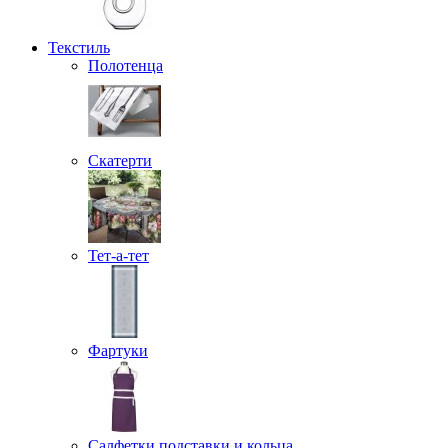
Текстиль
Полотенца
Скатерти
Тет-а-тет
Фартуки
Салфетки подставки и кольца