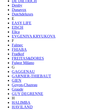
DE DIETRICH
Denby
Dunavox
Dutchdeluxes
E
EASY LIFE
EISCH
Elica
EVGENIYA KRYUKOVA
F
Falmec
FHIABA
Fradkof
FREITAS&DORES
Fulgor Milano
G
GAGGENAU
GARNIER-THIEBAUT
GIEN
Goyon-Chazeau
Graude
GUY DEGRENNE
H
HALIMBA
HAVILAND