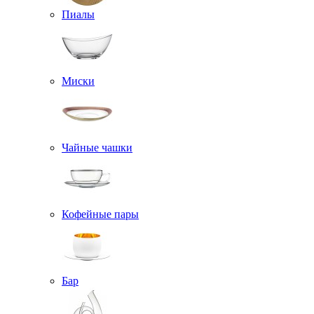
Пиалы
Миски
Чайные чашки
Кофейные пары
Бар