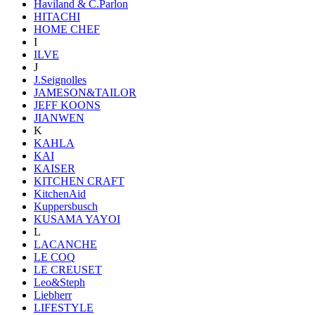
Haviland & C.Parlon
HITACHI
HOME CHEF
I
ILVE
J
J.Seignolles
JAMESON&TAILOR
JEFF KOONS
JIANWEN
K
KAHLA
KAI
KAISER
KITCHEN CRAFT
KitchenAid
Kuppersbusch
KUSAMA YAYOI
L
LACANCHE
LE COQ
LE CREUSET
Leo&Steph
Liebherr
LIFESTYLE