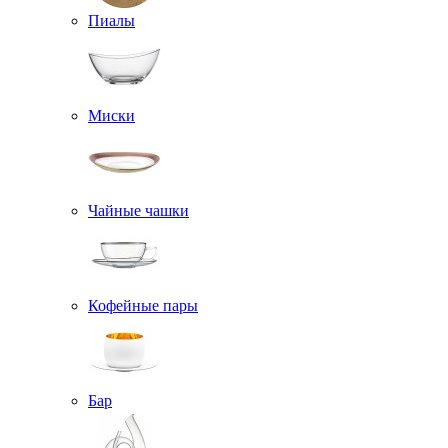
Пиалы
Миски
Чайные чашки
Кофейные пары
Бар