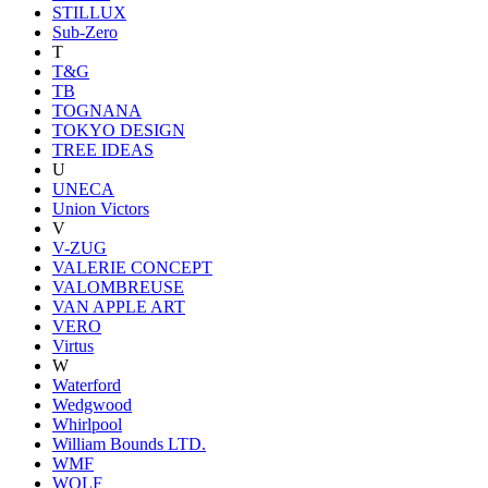
STILLUX
Sub-Zero
T
T&G
TB
TOGNANA
TOKYO DESIGN
TREE IDEAS
U
UNECA
Union Victors
V
V-ZUG
VALERIE CONCEPT
VALOMBREUSE
VAN APPLE ART
VERO
Virtus
W
Waterford
Wedgwood
Whirlpool
William Bounds LTD.
WMF
WOLF