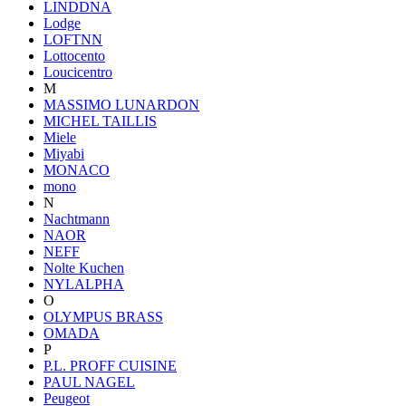
LINDDNA
Lodge
LOFTNN
Lottocento
Loucicentro
M
MASSIMO LUNARDON
MICHEL TAILLIS
Miele
Miyabi
MONACO
mono
N
Nachtmann
NAOR
NEFF
Nolte Kuchen
NYLALPHA
O
OLYMPUS BRASS
OMADA
P
P.L. PROFF CUISINE
PAUL NAGEL
Peugeot