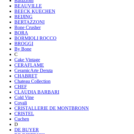
Barazzoni
BEAUVILLE
BEECK KUECHEN
BEIJING
BERTAZZONI
Bone Crusher
BORA
BORMIOLI ROCCO
BROGGI
By Bone
C
Cake Vintage
CERAFLAME
CeramicArte Deruta
CHABRET
Chateau Collection
CHEF
CLAUDIA BARBARI
Cold Vine
Covali
CRISTALLERIE DE MONTBRONN
CRISTEL
Cuchen
D
DE BUYER