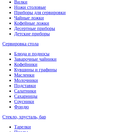
Вилки
Ножи столовые
Приборы для сервировки
Чайные ложки
Кофейные ложки
Десертные приборы
Детские приборы
Сервировка стола
Блюда и подносы
Заварочные чайники
Кофейники
Кувшины и графины
Масленки
Молочники
Подставки
Салатники
Сахарницы
Соусники
Фондю
Стекло, хрусталь, бар
Тарелки