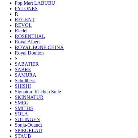
Pop Mart LABUBU
PYLONES
R
REGENT
REVOL
Riedel
ROSENTHAL
Royal Albert
ROYAL BONE CHINA
Royal Doulton
S
SABATIER
SABRE
SAMURA
Schulthess
SHISHI
Signature Kitchen Suite
SKINNATUR
SMEG
SMITHS
SOLA
SOLINGEN
Sonja-Quandt
SPIEGELAU
STAUB