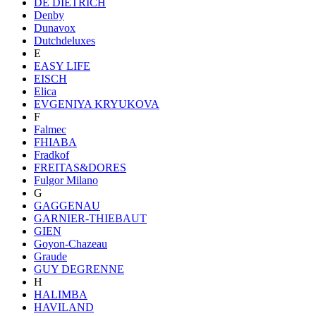
DE DIETRICH
Denby
Dunavox
Dutchdeluxes
E
EASY LIFE
EISCH
Elica
EVGENIYA KRYUKOVA
F
Falmec
FHIABA
Fradkof
FREITAS&DORES
Fulgor Milano
G
GAGGENAU
GARNIER-THIEBAUT
GIEN
Goyon-Chazeau
Graude
GUY DEGRENNE
H
HALIMBA
HAVILAND