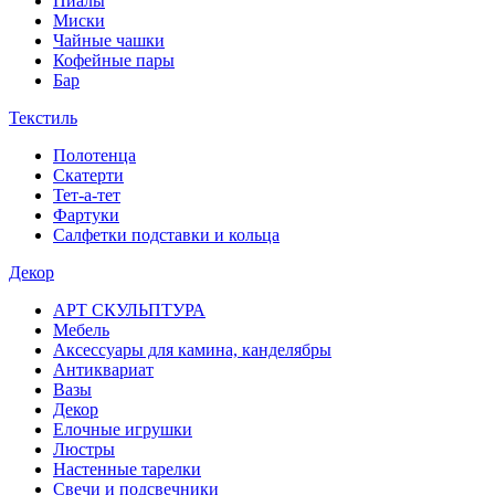
Пиалы
Миски
Чайные чашки
Кофейные пары
Бар
Текстиль
Полотенца
Скатерти
Тет-а-тет
Фартуки
Салфетки подставки и кольца
Декор
АРТ СКУЛЬПТУРА
Мебель
Аксессуары для камина, канделябры
Антиквариат
Вазы
Декор
Елочные игрушки
Люстры
Настенные тарелки
Свечи и подсвечники