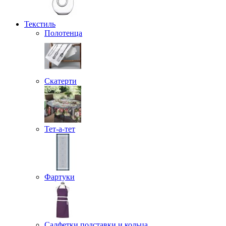
Текстиль
Полотенца
Скатерти
Тет-а-тет
Фартуки
Салфетки подставки и кольца