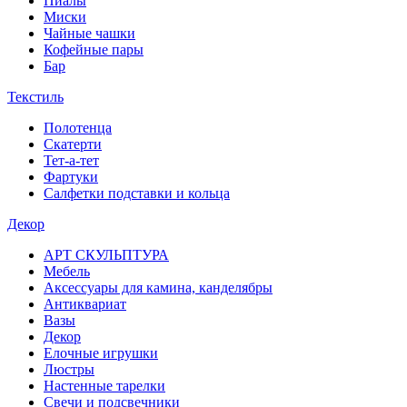
Пиалы
Миски
Чайные чашки
Кофейные пары
Бар
Текстиль
Полотенца
Скатерти
Тет-а-тет
Фартуки
Салфетки подставки и кольца
Декор
АРТ СКУЛЬПТУРА
Мебель
Аксессуары для камина, канделябры
Антиквариат
Вазы
Декор
Елочные игрушки
Люстры
Настенные тарелки
Свечи и подсвечники