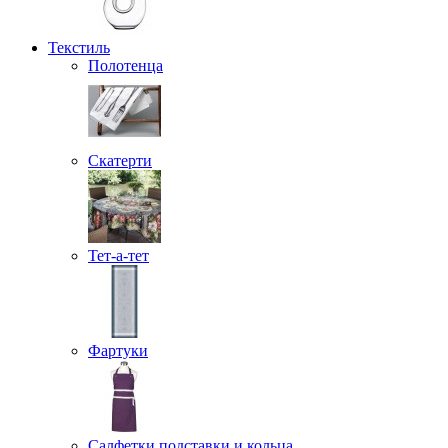
Текстиль
Полотенца
Скатерти
Тет-а-тет
Фартуки
Салфетки подставки и кольца