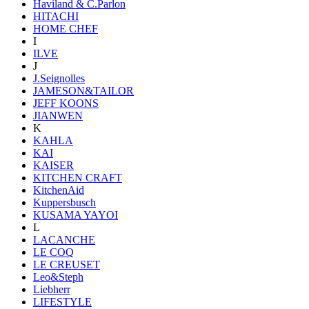
Haviland & C.Parlon
HITACHI
HOME CHEF
I
ILVE
J
J.Seignolles
JAMESON&TAILOR
JEFF KOONS
JIANWEN
K
KAHLA
KAI
KAISER
KITCHEN CRAFT
KitchenAid
Kuppersbusch
KUSAMA YAYOI
L
LACANCHE
LE COQ
LE CREUSET
Leo&Steph
Liebherr
LIFESTYLE