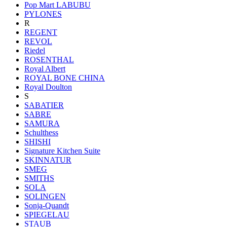
Pop Mart LABUBU
PYLONES
R
REGENT
REVOL
Riedel
ROSENTHAL
Royal Albert
ROYAL BONE CHINA
Royal Doulton
S
SABATIER
SABRE
SAMURA
Schulthess
SHISHI
Signature Kitchen Suite
SKINNATUR
SMEG
SMITHS
SOLA
SOLINGEN
Sonja-Quandt
SPIEGELAU
STAUB