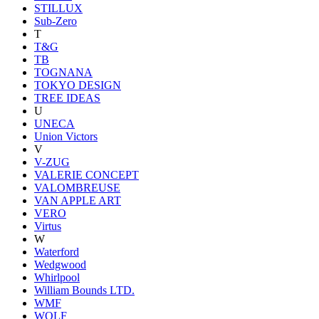
STILLUX
Sub-Zero
T
T&G
TB
TOGNANA
TOKYO DESIGN
TREE IDEAS
U
UNECA
Union Victors
V
V-ZUG
VALERIE CONCEPT
VALOMBREUSE
VAN APPLE ART
VERO
Virtus
W
Waterford
Wedgwood
Whirlpool
William Bounds LTD.
WMF
WOLF