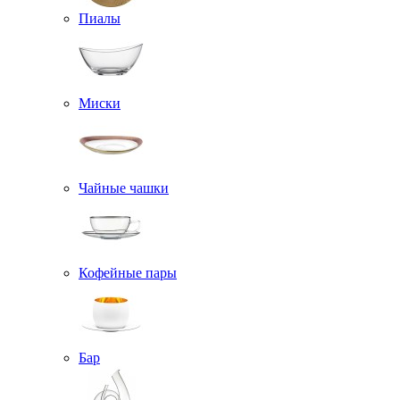
Пиалы
Миски
Чайные чашки
Кофейные пары
Бар