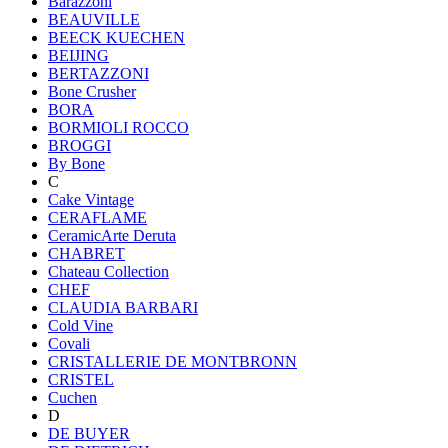
Barazzoni
BEAUVILLE
BEECK KUECHEN
BEIJING
BERTAZZONI
Bone Crusher
BORA
BORMIOLI ROCCO
BROGGI
By Bone
C
Cake Vintage
CERAFLAME
CeramicArte Deruta
CHABRET
Chateau Collection
CHEF
CLAUDIA BARBARI
Cold Vine
Covali
CRISTALLERIE DE MONTBRONN
CRISTEL
Cuchen
D
DE BUYER