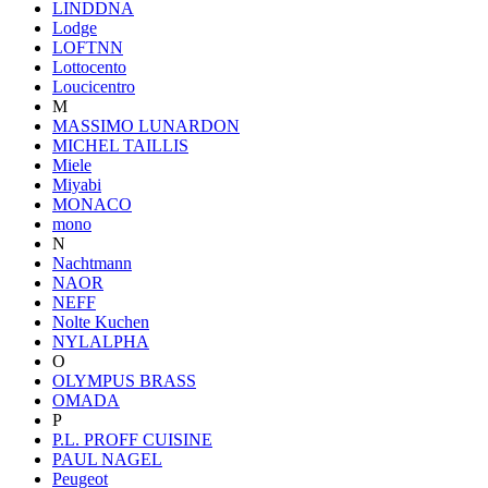
LINDDNA
Lodge
LOFTNN
Lottocento
Loucicentro
M
MASSIMO LUNARDON
MICHEL TAILLIS
Miele
Miyabi
MONACO
mono
N
Nachtmann
NAOR
NEFF
Nolte Kuchen
NYLALPHA
O
OLYMPUS BRASS
OMADA
P
P.L. PROFF CUISINE
PAUL NAGEL
Peugeot