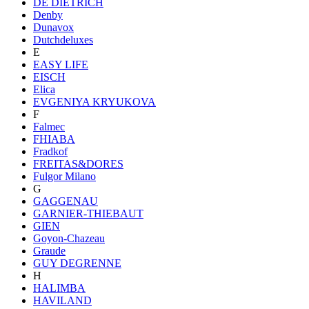
DE DIETRICH
Denby
Dunavox
Dutchdeluxes
E
EASY LIFE
EISCH
Elica
EVGENIYA KRYUKOVA
F
Falmec
FHIABA
Fradkof
FREITAS&DORES
Fulgor Milano
G
GAGGENAU
GARNIER-THIEBAUT
GIEN
Goyon-Chazeau
Graude
GUY DEGRENNE
H
HALIMBA
HAVILAND