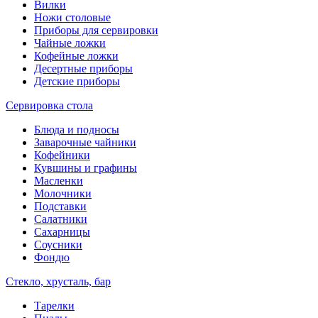
Вилки
Ножи столовые
Приборы для сервировки
Чайные ложки
Кофейные ложки
Десертные приборы
Детские приборы
Сервировка стола
Блюда и подносы
Заварочные чайники
Кофейники
Кувшины и графины
Масленки
Молочники
Подставки
Салатники
Сахарницы
Соусники
Фондю
Стекло, хрусталь, бар
Тарелки