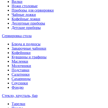
Вилки
Ножи столовые
Приборы для сервировки
Чайные ложки
Кофейные ложки
Десертные приборы
Детские приборы
Сервировка стола
Блюда и подносы
Заварочные чайники
Кофейники
Кувшины и графины
Масленки
Молочники
Подставки
Салатники
Сахарницы
Соусники
Фондю
Стекло, хрусталь, бар
Тарелки