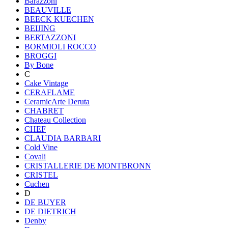
Barazzoni
BEAUVILLE
BEECK KUECHEN
BEIJING
BERTAZZONI
BORMIOLI ROCCO
BROGGI
By Bone
C
Cake Vintage
CERAFLAME
CeramicArte Deruta
CHABRET
Chateau Collection
CHEF
CLAUDIA BARBARI
Cold Vine
Covali
CRISTALLERIE DE MONTBRONN
CRISTEL
Cuchen
D
DE BUYER
DE DIETRICH
Denby