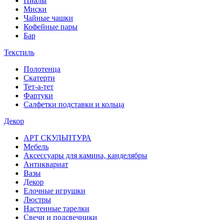
Пиалы
Миски
Чайные чашки
Кофейные пары
Бар
Текстиль
Полотенца
Скатерти
Тет-а-тет
Фартуки
Салфетки подставки и кольца
Декор
АРТ СКУЛЬПТУРА
Мебель
Аксессуары для камина, канделябры
Антиквариат
Вазы
Декор
Елочные игрушки
Люстры
Настенные тарелки
Свечи и подсвечники