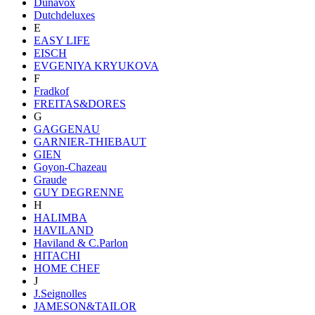
Dunavox
Dutchdeluxes
E
EASY LIFE
EISCH
EVGENIYA KRYUKOVA
F
Fradkof
FREITAS&DORES
G
GAGGENAU
GARNIER-THIEBAUT
GIEN
Goyon-Chazeau
Graude
GUY DEGRENNE
H
HALIMBA
HAVILAND
Haviland & C.Parlon
HITACHI
HOME CHEF
J
J.Seignolles
JAMESON&TAILOR