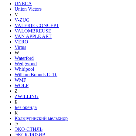
UNECA
Union Victors
V
V-ZUG
VALERIE CONCEPT
VALOMBREUSE
VAN APPLE ART
VERO
Virtus
W
Waterford
Wedgwood
Whirlpool
William Bounds LTD.
WMF
WOLF
Z
ZWILLING
Б
Без бренда
К
Кольчугинский мельхиор
Э
ЭКО-СТИЛЬ
ЭКСКЛЮЗИВ