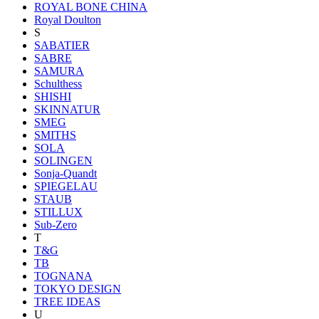
ROYAL BONE CHINA
Royal Doulton
S
SABATIER
SABRE
SAMURA
Schulthess
SHISHI
SKINNATUR
SMEG
SMITHS
SOLA
SOLINGEN
Sonja-Quandt
SPIEGELAU
STAUB
STILLUX
Sub-Zero
T
T&G
TB
TOGNANA
TOKYO DESIGN
TREE IDEAS
U