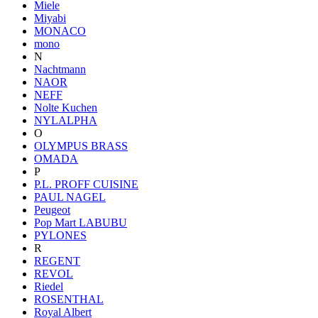
Miele
Miyabi
MONACO
mono
N
Nachtmann
NAOR
NEFF
Nolte Kuchen
NYLALPHA
O
OLYMPUS BRASS
OMADA
P
P.L. PROFF CUISINE
PAUL NAGEL
Peugeot
Pop Mart LABUBU
PYLONES
R
REGENT
REVOL
Riedel
ROSENTHAL
Royal Albert