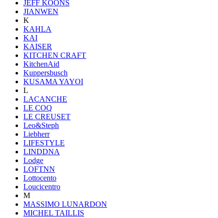
JEFF KOONS
JIANWEN
K
KAHLA
KAI
KAISER
KITCHEN CRAFT
KitchenAid
Kuppersbusch
KUSAMA YAYOI
L
LACANCHE
LE COQ
LE CREUSET
Leo&Steph
Liebherr
LIFESTYLE
LINDDNA
Lodge
LOFTNN
Lottocento
Loucicentro
M
MASSIMO LUNARDON
MICHEL TAILLIS