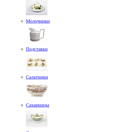
Молочники
Подставки
Салатники
Сахарницы