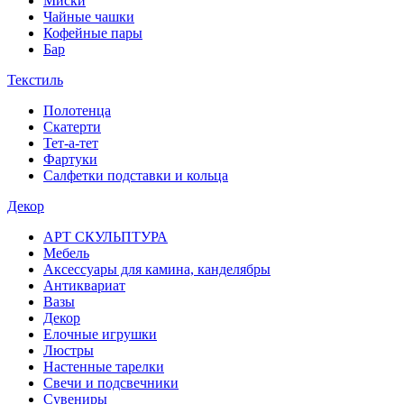
Миски
Чайные чашки
Кофейные пары
Бар
Текстиль
Полотенца
Скатерти
Тет-а-тет
Фартуки
Салфетки подставки и кольца
Декор
АРТ СКУЛЬПТУРА
Мебель
Аксессуары для камина, канделябры
Антиквариат
Вазы
Декор
Елочные игрушки
Люстры
Настенные тарелки
Свечи и подсвечники
Сувениры