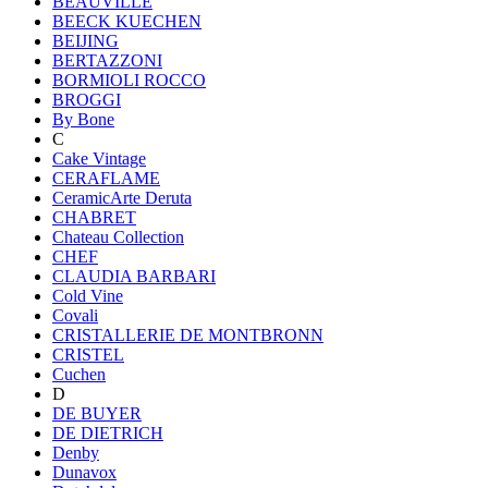
BEAUVILLE
BEECK KUECHEN
BEIJING
BERTAZZONI
BORMIOLI ROCCO
BROGGI
By Bone
C
Cake Vintage
CERAFLAME
CeramicArte Deruta
CHABRET
Chateau Collection
CHEF
CLAUDIA BARBARI
Cold Vine
Covali
CRISTALLERIE DE MONTBRONN
CRISTEL
Cuchen
D
DE BUYER
DE DIETRICH
Denby
Dunavox