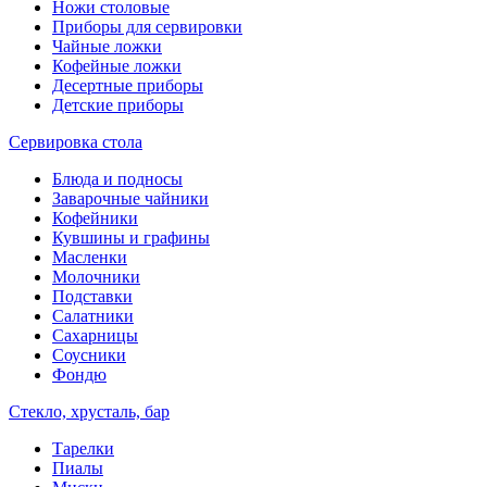
Ножи столовые
Приборы для сервировки
Чайные ложки
Кофейные ложки
Десертные приборы
Детские приборы
Сервировка стола
Блюда и подносы
Заварочные чайники
Кофейники
Кувшины и графины
Масленки
Молочники
Подставки
Салатники
Сахарницы
Соусники
Фондю
Стекло, хрусталь, бар
Тарелки
Пиалы