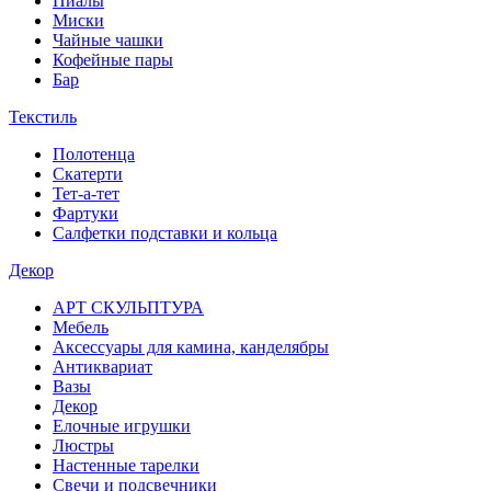
Пиалы
Миски
Чайные чашки
Кофейные пары
Бар
Текстиль
Полотенца
Скатерти
Тет-а-тет
Фартуки
Салфетки подставки и кольца
Декор
АРТ СКУЛЬПТУРА
Мебель
Аксессуары для камина, канделябры
Антиквариат
Вазы
Декор
Елочные игрушки
Люстры
Настенные тарелки
Свечи и подсвечники