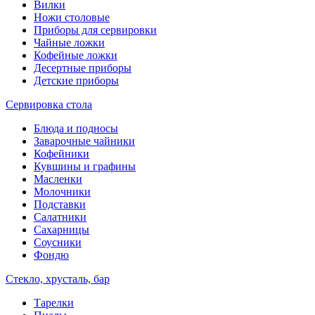
Вилки
Ножи столовые
Приборы для сервировки
Чайные ложки
Кофейные ложки
Десертные приборы
Детские приборы
Сервировка стола
Блюда и подносы
Заварочные чайники
Кофейники
Кувшины и графины
Масленки
Молочники
Подставки
Салатники
Сахарницы
Соусники
Фондю
Стекло, хрусталь, бар
Тарелки