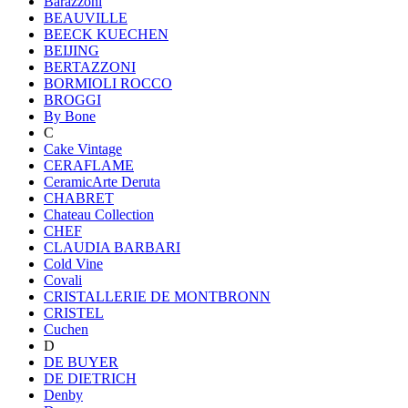
Barazzoni
BEAUVILLE
BEECK KUECHEN
BEIJING
BERTAZZONI
BORMIOLI ROCCO
BROGGI
By Bone
C
Cake Vintage
CERAFLAME
CeramicArte Deruta
CHABRET
Chateau Collection
CHEF
CLAUDIA BARBARI
Cold Vine
Covali
CRISTALLERIE DE MONTBRONN
CRISTEL
Cuchen
D
DE BUYER
DE DIETRICH
Denby