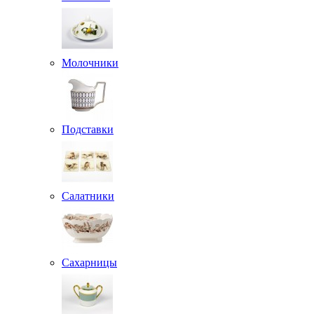
Молочники
Подставки
Салатники
Сахарницы