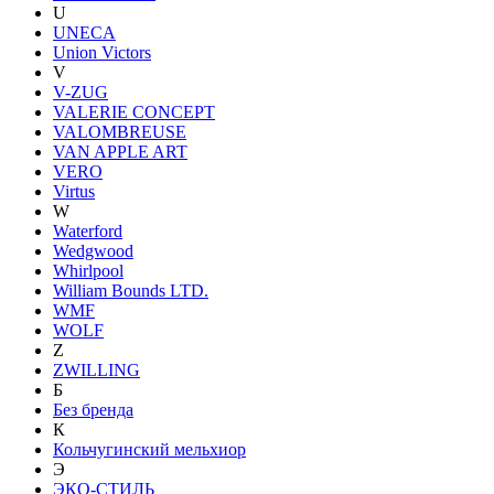
U
UNECA
Union Victors
V
V-ZUG
VALERIE CONCEPT
VALOMBREUSE
VAN APPLE ART
VERO
Virtus
W
Waterford
Wedgwood
Whirlpool
William Bounds LTD.
WMF
WOLF
Z
ZWILLING
Б
Без бренда
К
Кольчугинский мельхиор
Э
ЭКО-СТИЛЬ