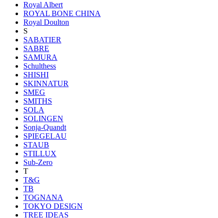
Royal Albert
ROYAL BONE CHINA
Royal Doulton
S
SABATIER
SABRE
SAMURA
Schulthess
SHISHI
SKINNATUR
SMEG
SMITHS
SOLA
SOLINGEN
Sonja-Quandt
SPIEGELAU
STAUB
STILLUX
Sub-Zero
T
T&G
TB
TOGNANA
TOKYO DESIGN
TREE IDEAS