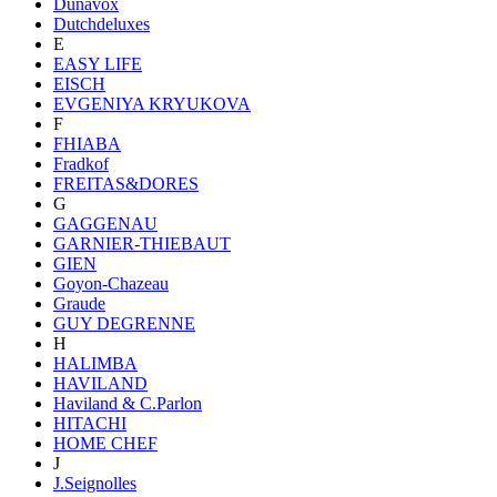
Dunavox
Dutchdeluxes
E
EASY LIFE
EISCH
EVGENIYA KRYUKOVA
F
FHIABA
Fradkof
FREITAS&DORES
G
GAGGENAU
GARNIER-THIEBAUT
GIEN
Goyon-Chazeau
Graude
GUY DEGRENNE
H
HALIMBA
HAVILAND
Haviland & C.Parlon
HITACHI
HOME CHEF
J
J.Seignolles