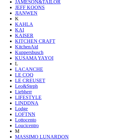
JAMESON&TAILOR
JEFF KOONS
JIANWEN
K
KAHLA
KAI
KAISER
KITCHEN CRAFT
KitchenAid
Kuppersbusch
KUSAMA YAYOI
L
LACANCHE
LE COQ
LE CREUSET
Leo&Steph
Liebherr
LIFESTYLE
LINDDNA
Lodge
LOFTNN
Lottocento
Loucicentro
M
MASSIMO LUNARDON