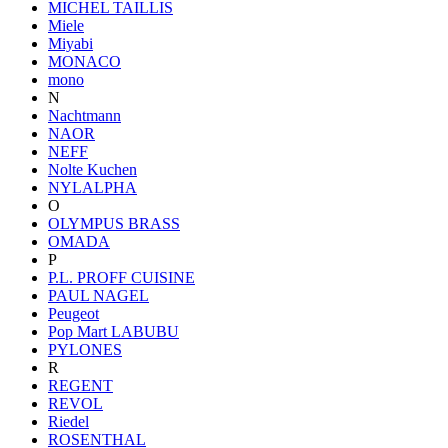
MICHEL TAILLIS
Miele
Miyabi
MONACO
mono
N
Nachtmann
NAOR
NEFF
Nolte Kuchen
NYLALPHA
O
OLYMPUS BRASS
OMADA
P
P.L. PROFF CUISINE
PAUL NAGEL
Peugeot
Pop Mart LABUBU
PYLONES
R
REGENT
REVOL
Riedel
ROSENTHAL