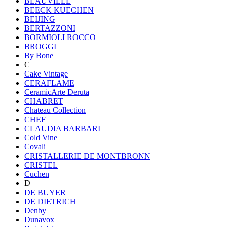
BEAUVILLE
BEECK KUECHEN
BEIJING
BERTAZZONI
BORMIOLI ROCCO
BROGGI
By Bone
C
Cake Vintage
CERAFLAME
CeramicArte Deruta
CHABRET
Chateau Collection
CHEF
CLAUDIA BARBARI
Cold Vine
Covali
CRISTALLERIE DE MONTBRONN
CRISTEL
Cuchen
D
DE BUYER
DE DIETRICH
Denby
Dunavox