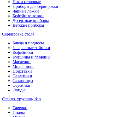
Ножи столовые
Приборы для сервировки
Чайные ложки
Кофейные ложки
Десертные приборы
Детские приборы
Сервировка стола
Блюда и подносы
Заварочные чайники
Кофейники
Кувшины и графины
Масленки
Молочники
Подставки
Салатники
Сахарницы
Соусники
Фондю
Стекло, хрусталь, бар
Тарелки
Пиалы