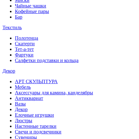
Миски
Чайные чашки
Кофейные пары
Бар
Текстиль
Полотенца
Скатерти
Тет-а-тет
Фартуки
Салфетки подставки и кольца
Декор
АРТ СКУЛЬПТУРА
Мебель
Аксессуары для камина, канделябры
Антиквариат
Вазы
Декор
Елочные игрушки
Люстры
Настенные тарелки
Свечи и подсвечники
Сувениры