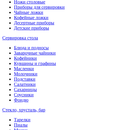
Ножи столовые
Приборы для сервировки
Чайные ложки
Кофейные ложки
Десертные приборы
Детские приборы
Сервировка стола
Блюда и подносы
Заварочные чайники
Кофейники
Кувшины и графины
Масленки
Молочники
Подставки
Салатники
Сахарницы
Соусники
Фондю
Стекло, хрусталь, бар
Тарелки
Пиалы