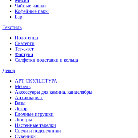
Миски
Чайные чашки
Кофейные пары
Бар
Текстиль
Полотенца
Скатерти
Тет-а-тет
Фартуки
Салфетки подставки и кольца
Декор
АРТ СКУЛЬПТУРА
Мебель
Аксессуары для камина, канделябры
Антиквариат
Вазы
Декор
Елочные игрушки
Люстры
Настенные тарелки
Свечи и подсвечники
Сувениры