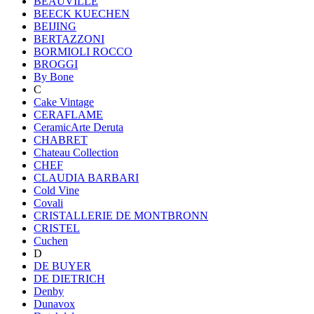
BEAUVILLE
BEECK KUECHEN
BEIJING
BERTAZZONI
BORMIOLI ROCCO
BROGGI
By Bone
C
Cake Vintage
CERAFLAME
CeramicArte Deruta
CHABRET
Chateau Collection
CHEF
CLAUDIA BARBARI
Cold Vine
Covali
CRISTALLERIE DE MONTBRONN
CRISTEL
Cuchen
D
DE BUYER
DE DIETRICH
Denby
Dunavox