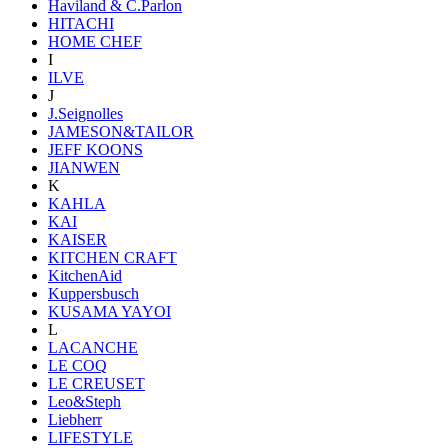
Haviland & C.Parlon
HITACHI
HOME CHEF
I
ILVE
J
J.Seignolles
JAMESON&TAILOR
JEFF KOONS
JIANWEN
K
KAHLA
KAI
KAISER
KITCHEN CRAFT
KitchenAid
Kuppersbusch
KUSAMA YAYOI
L
LACANCHE
LE COQ
LE CREUSET
Leo&Steph
Liebherr
LIFESTYLE