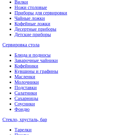
Вилки
Ножи столовые
Приборы для сервировки
Чайные ложки
Кофейные ложки
Десертные приборы
Детские приборы
Сервировка стола
Блюда и подносы
Заварочные чайники
Кофейники
Кувшины и графины
Масленки
Молочники
Подставки
Салатники
Сахарницы
Соусники
Фондю
Стекло, хрусталь, бар
Тарелки