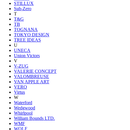
STILLUX
Sub-Zero
T
T&G
TB
TOGNANA
TOKYO DESIGN
TREE IDEAS
U
UNECA
Union Victors
V
V-ZUG
VALERIE CONCEPT
VALOMBREUSE
VAN APPLE ART
VERO
Virtus
W
Waterford
Wedgwood
Whirlpool
William Bounds LTD.
WMF
WOLF