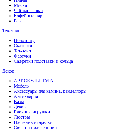
Пиалы
Миски
Чайные чашки
Кофейные пары
Бар
Текстиль
Полотенца
Скатерти
Тет-а-тет
Фартуки
Салфетки подставки и кольца
Декор
АРТ СКУЛЬПТУРА
Мебель
Аксессуары для камина, канделябры
Антиквариат
Вазы
Декор
Елочные игрушки
Люстры
Настенные тарелки
Свечи и подсвечники