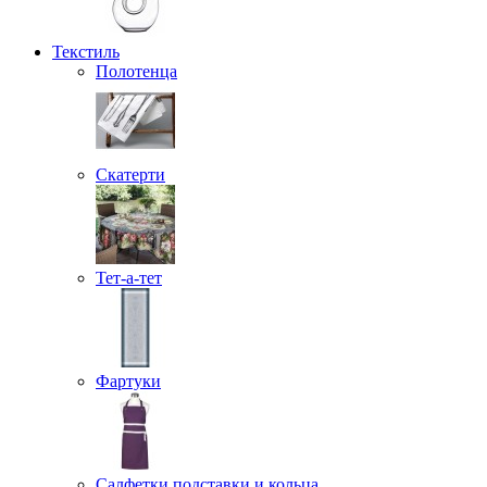
Текстиль
Полотенца
Скатерти
Тет-а-тет
Фартуки
Салфетки подставки и кольца