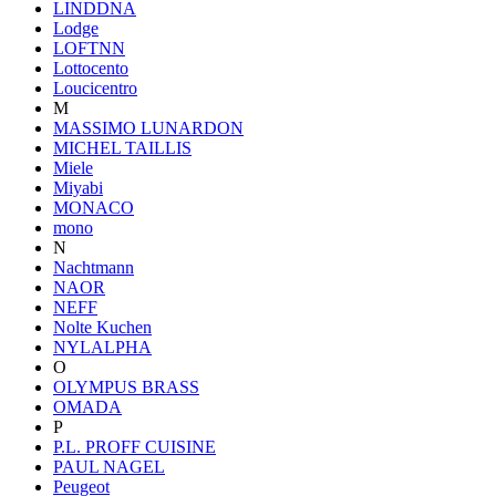
LINDDNA
Lodge
LOFTNN
Lottocento
Loucicentro
M
MASSIMO LUNARDON
MICHEL TAILLIS
Miele
Miyabi
MONACO
mono
N
Nachtmann
NAOR
NEFF
Nolte Kuchen
NYLALPHA
O
OLYMPUS BRASS
OMADA
P
P.L. PROFF CUISINE
PAUL NAGEL
Peugeot