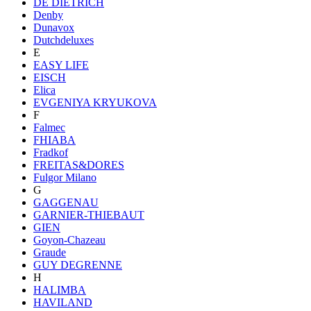
DE DIETRICH
Denby
Dunavox
Dutchdeluxes
E
EASY LIFE
EISCH
Elica
EVGENIYA KRYUKOVA
F
Falmec
FHIABA
Fradkof
FREITAS&DORES
Fulgor Milano
G
GAGGENAU
GARNIER-THIEBAUT
GIEN
Goyon-Chazeau
Graude
GUY DEGRENNE
H
HALIMBA
HAVILAND