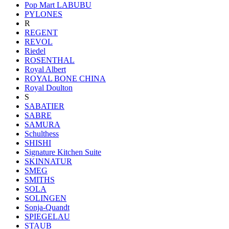
Pop Mart LABUBU
PYLONES
R
REGENT
REVOL
Riedel
ROSENTHAL
Royal Albert
ROYAL BONE CHINA
Royal Doulton
S
SABATIER
SABRE
SAMURA
Schulthess
SHISHI
Signature Kitchen Suite
SKINNATUR
SMEG
SMITHS
SOLA
SOLINGEN
Sonja-Quandt
SPIEGELAU
STAUB