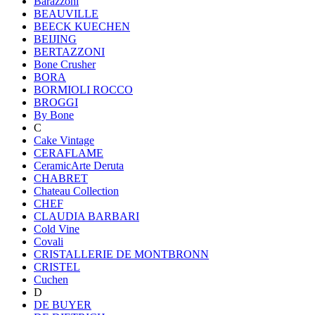
Barazzoni
BEAUVILLE
BEECK KUECHEN
BEIJING
BERTAZZONI
Bone Crusher
BORA
BORMIOLI ROCCO
BROGGI
By Bone
C
Cake Vintage
CERAFLAME
CeramicArte Deruta
CHABRET
Chateau Collection
CHEF
CLAUDIA BARBARI
Cold Vine
Covali
CRISTALLERIE DE MONTBRONN
CRISTEL
Cuchen
D
DE BUYER