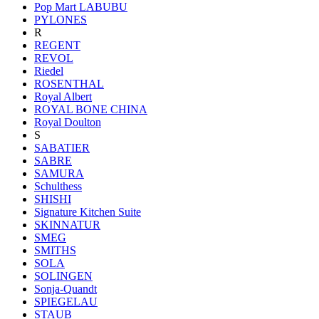
Pop Mart LABUBU
PYLONES
R
REGENT
REVOL
Riedel
ROSENTHAL
Royal Albert
ROYAL BONE CHINA
Royal Doulton
S
SABATIER
SABRE
SAMURA
Schulthess
SHISHI
Signature Kitchen Suite
SKINNATUR
SMEG
SMITHS
SOLA
SOLINGEN
Sonja-Quandt
SPIEGELAU
STAUB