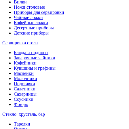
Вилки
Ножи столовые
Приборы для сервировки
Чайные ложки
Кофейные ложки
Десертные приборы
Детские приборы
Сервировка стола
Блюда и подносы
Заварочные чайники
Кофейники
Кувшины и графины
Масленки
Молочники
Подставки
Салатники
Сахарницы
Соусники
Фондю
Стекло, хрусталь, бар
Тарелки