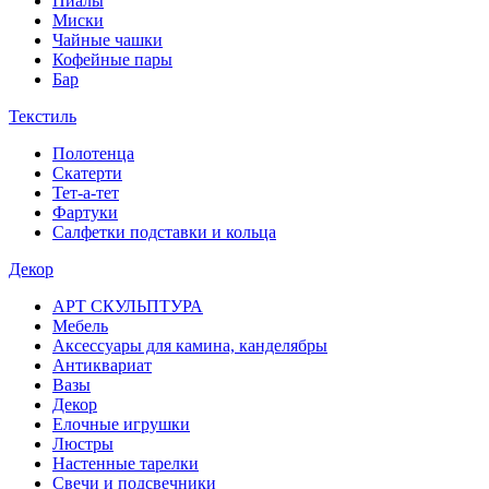
Пиалы
Миски
Чайные чашки
Кофейные пары
Бар
Текстиль
Полотенца
Скатерти
Тет-а-тет
Фартуки
Салфетки подставки и кольца
Декор
АРТ СКУЛЬПТУРА
Мебель
Аксессуары для камина, канделябры
Антиквариат
Вазы
Декор
Елочные игрушки
Люстры
Настенные тарелки
Свечи и подсвечники