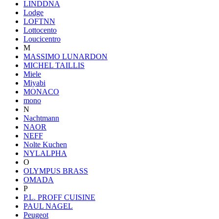
LINDDNA
Lodge
LOFTNN
Lottocento
Loucicentro
M
MASSIMO LUNARDON
MICHEL TAILLIS
Miele
Miyabi
MONACO
mono
N
Nachtmann
NAOR
NEFF
Nolte Kuchen
NYLALPHA
O
OLYMPUS BRASS
OMADA
P
P.L. PROFF CUISINE
PAUL NAGEL
Peugeot