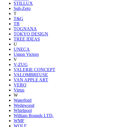
STILLUX
Sub-Zero
T
T&G
TB
TOGNANA
TOKYO DESIGN
TREE IDEAS
U
UNECA
Union Victors
V
V-ZUG
VALERIE CONCEPT
VALOMBREUSE
VAN APPLE ART
VERO
Virtus
W
Waterford
Wedgwood
Whirlpool
William Bounds LTD.
WMF
WOLF