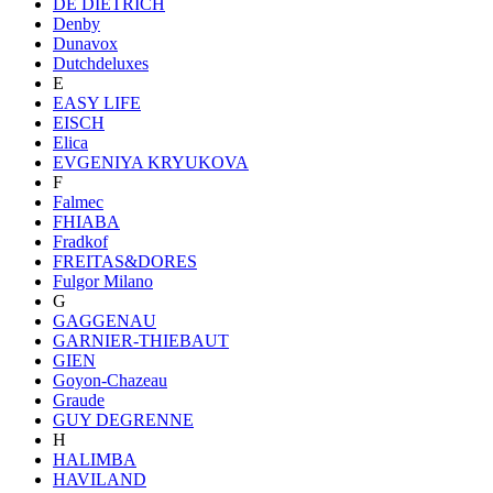
DE DIETRICH
Denby
Dunavox
Dutchdeluxes
E
EASY LIFE
EISCH
Elica
EVGENIYA KRYUKOVA
F
Falmec
FHIABA
Fradkof
FREITAS&DORES
Fulgor Milano
G
GAGGENAU
GARNIER-THIEBAUT
GIEN
Goyon-Chazeau
Graude
GUY DEGRENNE
H
HALIMBA
HAVILAND