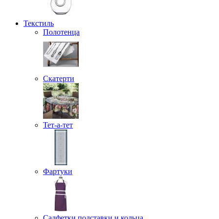
Текстиль
Полотенца
Скатерти
Тет-а-тет
Фартуки
Салфетки подставки и кольца