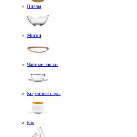
Пиалы
Миски
Чайные чашки
Кофейные пары
Бар