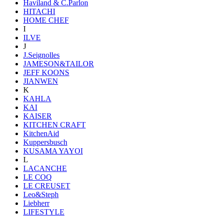
Haviland & C.Parlon
HITACHI
HOME CHEF
I
ILVE
J
J.Seignolles
JAMESON&TAILOR
JEFF KOONS
JIANWEN
K
KAHLA
KAI
KAISER
KITCHEN CRAFT
KitchenAid
Kuppersbusch
KUSAMA YAYOI
L
LACANCHE
LE COQ
LE CREUSET
Leo&Steph
Liebherr
LIFESTYLE