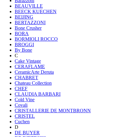
Barazzoni
BEAUVILLE
BEECK KUECHEN
BEIJING
BERTAZZONI
Bone Crusher
BORA
BORMIOLI ROCCO
BROGGI
By Bone
C
Cake Vintage
CERAFLAME
CeramicArte Deruta
CHABRET
Chateau Collection
CHEF
CLAUDIA BARBARI
Cold Vine
Covali
CRISTALLERIE DE MONTBRONN
CRISTEL
Cuchen
D
DE BUYER