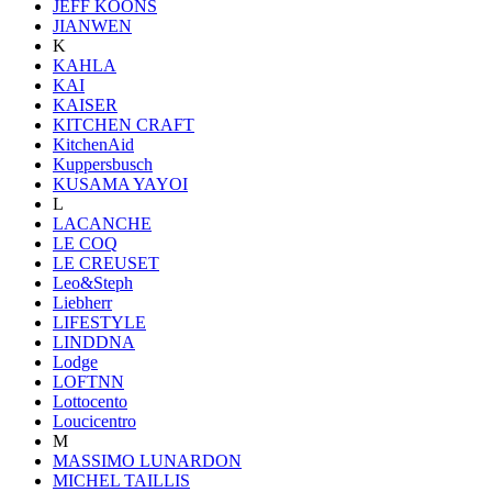
JEFF KOONS
JIANWEN
K
KAHLA
KAI
KAISER
KITCHEN CRAFT
KitchenAid
Kuppersbusch
KUSAMA YAYOI
L
LACANCHE
LE COQ
LE CREUSET
Leo&Steph
Liebherr
LIFESTYLE
LINDDNA
Lodge
LOFTNN
Lottocento
Loucicentro
M
MASSIMO LUNARDON
MICHEL TAILLIS