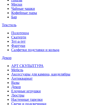
Пиалы
Миски
Чайные чашки
Кофейные пары
Бар
Текстиль
Полотенца
Скатерти
Тет-а-тет
Фартуки
Салфетки подставки и кольца
Декор
АРТ СКУЛЬПТУРА
Мебель
Аксессуары для камина, канделябры
Антиквариат
Вазы
Декор
Елочные игрушки
Люстры
Настенные тарелки
Свечи и подсвечники