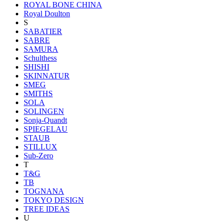
ROYAL BONE CHINA
Royal Doulton
S
SABATIER
SABRE
SAMURA
Schulthess
SHISHI
SKINNATUR
SMEG
SMITHS
SOLA
SOLINGEN
Sonja-Quandt
SPIEGELAU
STAUB
STILLUX
Sub-Zero
T
T&G
TB
TOGNANA
TOKYO DESIGN
TREE IDEAS
U