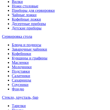
Вилки
Ножи столовые
Приборы для сервировки
Чайные ложки
Кофейные ложки
Десертные приборы
Детские приборы
Сервировка стола
Блюда и подносы
Заварочные чайники
Кофейники
Кувшины и графины
Масленки
Молочники
Подставки
Салатники
Сахарницы
Соусники
Фондю
Стекло, хрусталь, бар
Тарелки