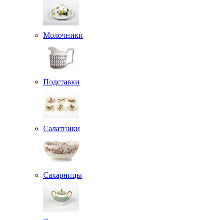
Молочники
Подставки
Салатники
Сахарницы