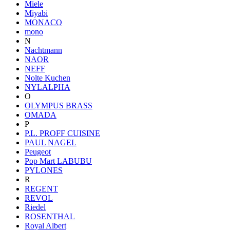
Miele
Miyabi
MONACO
mono
N
Nachtmann
NAOR
NEFF
Nolte Kuchen
NYLALPHA
O
OLYMPUS BRASS
OMADA
P
P.L. PROFF CUISINE
PAUL NAGEL
Peugeot
Pop Mart LABUBU
PYLONES
R
REGENT
REVOL
Riedel
ROSENTHAL
Royal Albert