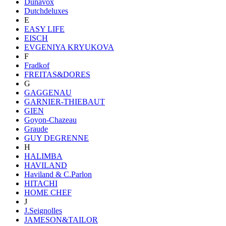
Dunavox
Dutchdeluxes
E
EASY LIFE
EISCH
EVGENIYA KRYUKOVA
F
Fradkof
FREITAS&DORES
G
GAGGENAU
GARNIER-THIEBAUT
GIEN
Goyon-Chazeau
Graude
GUY DEGRENNE
H
HALIMBA
HAVILAND
Haviland & C.Parlon
HITACHI
HOME CHEF
J
J.Seignolles
JAMESON&TAILOR