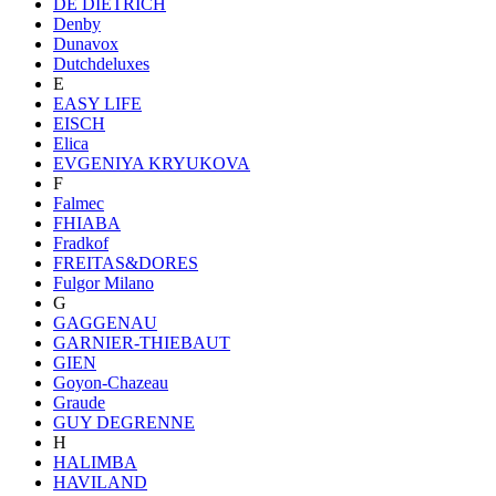
DE DIETRICH
Denby
Dunavox
Dutchdeluxes
E
EASY LIFE
EISCH
Elica
EVGENIYA KRYUKOVA
F
Falmec
FHIABA
Fradkof
FREITAS&DORES
Fulgor Milano
G
GAGGENAU
GARNIER-THIEBAUT
GIEN
Goyon-Chazeau
Graude
GUY DEGRENNE
H
HALIMBA
HAVILAND