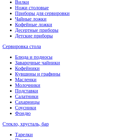
Вилки
Ножи столовые
Приборы для сервировки
Чайные ложки
Кофейные ложки
Десертные приборы
Детские приборы
Сервировка стола
Блюда и подносы
Заварочные чайники
Кофейники
Кувшины и графины
Масленки
Молочники
Подставки
Салатники
Сахарницы
Соусники
Фондю
Стекло, хрусталь, бар
Тарелки