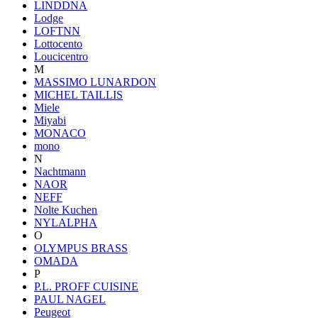
LINDDNA
Lodge
LOFTNN
Lottocento
Loucicentro
M
MASSIMO LUNARDON
MICHEL TAILLIS
Miele
Miyabi
MONACO
mono
N
Nachtmann
NAOR
NEFF
Nolte Kuchen
NYLALPHA
O
OLYMPUS BRASS
OMADA
P
P.L. PROFF CUISINE
PAUL NAGEL
Peugeot