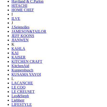
Haviland & C.Parlon
HITACHI
HOME CHEF
I
ILVE
J
J.Seignolles
JAMESON&TAILOR
JEFF KOONS
JIANWEN
K
KAHLA
KAI
KAISER
KITCHEN CRAFT
KitchenAid
Kuppersbusch
KUSAMA YAYOI
L
LACANCHE
LE COQ
LE CREUSET
Leo&Steph
Liebherr
LIFESTYLE