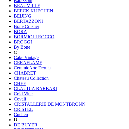
Barazzoni
BEAUVILLE
BEECK KUECHEN
BEIJING
BERTAZZONI
Bone Crusher
BORA
BORMIOLI ROCCO
BROGGI
By Bone
C
Cake Vintage
CERAFLAME
CeramicArte Deruta
CHABRET
Chateau Collection
CHEF
CLAUDIA BARBARI
Cold Vine
Covali
CRISTALLERIE DE MONTBRONN
CRISTEL
Cuchen
D
DE BUYER