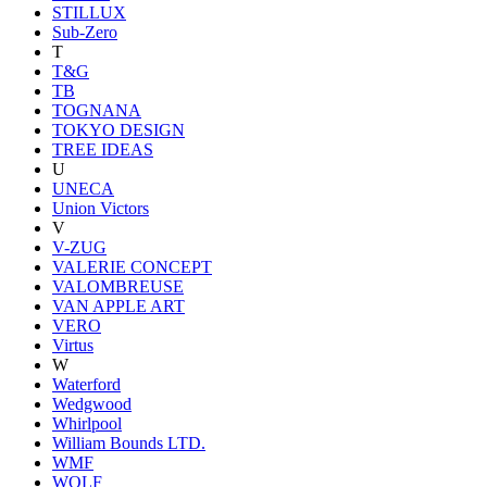
STILLUX
Sub-Zero
T
T&G
TB
TOGNANA
TOKYO DESIGN
TREE IDEAS
U
UNECA
Union Victors
V
V-ZUG
VALERIE CONCEPT
VALOMBREUSE
VAN APPLE ART
VERO
Virtus
W
Waterford
Wedgwood
Whirlpool
William Bounds LTD.
WMF
WOLF