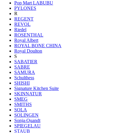
Pop Mart LABUBU
PYLONES
R
REGENT
REVOL
Riedel
ROSENTHAL
Royal Albert
ROYAL BONE CHINA
Royal Doulton
S
SABATIER
SABRE
SAMURA
Schulthess
SHISHI
Signature Kitchen Suite
SKINNATUR
SMEG
SMITHS
SOLA
SOLINGEN
Sonja-Quandt
SPIEGELAU
STAUB