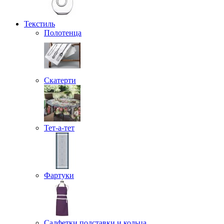
Текстиль
Полотенца
Скатерти
Тет-а-тет
Фартуки
Салфетки подставки и кольца