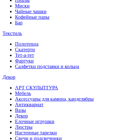
Пиалы
Миски
Чайные чашки
Кофейные пары
Бар
Текстиль
Полотенца
Скатерти
Тет-а-тет
Фартуки
Салфетки подставки и кольца
Декор
АРТ СКУЛЬПТУРА
Мебель
Аксессуары для камина, канделябры
Антиквариат
Вазы
Декор
Елочные игрушки
Люстры
Настенные тарелки
Свечи и подсвечники