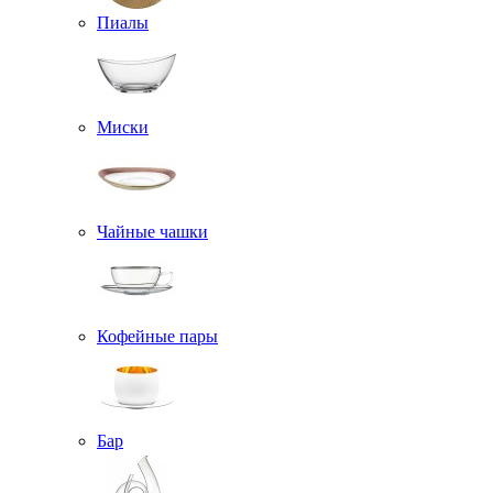
Пиалы
Миски
Чайные чашки
Кофейные пары
Бар