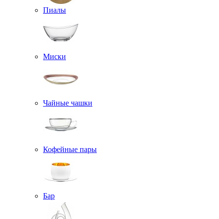
Пиалы
Миски
Чайные чашки
Кофейные пары
Бар