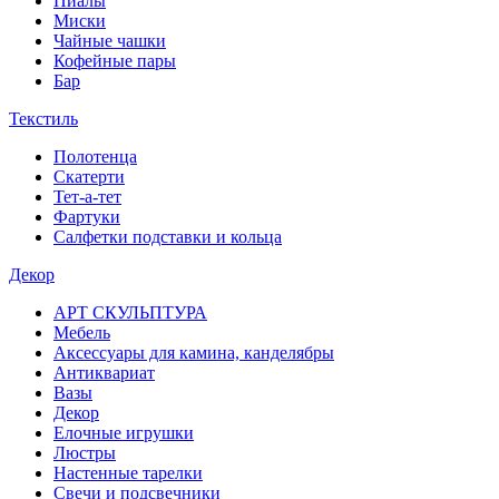
Пиалы
Миски
Чайные чашки
Кофейные пары
Бар
Текстиль
Полотенца
Скатерти
Тет-а-тет
Фартуки
Салфетки подставки и кольца
Декор
АРТ СКУЛЬПТУРА
Мебель
Аксессуары для камина, канделябры
Антиквариат
Вазы
Декор
Елочные игрушки
Люстры
Настенные тарелки
Свечи и подсвечники