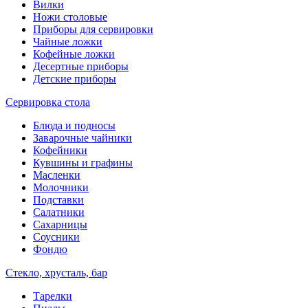
Вилки
Ножи столовые
Приборы для сервировки
Чайные ложки
Кофейные ложки
Десертные приборы
Детские приборы
Сервировка стола
Блюда и подносы
Заварочные чайники
Кофейники
Кувшины и графины
Масленки
Молочники
Подставки
Салатники
Сахарницы
Соусники
Фондю
Стекло, хрусталь, бар
Тарелки