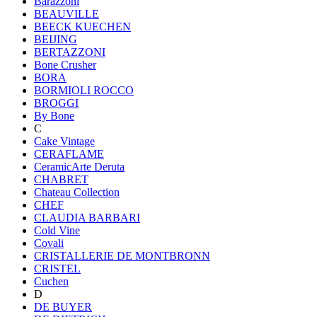
Barazzoni
BEAUVILLE
BEECK KUECHEN
BEIJING
BERTAZZONI
Bone Crusher
BORA
BORMIOLI ROCCO
BROGGI
By Bone
C
Cake Vintage
CERAFLAME
CeramicArte Deruta
CHABRET
Chateau Collection
CHEF
CLAUDIA BARBARI
Cold Vine
Covali
CRISTALLERIE DE MONTBRONN
CRISTEL
Cuchen
D
DE BUYER