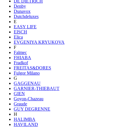
DE DIETRICH
Denby
Dunavox
Dutchdeluxes
E
EASY LIFE
EISCH
Elica
EVGENIYA KRYUKOVA
F
Falmec
FHIABA
Fradkof
FREITAS&DORES
Fulgor Milano
G
GAGGENAU
GARNIER-THIEBAUT
GIEN
Goyon-Chazeau
Graude
GUY DEGRENNE
H
HALIMBA
HAVILAND