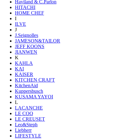
Haviland & C.Parlon
HITACHI
HOME CHEF
I
ILVE
J
J.Seignolles
JAMESON&TAILOR
JEFF KOONS
JIANWEN
K
KAHLA
KAI
KAISER
KITCHEN CRAFT
KitchenAid
Kuppersbusch
KUSAMA YAYOI
L
LACANCHE
LE COQ
LE CREUSET
Leo&Steph
Liebherr
LIFESTYLE