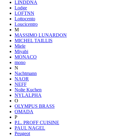
LINDDNA
Lodge
LOFTNN
Lottocento
Loucicentro
M
MASSIMO LUNARDON
MICHEL TAILLIS
Miele
Miyabi
MONACO
mono
N
Nachtmann
NAOR
NEFF
Nolte Kuchen
NYLALPHA
O
OLYMPUS BRASS
OMADA
P
P.L. PROFF CUISINE
PAUL NAGEL
Peugeot