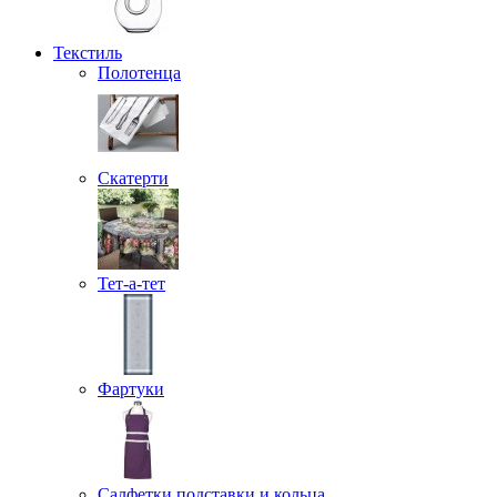
Текстиль
Полотенца
Скатерти
Тет-а-тет
Фартуки
Салфетки подставки и кольца