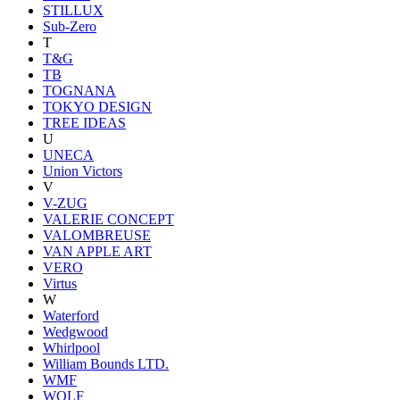
STILLUX
Sub-Zero
T
T&G
TB
TOGNANA
TOKYO DESIGN
TREE IDEAS
U
UNECA
Union Victors
V
V-ZUG
VALERIE CONCEPT
VALOMBREUSE
VAN APPLE ART
VERO
Virtus
W
Waterford
Wedgwood
Whirlpool
William Bounds LTD.
WMF
WOLF