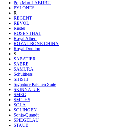
Pop Mart LABUBU
PYLONES
R
REGENT
REVOL
Riedel
ROSENTHAL
Royal Albert
ROYAL BONE CHINA
Royal Doulton
S
SABATIER
SABRE
SAMURA
Schulthess
SHISHI
Signature Kitchen Suite
SKINNATUR
SMEG
SMITHS
SOLA
SOLINGEN
Sonja-Quandt
SPIEGELAU
STAUB