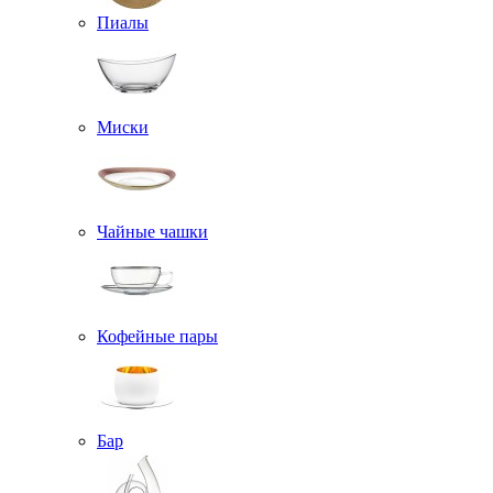
Пиалы
Миски
Чайные чашки
Кофейные пары
Бар