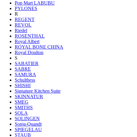
Pop Mart LABUBU
PYLONES
R
REGENT
REVOL
Riedel
ROSENTHAL
Royal Albert
ROYAL BONE CHINA
Royal Doulton
S
SABATIER
SABRE
SAMURA
Schulthess
SHISHI
Signature Kitchen Suite
SKINNATUR
SMEG
SMITHS
SOLA
SOLINGEN
Sonja-Quandt
SPIEGELAU
STAUB