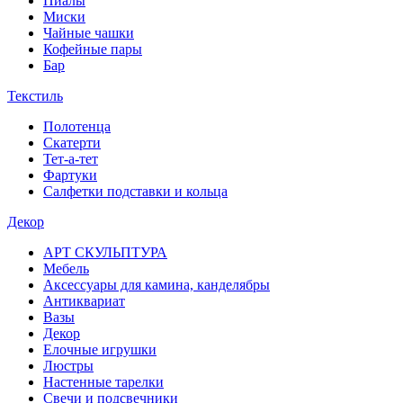
Пиалы
Миски
Чайные чашки
Кофейные пары
Бар
Текстиль
Полотенца
Скатерти
Тет-а-тет
Фартуки
Салфетки подставки и кольца
Декор
АРТ СКУЛЬПТУРА
Мебель
Аксессуары для камина, канделябры
Антиквариат
Вазы
Декор
Елочные игрушки
Люстры
Настенные тарелки
Свечи и подсвечники