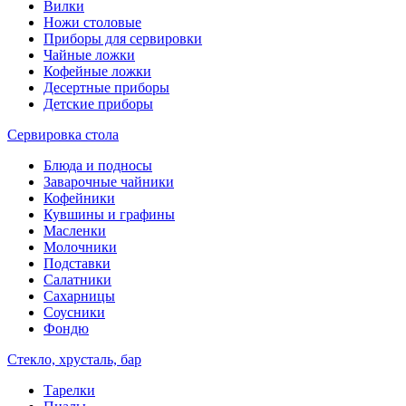
Вилки
Ножи столовые
Приборы для сервировки
Чайные ложки
Кофейные ложки
Десертные приборы
Детские приборы
Сервировка стола
Блюда и подносы
Заварочные чайники
Кофейники
Кувшины и графины
Масленки
Молочники
Подставки
Салатники
Сахарницы
Соусники
Фондю
Стекло, хрусталь, бар
Тарелки