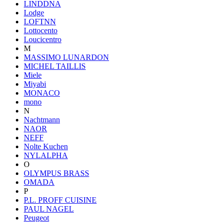
LINDDNA
Lodge
LOFTNN
Lottocento
Loucicentro
M
MASSIMO LUNARDON
MICHEL TAILLIS
Miele
Miyabi
MONACO
mono
N
Nachtmann
NAOR
NEFF
Nolte Kuchen
NYLALPHA
O
OLYMPUS BRASS
OMADA
P
P.L. PROFF CUISINE
PAUL NAGEL
Peugeot