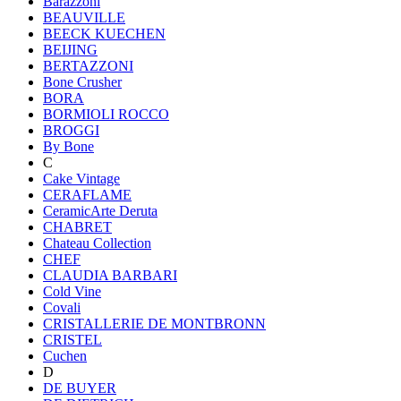
Barazzoni
BEAUVILLE
BEECK KUECHEN
BEIJING
BERTAZZONI
Bone Crusher
BORA
BORMIOLI ROCCO
BROGGI
By Bone
C
Cake Vintage
CERAFLAME
CeramicArte Deruta
CHABRET
Chateau Collection
CHEF
CLAUDIA BARBARI
Cold Vine
Covali
CRISTALLERIE DE MONTBRONN
CRISTEL
Cuchen
D
DE BUYER