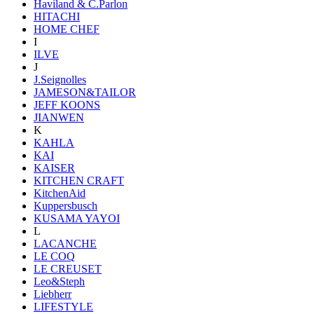
Haviland & C.Parlon
HITACHI
HOME CHEF
I
ILVE
J
J.Seignolles
JAMESON&TAILOR
JEFF KOONS
JIANWEN
K
KAHLA
KAI
KAISER
KITCHEN CRAFT
KitchenAid
Kuppersbusch
KUSAMA YAYOI
L
LACANCHE
LE COQ
LE CREUSET
Leo&Steph
Liebherr
LIFESTYLE