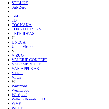
STILLUX
Sub-Zero
T
T&G
TB
TOGNANA
TOKYO DESIGN
TREE IDEAS
U
UNECA
Union Victors
V
V-ZUG
VALERIE CONCEPT
VALOMBREUSE
VAN APPLE ART
VERO
Virtus
W
Waterford
Wedgwood
Whirlpool
William Bounds LTD.
WMF
WOLF