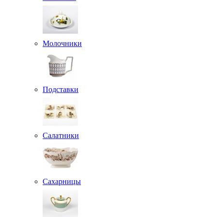
Молочники
Подставки
Салатники
Сахарницы