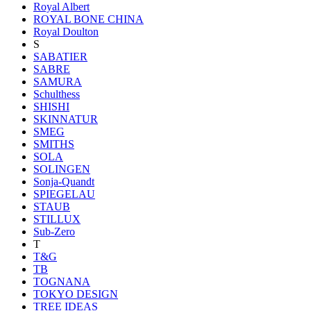
Royal Albert
ROYAL BONE CHINA
Royal Doulton
S
SABATIER
SABRE
SAMURA
Schulthess
SHISHI
SKINNATUR
SMEG
SMITHS
SOLA
SOLINGEN
Sonja-Quandt
SPIEGELAU
STAUB
STILLUX
Sub-Zero
T
T&G
TB
TOGNANA
TOKYO DESIGN
TREE IDEAS