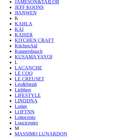
JAMESON&TAILOR
JEFF KOONS
JIANWEN
K
KAHLA
KAI
KAISER
KITCHEN CRAFT
KitchenAid
Kuppersbusch
KUSAMA YAYOI
L
LACANCHE
LE COQ
LE CREUSET
Leo&Steph
Liebherr
LIFESTYLE
LINDDNA
Lodge
LOFTNN
Lottocento
Loucicentro
M
MASSIMO LUNARDON