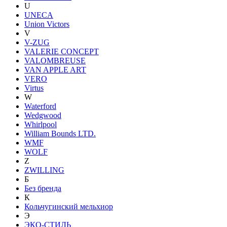
U
UNECA
Union Victors
V
V-ZUG
VALERIE CONCEPT
VALOMBREUSE
VAN APPLE ART
VERO
Virtus
W
Waterford
Wedgwood
Whirlpool
William Bounds LTD.
WMF
WOLF
Z
ZWILLING
Б
Без бренда
К
Кольчугинский мельхиор
Э
ЭКО-СТИЛЬ