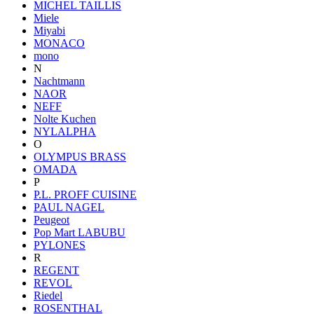
MICHEL TAILLIS
Miele
Miyabi
MONACO
mono
N
Nachtmann
NAOR
NEFF
Nolte Kuchen
NYLALPHA
O
OLYMPUS BRASS
OMADA
P
P.L. PROFF CUISINE
PAUL NAGEL
Peugeot
Pop Mart LABUBU
PYLONES
R
REGENT
REVOL
Riedel
ROSENTHAL