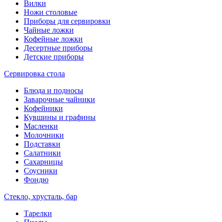
Вилки
Ножи столовые
Приборы для сервировки
Чайные ложки
Кофейные ложки
Десертные приборы
Детские приборы
Сервировка стола
Блюда и подносы
Заварочные чайники
Кофейники
Кувшины и графины
Масленки
Молочники
Подставки
Салатники
Сахарницы
Соусники
Фондю
Стекло, хрусталь, бар
Тарелки