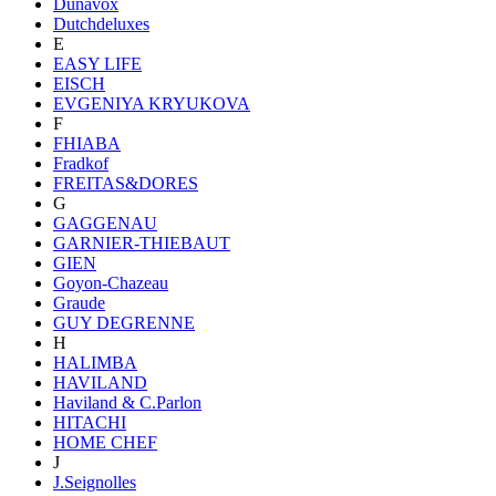
Dunavox
Dutchdeluxes
E
EASY LIFE
EISCH
EVGENIYA KRYUKOVA
F
FHIABA
Fradkof
FREITAS&DORES
G
GAGGENAU
GARNIER-THIEBAUT
GIEN
Goyon-Chazeau
Graude
GUY DEGRENNE
H
HALIMBA
HAVILAND
Haviland & C.Parlon
HITACHI
HOME CHEF
J
J.Seignolles