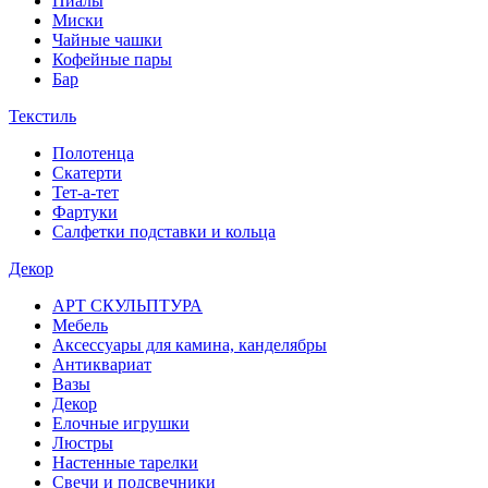
Пиалы
Миски
Чайные чашки
Кофейные пары
Бар
Текстиль
Полотенца
Скатерти
Тет-а-тет
Фартуки
Салфетки подставки и кольца
Декор
АРТ СКУЛЬПТУРА
Мебель
Аксессуары для камина, канделябры
Антиквариат
Вазы
Декор
Елочные игрушки
Люстры
Настенные тарелки
Свечи и подсвечники