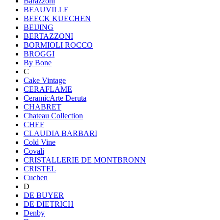
Barazzoni
BEAUVILLE
BEECK KUECHEN
BEIJING
BERTAZZONI
BORMIOLI ROCCO
BROGGI
By Bone
C
Cake Vintage
CERAFLAME
CeramicArte Deruta
CHABRET
Chateau Collection
CHEF
CLAUDIA BARBARI
Cold Vine
Covali
CRISTALLERIE DE MONTBRONN
CRISTEL
Cuchen
D
DE BUYER
DE DIETRICH
Denby