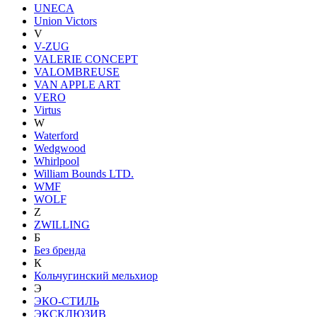
UNECA
Union Victors
V
V-ZUG
VALERIE CONCEPT
VALOMBREUSE
VAN APPLE ART
VERO
Virtus
W
Waterford
Wedgwood
Whirlpool
William Bounds LTD.
WMF
WOLF
Z
ZWILLING
Б
Без бренда
К
Кольчугинский мельхиор
Э
ЭКО-СТИЛЬ
ЭКСКЛЮЗИВ