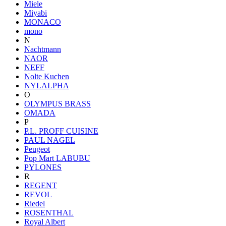
Miele
Miyabi
MONACO
mono
N
Nachtmann
NAOR
NEFF
Nolte Kuchen
NYLALPHA
O
OLYMPUS BRASS
OMADA
P
P.L. PROFF CUISINE
PAUL NAGEL
Peugeot
Pop Mart LABUBU
PYLONES
R
REGENT
REVOL
Riedel
ROSENTHAL
Royal Albert