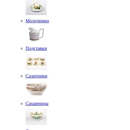
Молочники
Подставки
Салатники
Сахарницы