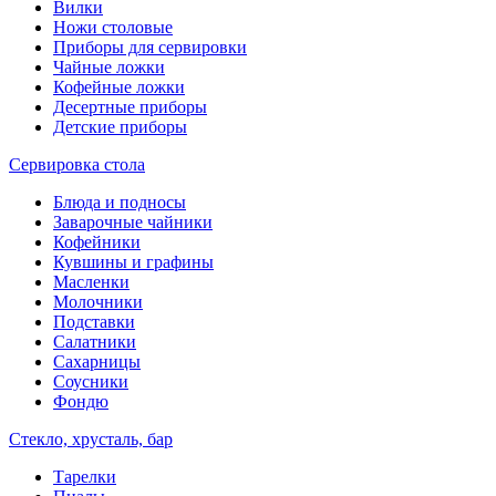
Вилки
Ножи столовые
Приборы для сервировки
Чайные ложки
Кофейные ложки
Десертные приборы
Детские приборы
Сервировка стола
Блюда и подносы
Заварочные чайники
Кофейники
Кувшины и графины
Масленки
Молочники
Подставки
Салатники
Сахарницы
Соусники
Фондю
Стекло, хрусталь, бар
Тарелки