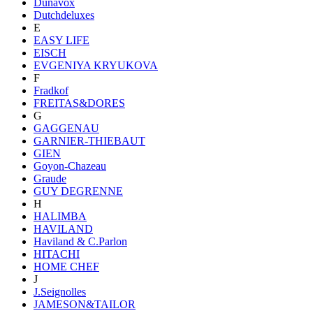
Dunavox
Dutchdeluxes
E
EASY LIFE
EISCH
EVGENIYA KRYUKOVA
F
Fradkof
FREITAS&DORES
G
GAGGENAU
GARNIER-THIEBAUT
GIEN
Goyon-Chazeau
Graude
GUY DEGRENNE
H
HALIMBA
HAVILAND
Haviland & C.Parlon
HITACHI
HOME CHEF
J
J.Seignolles
JAMESON&TAILOR