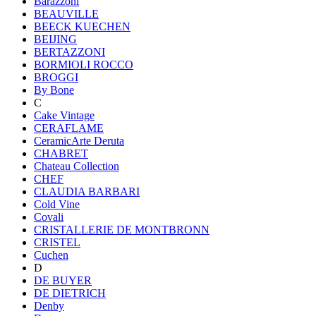
Barazzoni
BEAUVILLE
BEECK KUECHEN
BEIJING
BERTAZZONI
BORMIOLI ROCCO
BROGGI
By Bone
C
Cake Vintage
CERAFLAME
CeramicArte Deruta
CHABRET
Chateau Collection
CHEF
CLAUDIA BARBARI
Cold Vine
Covali
CRISTALLERIE DE MONTBRONN
CRISTEL
Cuchen
D
DE BUYER
DE DIETRICH
Denby