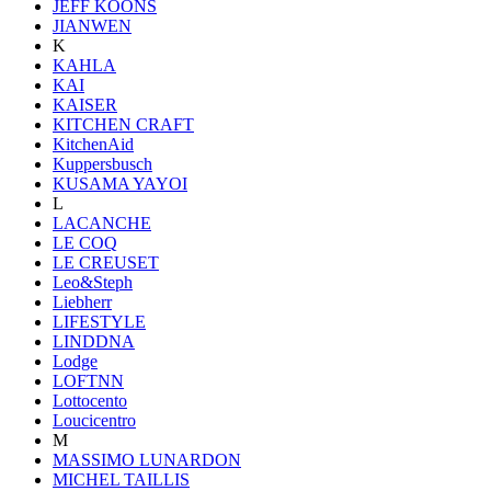
JEFF KOONS
JIANWEN
K
KAHLA
KAI
KAISER
KITCHEN CRAFT
KitchenAid
Kuppersbusch
KUSAMA YAYOI
L
LACANCHE
LE COQ
LE CREUSET
Leo&Steph
Liebherr
LIFESTYLE
LINDDNA
Lodge
LOFTNN
Lottocento
Loucicentro
M
MASSIMO LUNARDON
MICHEL TAILLIS