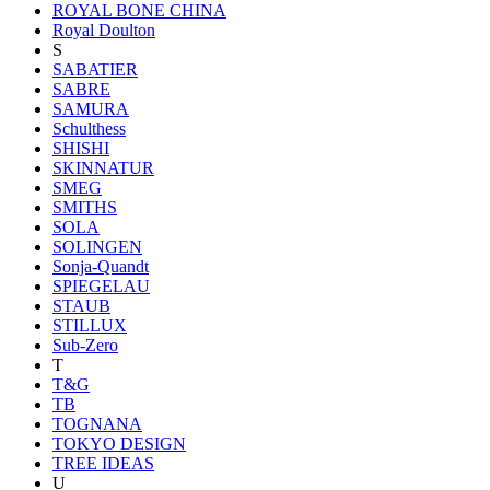
ROYAL BONE CHINA
Royal Doulton
S
SABATIER
SABRE
SAMURA
Schulthess
SHISHI
SKINNATUR
SMEG
SMITHS
SOLA
SOLINGEN
Sonja-Quandt
SPIEGELAU
STAUB
STILLUX
Sub-Zero
T
T&G
TB
TOGNANA
TOKYO DESIGN
TREE IDEAS
U