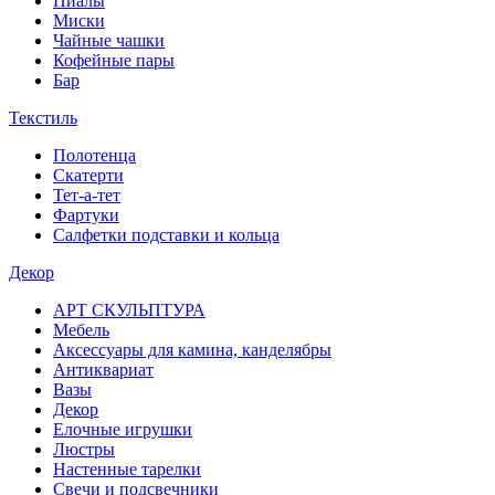
Пиалы
Миски
Чайные чашки
Кофейные пары
Бар
Текстиль
Полотенца
Скатерти
Тет-а-тет
Фартуки
Салфетки подставки и кольца
Декор
АРТ СКУЛЬПТУРА
Мебель
Аксессуары для камина, канделябры
Антиквариат
Вазы
Декор
Елочные игрушки
Люстры
Настенные тарелки
Свечи и подсвечники