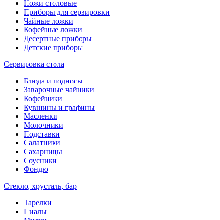
Ножи столовые
Приборы для сервировки
Чайные ложки
Кофейные ложки
Десертные приборы
Детские приборы
Сервировка стола
Блюда и подносы
Заварочные чайники
Кофейники
Кувшины и графины
Масленки
Молочники
Подставки
Салатники
Сахарницы
Соусники
Фондю
Стекло, хрусталь, бар
Тарелки
Пиалы