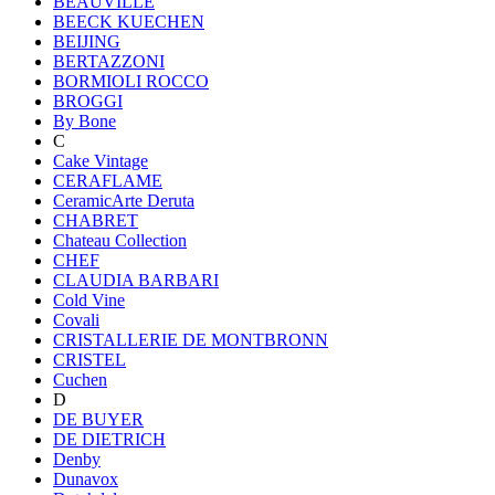
BEAUVILLE
BEECK KUECHEN
BEIJING
BERTAZZONI
BORMIOLI ROCCO
BROGGI
By Bone
C
Cake Vintage
CERAFLAME
CeramicArte Deruta
CHABRET
Chateau Collection
CHEF
CLAUDIA BARBARI
Cold Vine
Covali
CRISTALLERIE DE MONTBRONN
CRISTEL
Cuchen
D
DE BUYER
DE DIETRICH
Denby
Dunavox