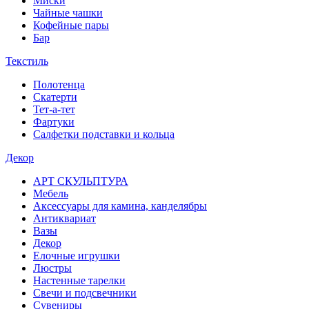
Миски
Чайные чашки
Кофейные пары
Бар
Текстиль
Полотенца
Скатерти
Тет-а-тет
Фартуки
Салфетки подставки и кольца
Декор
АРТ СКУЛЬПТУРА
Мебель
Аксессуары для камина, канделябры
Антиквариат
Вазы
Декор
Елочные игрушки
Люстры
Настенные тарелки
Свечи и подсвечники
Сувениры