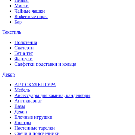
Пиалы
Миски
Чайные чашки
Кофейные пары
Бар
Текстиль
Полотенца
Скатерти
Тет-а-тет
Фартуки
Салфетки подставки и кольца
Декор
АРТ СКУЛЬПТУРА
Мебель
Аксессуары для камина, канделябры
Антиквариат
Вазы
Декор
Елочные игрушки
Люстры
Настенные тарелки
Свечи и подсвечники