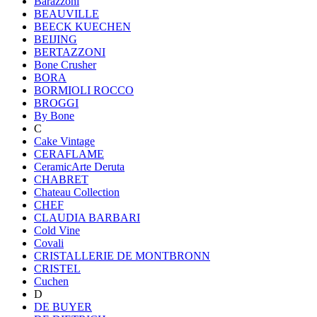
Barazzoni
BEAUVILLE
BEECK KUECHEN
BEIJING
BERTAZZONI
Bone Crusher
BORA
BORMIOLI ROCCO
BROGGI
By Bone
C
Cake Vintage
CERAFLAME
CeramicArte Deruta
CHABRET
Chateau Collection
CHEF
CLAUDIA BARBARI
Cold Vine
Covali
CRISTALLERIE DE MONTBRONN
CRISTEL
Cuchen
D
DE BUYER