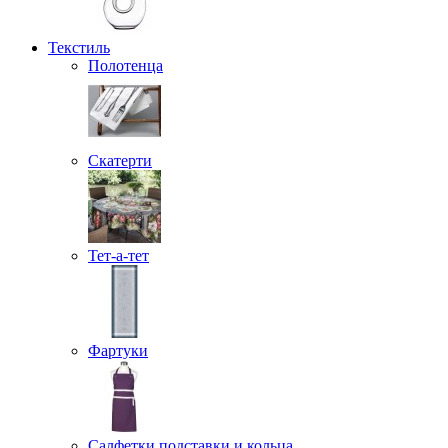
Текстиль
Полотенца
Скатерти
Тет-а-тет
Фартуки
Салфетки подставки и кольца