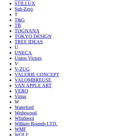
STILLUX
Sub-Zero
T
T&G
TB
TOGNANA
TOKYO DESIGN
TREE IDEAS
U
UNECA
Union Victors
V
V-ZUG
VALERIE CONCEPT
VALOMBREUSE
VAN APPLE ART
VERO
Virtus
W
Waterford
Wedgwood
Whirlpool
William Bounds LTD.
WMF
WOLF