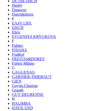
DE DIETRICH
Denby
Dunavox
Dutchdeluxes
E
EASY LIFE
EISCH
Elica
EVGENIYA KRYUKOVA
F
Falmec
FHIABA
Fradkof
FREITAS&DORES
Fulgor Milano
G
GAGGENAU
GARNIER-THIEBAUT
GIEN
Goyon-Chazeau
Graude
GUY DEGRENNE
H
HALIMBA
HAVILAND