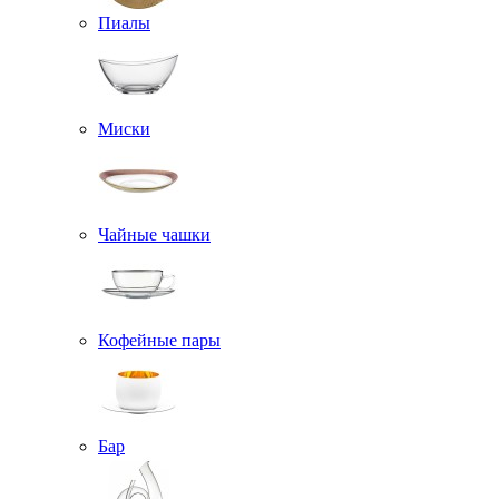
Пиалы
Миски
Чайные чашки
Кофейные пары
Бар