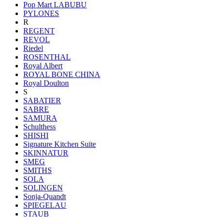
Pop Mart LABUBU
PYLONES
R
REGENT
REVOL
Riedel
ROSENTHAL
Royal Albert
ROYAL BONE CHINA
Royal Doulton
S
SABATIER
SABRE
SAMURA
Schulthess
SHISHI
Signature Kitchen Suite
SKINNATUR
SMEG
SMITHS
SOLA
SOLINGEN
Sonja-Quandt
SPIEGELAU
STAUB