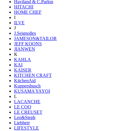
Haviland & C.Parlon
HITACHI
HOME CHEF
I
ILVE
J
J.Seignolles
JAMESON&TAILOR
JEFF KOONS
JIANWEN
K
KAHLA
KAI
KAISER
KITCHEN CRAFT
KitchenAid
Kuppersbusch
KUSAMA YAYOI
L
LACANCHE
LE COQ
LE CREUSET
Leo&Steph
Liebherr
LIFESTYLE