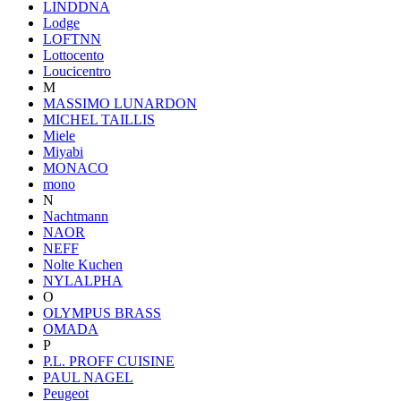
LINDDNA
Lodge
LOFTNN
Lottocento
Loucicentro
M
MASSIMO LUNARDON
MICHEL TAILLIS
Miele
Miyabi
MONACO
mono
N
Nachtmann
NAOR
NEFF
Nolte Kuchen
NYLALPHA
O
OLYMPUS BRASS
OMADA
P
P.L. PROFF CUISINE
PAUL NAGEL
Peugeot