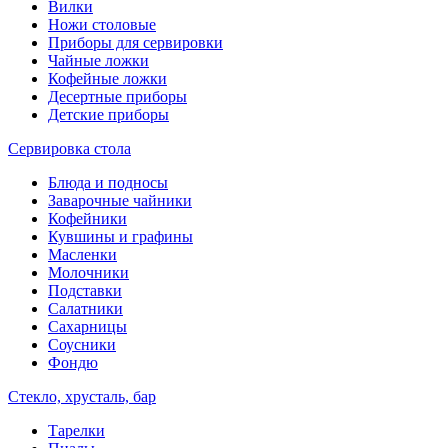
Вилки
Ножи столовые
Приборы для сервировки
Чайные ложки
Кофейные ложки
Десертные приборы
Детские приборы
Сервировка стола
Блюда и подносы
Заварочные чайники
Кофейники
Кувшины и графины
Масленки
Молочники
Подставки
Салатники
Сахарницы
Соусники
Фондю
Стекло, хрусталь, бар
Тарелки