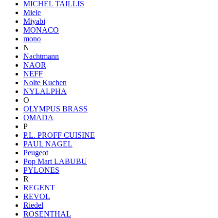
MICHEL TAILLIS
Miele
Miyabi
MONACO
mono
N
Nachtmann
NAOR
NEFF
Nolte Kuchen
NYLALPHA
O
OLYMPUS BRASS
OMADA
P
P.L. PROFF CUISINE
PAUL NAGEL
Peugeot
Pop Mart LABUBU
PYLONES
R
REGENT
REVOL
Riedel
ROSENTHAL