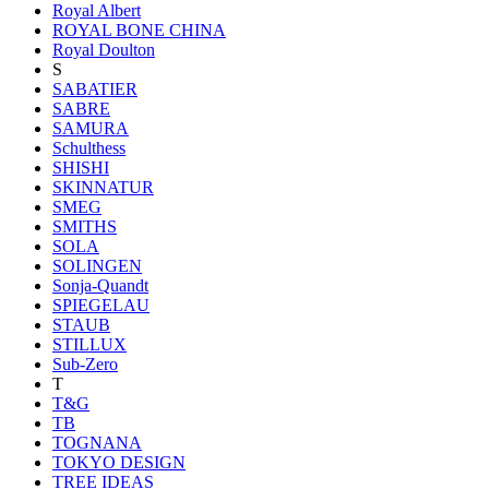
Royal Albert
ROYAL BONE CHINA
Royal Doulton
S
SABATIER
SABRE
SAMURA
Schulthess
SHISHI
SKINNATUR
SMEG
SMITHS
SOLA
SOLINGEN
Sonja-Quandt
SPIEGELAU
STAUB
STILLUX
Sub-Zero
T
T&G
TB
TOGNANA
TOKYO DESIGN
TREE IDEAS