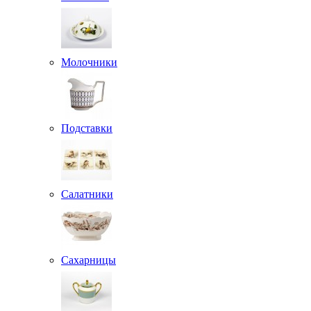
Молочники
Подставки
Салатники
Сахарницы