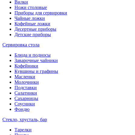
Вилки
Ножи столовые
Приборы для сервировки
Чайные ложки
Кофейные ложки
Десертные приборы
Детские приборы
Сервировка стола
Блюда и подносы
Заварочные чайники
Кофейники
Кувшины и графины
Масленки
Молочники
Подставки
Салатники
Сахарницы
Соусники
Фондю
Стекло, хрусталь, бар
Тарелки