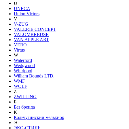
U
UNECA
Union Victors
V
V-ZUG
VALERIE CONCEPT
VALOMBREUSE
VAN APPLE ART
VERO
Virtus
W
Waterford
Wedgwood
Whirlpool
William Bounds LTD.
WMF
WOLF
Z
ZWILLING
Б
Без бренда
К
Кольчугинский мельхиор
Э
ЭКО-СТИЛЬ