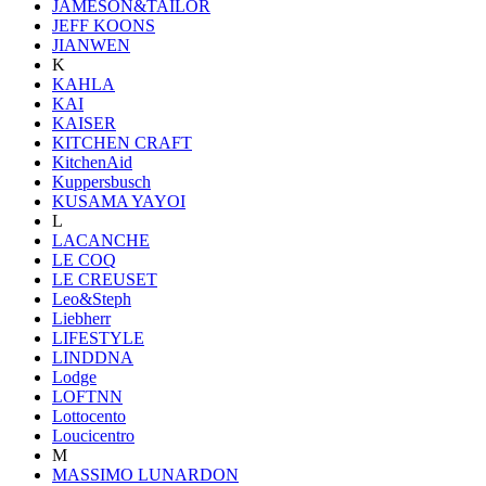
JAMESON&TAILOR
JEFF KOONS
JIANWEN
K
KAHLA
KAI
KAISER
KITCHEN CRAFT
KitchenAid
Kuppersbusch
KUSAMA YAYOI
L
LACANCHE
LE COQ
LE CREUSET
Leo&Steph
Liebherr
LIFESTYLE
LINDDNA
Lodge
LOFTNN
Lottocento
Loucicentro
M
MASSIMO LUNARDON