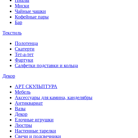
Пиалы
Миски
Чайные чашки
Кофейные пары
Бар
Текстиль
Полотенца
Скатерти
Тет-а-тет
Фартуки
Салфетки подставки и кольца
Декор
АРТ СКУЛЬПТУРА
Мебель
Аксессуары для камина, канделябры
Антиквариат
Вазы
Декор
Елочные игрушки
Люстры
Настенные тарелки
Свечи и подсвечники