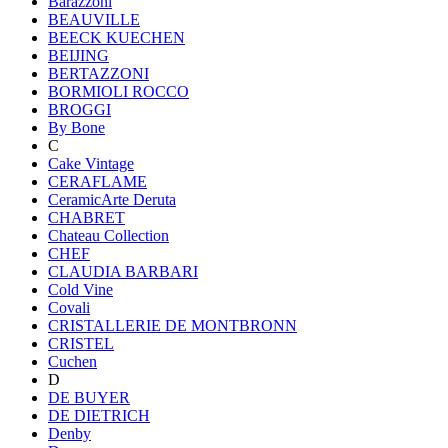
Barazzoni
BEAUVILLE
BEECK KUECHEN
BEIJING
BERTAZZONI
BORMIOLI ROCCO
BROGGI
By Bone
C
Cake Vintage
CERAFLAME
CeramicArte Deruta
CHABRET
Chateau Collection
CHEF
CLAUDIA BARBARI
Cold Vine
Covali
CRISTALLERIE DE MONTBRONN
CRISTEL
Cuchen
D
DE BUYER
DE DIETRICH
Denby