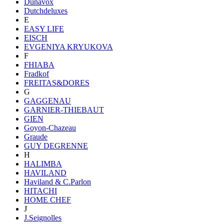
Dunavox
Dutchdeluxes
E
EASY LIFE
EISCH
EVGENIYA KRYUKOVA
F
FHIABA
Fradkof
FREITAS&DORES
G
GAGGENAU
GARNIER-THIEBAUT
GIEN
Goyon-Chazeau
Graude
GUY DEGRENNE
H
HALIMBA
HAVILAND
Haviland & C.Parlon
HITACHI
HOME CHEF
J
J.Seignolles