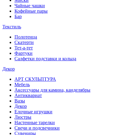
Миски
Чайные чашки
Кофейные пары
Бар
Текстиль
Полотенца
Скатерти
Тет-а-тет
Фартуки
Салфетки подставки и кольца
Декор
АРТ СКУЛЬПТУРА
Мебель
Аксессуары для камина, канделябры
Антиквариат
Вазы
Декор
Елочные игрушки
Люстры
Настенные тарелки
Свечи и подсвечники
Сувениры