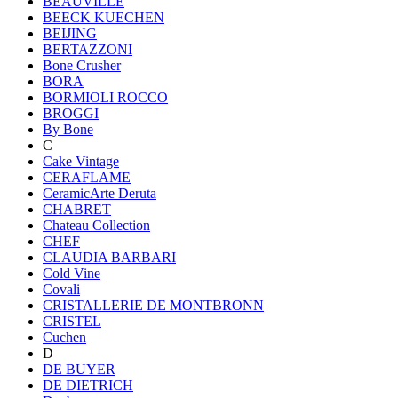
BEAUVILLE
BEECK KUECHEN
BEIJING
BERTAZZONI
Bone Crusher
BORA
BORMIOLI ROCCO
BROGGI
By Bone
C
Cake Vintage
CERAFLAME
CeramicArte Deruta
CHABRET
Chateau Collection
CHEF
CLAUDIA BARBARI
Cold Vine
Covali
CRISTALLERIE DE MONTBRONN
CRISTEL
Cuchen
D
DE BUYER
DE DIETRICH