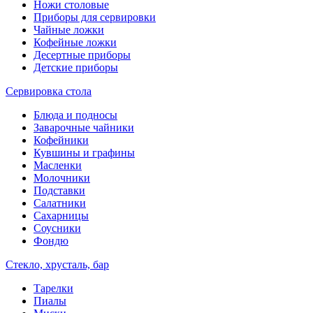
Ножи столовые
Приборы для сервировки
Чайные ложки
Кофейные ложки
Десертные приборы
Детские приборы
Сервировка стола
Блюда и подносы
Заварочные чайники
Кофейники
Кувшины и графины
Масленки
Молочники
Подставки
Салатники
Сахарницы
Соусники
Фондю
Стекло, хрусталь, бар
Тарелки
Пиалы