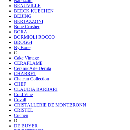
Barazzoni
BEAUVILLE
BEECK KUECHEN
BEIJING
BERTAZZONI
Bone Crusher
BORA
BORMIOLI ROCCO
BROGGI
By Bone
C
Cake Vintage
CERAFLAME
CeramicArte Deruta
CHABRET
Chateau Collection
CHEF
CLAUDIA BARBARI
Cold Vine
Covali
CRISTALLERIE DE MONTBRONN
CRISTEL
Cuchen
D
DE BUYER