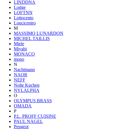
LINDDNA
Lodge
LOFTNN
Lottocento
Loucicentro
M
MASSIMO LUNARDON
MICHEL TAILLIS
Miele
Miyabi
MONACO
mono
N
Nachtmann
NAOR
NEFF
Nolte Kuchen
NYLALPHA
O
OLYMPUS BRASS
OMADA
P
P.L. PROFF CUISINE
PAUL NAGEL
Peugeot