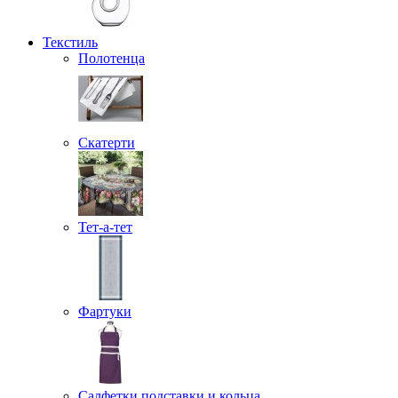
Текстиль
Полотенца
Скатерти
Тет-а-тет
Фартуки
Салфетки подставки и кольца