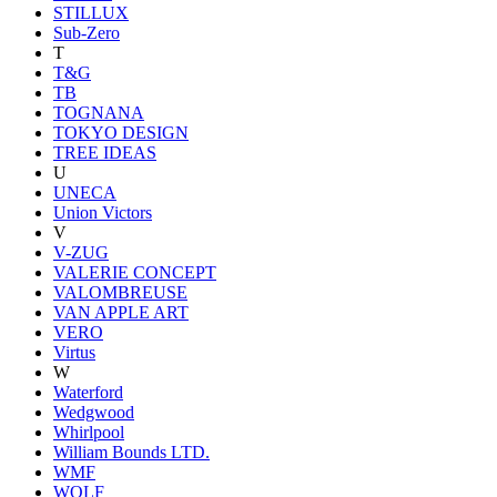
STILLUX
Sub-Zero
T
T&G
TB
TOGNANA
TOKYO DESIGN
TREE IDEAS
U
UNECA
Union Victors
V
V-ZUG
VALERIE CONCEPT
VALOMBREUSE
VAN APPLE ART
VERO
Virtus
W
Waterford
Wedgwood
Whirlpool
William Bounds LTD.
WMF
WOLF