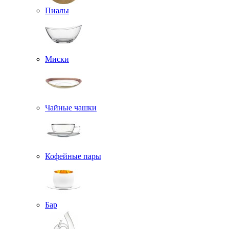
Пиалы
Миски
Чайные чашки
Кофейные пары
Бар