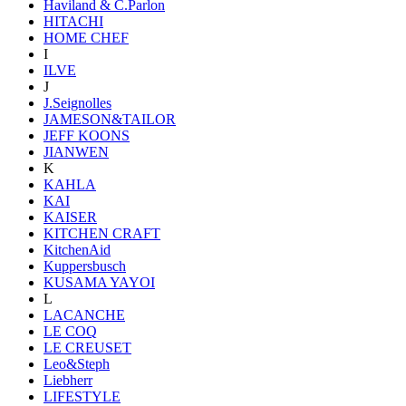
Haviland & C.Parlon
HITACHI
HOME CHEF
I
ILVE
J
J.Seignolles
JAMESON&TAILOR
JEFF KOONS
JIANWEN
K
KAHLA
KAI
KAISER
KITCHEN CRAFT
KitchenAid
Kuppersbusch
KUSAMA YAYOI
L
LACANCHE
LE COQ
LE CREUSET
Leo&Steph
Liebherr
LIFESTYLE