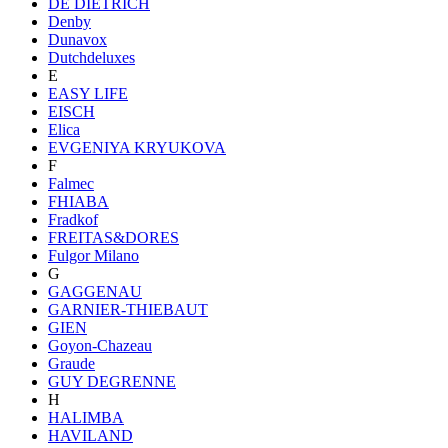
DE DIETRICH
Denby
Dunavox
Dutchdeluxes
E
EASY LIFE
EISCH
Elica
EVGENIYA KRYUKOVA
F
Falmec
FHIABA
Fradkof
FREITAS&DORES
Fulgor Milano
G
GAGGENAU
GARNIER-THIEBAUT
GIEN
Goyon-Chazeau
Graude
GUY DEGRENNE
H
HALIMBA
HAVILAND