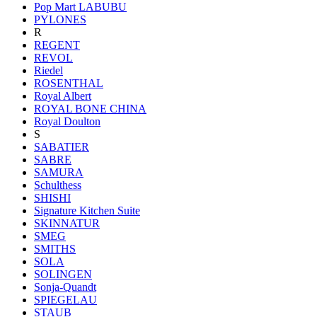
Pop Mart LABUBU
PYLONES
R
REGENT
REVOL
Riedel
ROSENTHAL
Royal Albert
ROYAL BONE CHINA
Royal Doulton
S
SABATIER
SABRE
SAMURA
Schulthess
SHISHI
Signature Kitchen Suite
SKINNATUR
SMEG
SMITHS
SOLA
SOLINGEN
Sonja-Quandt
SPIEGELAU
STAUB