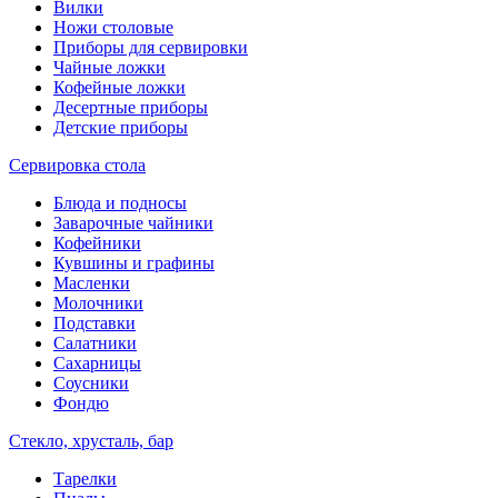
Вилки
Ножи столовые
Приборы для сервировки
Чайные ложки
Кофейные ложки
Десертные приборы
Детские приборы
Сервировка стола
Блюда и подносы
Заварочные чайники
Кофейники
Кувшины и графины
Масленки
Молочники
Подставки
Салатники
Сахарницы
Соусники
Фондю
Стекло, хрусталь, бар
Тарелки