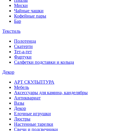
Пиалы
Миски
Чайные чашки
Кофейные пары
Бар
Текстиль
Полотенца
Скатерти
Тет-а-тет
Фартуки
Салфетки подставки и кольца
Декор
АРТ СКУЛЬПТУРА
Мебель
Аксессуары для камина, канделябры
Антиквариат
Вазы
Декор
Елочные игрушки
Люстры
Настенные тарелки
Свечи и подсвечники