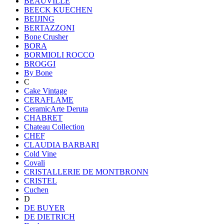
BEAUVILLE
BEECK KUECHEN
BEIJING
BERTAZZONI
Bone Crusher
BORA
BORMIOLI ROCCO
BROGGI
By Bone
C
Cake Vintage
CERAFLAME
CeramicArte Deruta
CHABRET
Chateau Collection
CHEF
CLAUDIA BARBARI
Cold Vine
Covali
CRISTALLERIE DE MONTBRONN
CRISTEL
Cuchen
D
DE BUYER
DE DIETRICH