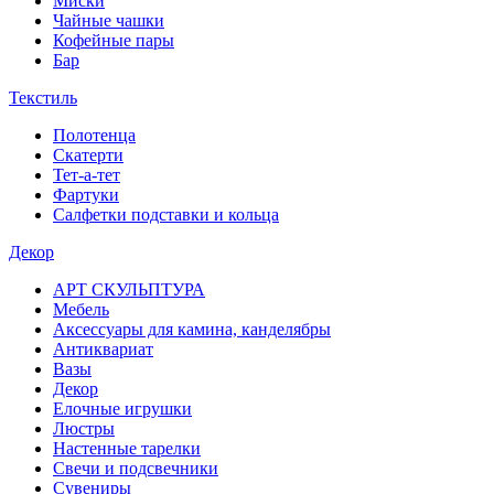
Миски
Чайные чашки
Кофейные пары
Бар
Текстиль
Полотенца
Скатерти
Тет-а-тет
Фартуки
Салфетки подставки и кольца
Декор
АРТ СКУЛЬПТУРА
Мебель
Аксессуары для камина, канделябры
Антиквариат
Вазы
Декор
Елочные игрушки
Люстры
Настенные тарелки
Свечи и подсвечники
Сувениры