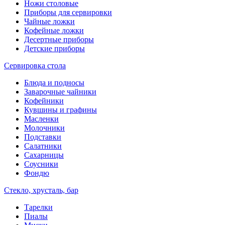
Ножи столовые
Приборы для сервировки
Чайные ложки
Кофейные ложки
Десертные приборы
Детские приборы
Сервировка стола
Блюда и подносы
Заварочные чайники
Кофейники
Кувшины и графины
Масленки
Молочники
Подставки
Салатники
Сахарницы
Соусники
Фондю
Стекло, хрусталь, бар
Тарелки
Пиалы