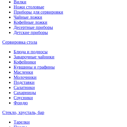
Вилки
Ножи столовые
Приборы для сервировки
Чайные ложки
Кофейные ложки
Десертные приборы
Детские приборы
Сервировка стола
Блюда и подносы
Заварочные чайники
Кофейники
Кувшины и графины
Масленки
Молочники
Подставки
Салатники
Сахарницы
Соусники
Фондю
Стекло, хрусталь, бар
Тарелки