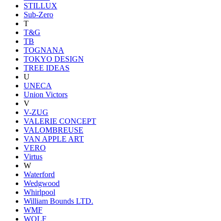
STILLUX
Sub-Zero
T
T&G
TB
TOGNANA
TOKYO DESIGN
TREE IDEAS
U
UNECA
Union Victors
V
V-ZUG
VALERIE CONCEPT
VALOMBREUSE
VAN APPLE ART
VERO
Virtus
W
Waterford
Wedgwood
Whirlpool
William Bounds LTD.
WMF
WOLF