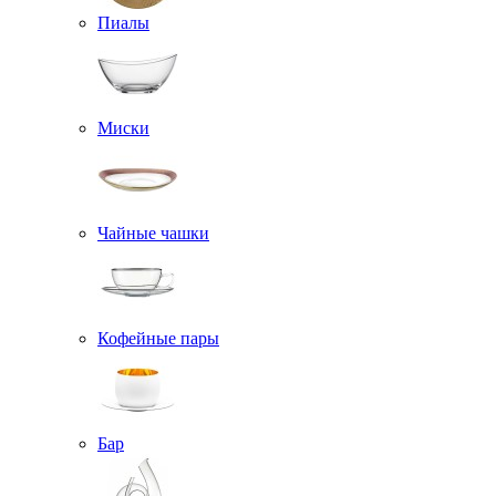
Пиалы
Миски
Чайные чашки
Кофейные пары
Бар