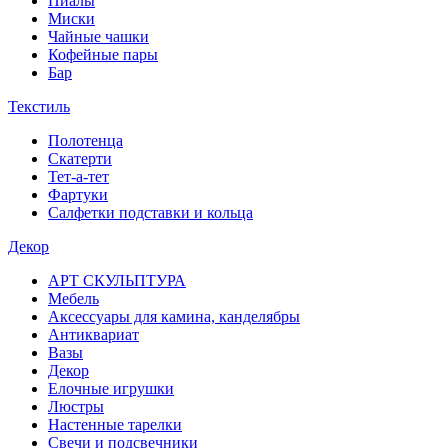
Пиалы
Миски
Чайные чашки
Кофейные пары
Бар
Текстиль
Полотенца
Скатерти
Тет-а-тет
Фартуки
Салфетки подставки и кольца
Декор
АРТ СКУЛЬПТУРА
Мебель
Аксессуары для камина, канделябры
Антиквариат
Вазы
Декор
Елочные игрушки
Люстры
Настенные тарелки
Свечи и подсвечники