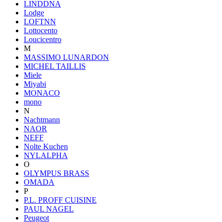
LINDDNA
Lodge
LOFTNN
Lottocento
Loucicentro
M
MASSIMO LUNARDON
MICHEL TAILLIS
Miele
Miyabi
MONACO
mono
N
Nachtmann
NAOR
NEFF
Nolte Kuchen
NYLALPHA
O
OLYMPUS BRASS
OMADA
P
P.L. PROFF CUISINE
PAUL NAGEL
Peugeot