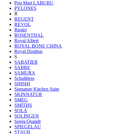
Pop Mart LABUBU
PYLONES
R
REGENT
REVOL
Riedel
ROSENTHAL
Royal Albert
ROYAL BONE CHINA
Royal Doulton
S
SABATIER
SABRE
SAMURA
Schulthess
SHISHI
Signature Kitchen Suite
SKINNATUR
SMEG
SMITHS
SOLA
SOLINGEN
Sonja-Quandt
SPIEGELAU
STAUB