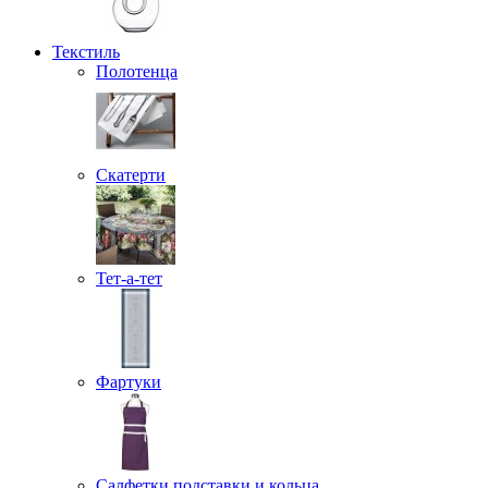
Текстиль
Полотенца
Скатерти
Тет-а-тет
Фартуки
Салфетки подставки и кольца