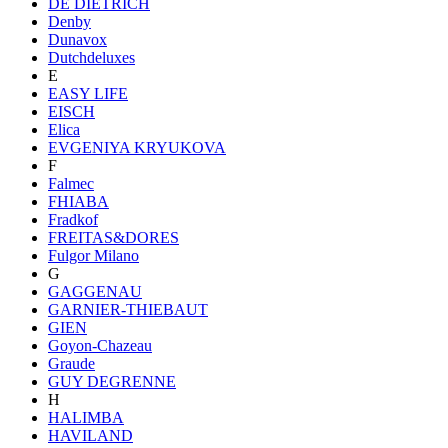
DE DIETRICH
Denby
Dunavox
Dutchdeluxes
E
EASY LIFE
EISCH
Elica
EVGENIYA KRYUKOVA
F
Falmec
FHIABA
Fradkof
FREITAS&DORES
Fulgor Milano
G
GAGGENAU
GARNIER-THIEBAUT
GIEN
Goyon-Chazeau
Graude
GUY DEGRENNE
H
HALIMBA
HAVILAND