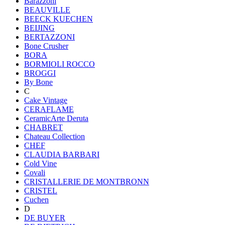
Barazzoni
BEAUVILLE
BEECK KUECHEN
BEIJING
BERTAZZONI
Bone Crusher
BORA
BORMIOLI ROCCO
BROGGI
By Bone
C
Cake Vintage
CERAFLAME
CeramicArte Deruta
CHABRET
Chateau Collection
CHEF
CLAUDIA BARBARI
Cold Vine
Covali
CRISTALLERIE DE MONTBRONN
CRISTEL
Cuchen
D
DE BUYER