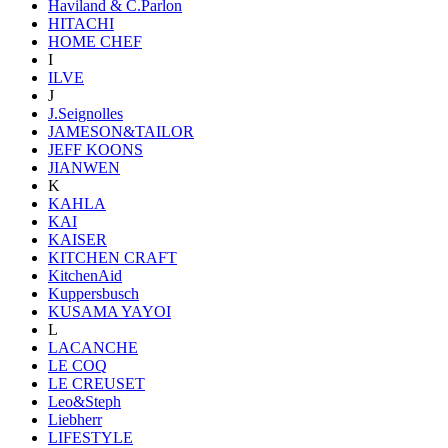
Haviland & C.Parlon
HITACHI
HOME CHEF
I
ILVE
J
J.Seignolles
JAMESON&TAILOR
JEFF KOONS
JIANWEN
K
KAHLA
KAI
KAISER
KITCHEN CRAFT
KitchenAid
Kuppersbusch
KUSAMA YAYOI
L
LACANCHE
LE COQ
LE CREUSET
Leo&Steph
Liebherr
LIFESTYLE