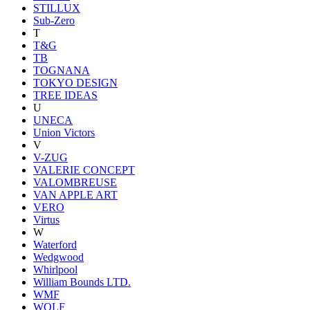
STILLUX
Sub-Zero
T
T&G
TB
TOGNANA
TOKYO DESIGN
TREE IDEAS
U
UNECA
Union Victors
V
V-ZUG
VALERIE CONCEPT
VALOMBREUSE
VAN APPLE ART
VERO
Virtus
W
Waterford
Wedgwood
Whirlpool
William Bounds LTD.
WMF
WOLF