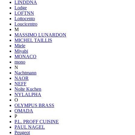
LINDDNA
Lodge
LOFTNN
Lottocento
Loucicentro
M
MASSIMO LUNARDON
MICHEL TAILLIS
Miele
Miyabi
MONACO
mono
N
Nachtmann
NAOR
NEFF
Nolte Kuchen
NYLALPHA
O
OLYMPUS BRASS
OMADA
P
P.L. PROFF CUISINE
PAUL NAGEL
Peugeot