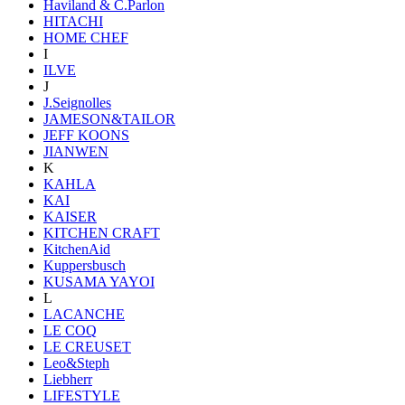
Haviland & C.Parlon
HITACHI
HOME CHEF
I
ILVE
J
J.Seignolles
JAMESON&TAILOR
JEFF KOONS
JIANWEN
K
KAHLA
KAI
KAISER
KITCHEN CRAFT
KitchenAid
Kuppersbusch
KUSAMA YAYOI
L
LACANCHE
LE COQ
LE CREUSET
Leo&Steph
Liebherr
LIFESTYLE