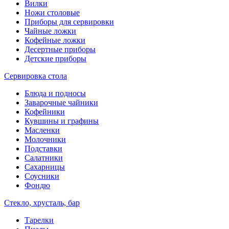
Вилки
Ножи столовые
Приборы для сервировки
Чайные ложки
Кофейные ложки
Десертные приборы
Детские приборы
Сервировка стола
Блюда и подносы
Заварочные чайники
Кофейники
Кувшины и графины
Масленки
Молочники
Подставки
Салатники
Сахарницы
Соусники
Фондю
Стекло, хрусталь, бар
Тарелки