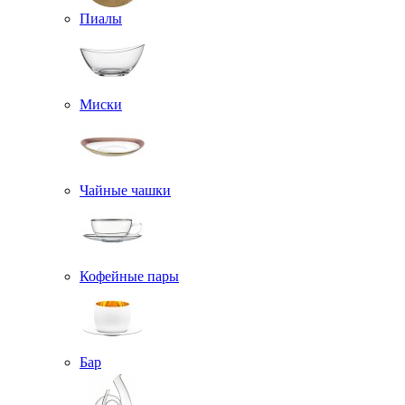
Пиалы
Миски
Чайные чашки
Кофейные пары
Бар