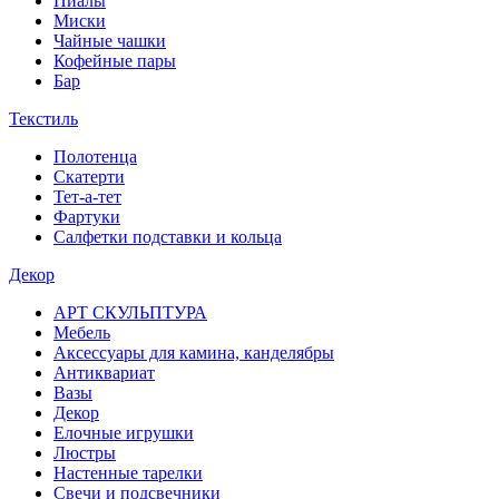
Пиалы
Миски
Чайные чашки
Кофейные пары
Бар
Текстиль
Полотенца
Скатерти
Тет-а-тет
Фартуки
Салфетки подставки и кольца
Декор
АРТ СКУЛЬПТУРА
Мебель
Аксессуары для камина, канделябры
Антиквариат
Вазы
Декор
Елочные игрушки
Люстры
Настенные тарелки
Свечи и подсвечники