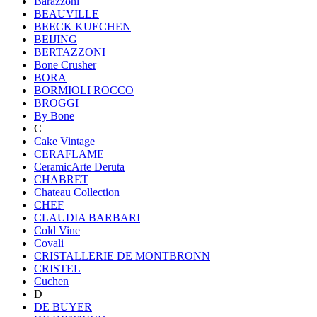
Barazzoni
BEAUVILLE
BEECK KUECHEN
BEIJING
BERTAZZONI
Bone Crusher
BORA
BORMIOLI ROCCO
BROGGI
By Bone
C
Cake Vintage
CERAFLAME
CeramicArte Deruta
CHABRET
Chateau Collection
CHEF
CLAUDIA BARBARI
Cold Vine
Covali
CRISTALLERIE DE MONTBRONN
CRISTEL
Cuchen
D
DE BUYER