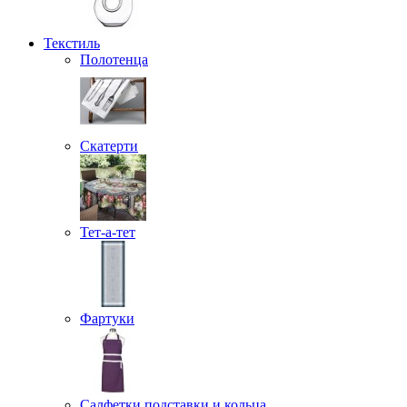
Текстиль
Полотенца
Скатерти
Тет-а-тет
Фартуки
Салфетки подставки и кольца