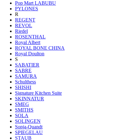
Pop Mart LABUBU
PYLONES
R
REGENT
REVOL
Riedel
ROSENTHAL
Royal Albert
ROYAL BONE CHINA
Royal Doulton
S
SABATIER
SABRE
SAMURA
Schulthess
SHISHI
Signature Kitchen Suite
SKINNATUR
SMEG
SMITHS
SOLA
SOLINGEN
Sonja-Quandt
SPIEGELAU
STAUB