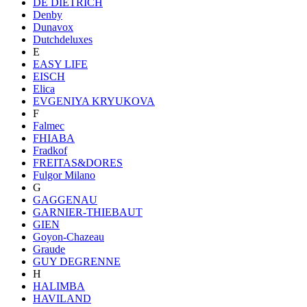
DE DIETRICH
Denby
Dunavox
Dutchdeluxes
E
EASY LIFE
EISCH
Elica
EVGENIYA KRYUKOVA
F
Falmec
FHIABA
Fradkof
FREITAS&DORES
Fulgor Milano
G
GAGGENAU
GARNIER-THIEBAUT
GIEN
Goyon-Chazeau
Graude
GUY DEGRENNE
H
HALIMBA
HAVILAND