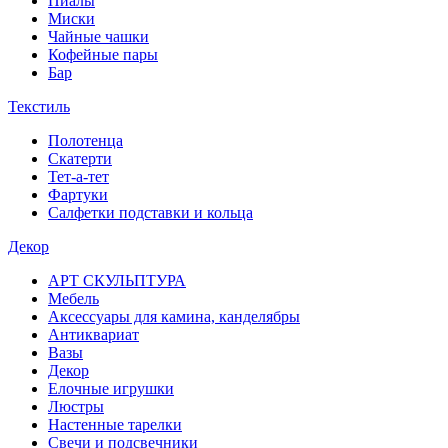
Пиалы
Миски
Чайные чашки
Кофейные пары
Бар
Текстиль
Полотенца
Скатерти
Тет-а-тет
Фартуки
Салфетки подставки и кольца
Декор
АРТ СКУЛЬПТУРА
Мебель
Аксессуары для камина, канделябры
Антиквариат
Вазы
Декор
Елочные игрушки
Люстры
Настенные тарелки
Свечи и подсвечники