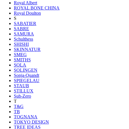
Royal Albert
ROYAL BONE CHINA
Royal Doulton
S
SABATIER
SABRE
SAMURA
Schulthess
SHISHI
SKINNATUR
SMEG
SMITHS
SOLA
SOLINGEN
Sonja-Quandt
SPIEGELAU
STAUB
STILLUX
Sub-Zero
T
T&G
TB
TOGNANA
TOKYO DESIGN
TREE IDEAS