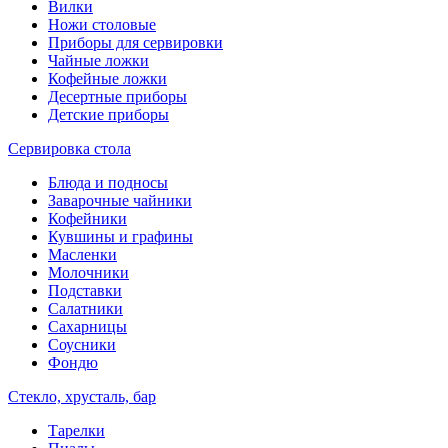
Вилки
Ножи столовые
Приборы для сервировки
Чайные ложки
Кофейные ложки
Десертные приборы
Детские приборы
Сервировка стола
Блюда и подносы
Заварочные чайники
Кофейники
Кувшины и графины
Масленки
Молочники
Подставки
Салатники
Сахарницы
Соусники
Фондю
Стекло, хрусталь, бар
Тарелки