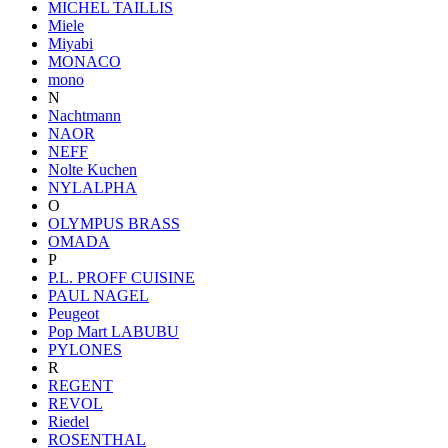
MICHEL TAILLIS
Miele
Miyabi
MONACO
mono
N
Nachtmann
NAOR
NEFF
Nolte Kuchen
NYLALPHA
O
OLYMPUS BRASS
OMADA
P
P.L. PROFF CUISINE
PAUL NAGEL
Peugeot
Pop Mart LABUBU
PYLONES
R
REGENT
REVOL
Riedel
ROSENTHAL