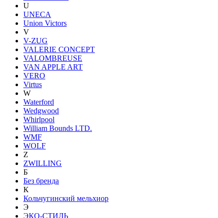
U
UNECA
Union Victors
V
V-ZUG
VALERIE CONCEPT
VALOMBREUSE
VAN APPLE ART
VERO
Virtus
W
Waterford
Wedgwood
Whirlpool
William Bounds LTD.
WMF
WOLF
Z
ZWILLING
Б
Без бренда
К
Кольчугинский мельхиор
Э
ЭКО-СТИЛЬ