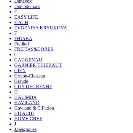
Dunavox
Dutchdeluxes
E
EASY LIFE
EISCH
EVGENIYA KRYUKOVA
F
FHIABA
Fradkof
FREITAS&DORES
G
GAGGENAU
GARNIER-THIEBAUT
GIEN
Goyon-Chazeau
Graude
GUY DEGRENNE
H
HALIMBA
HAVILAND
Haviland & C.Parlon
HITACHI
HOME CHEF
J
J.Seignolles