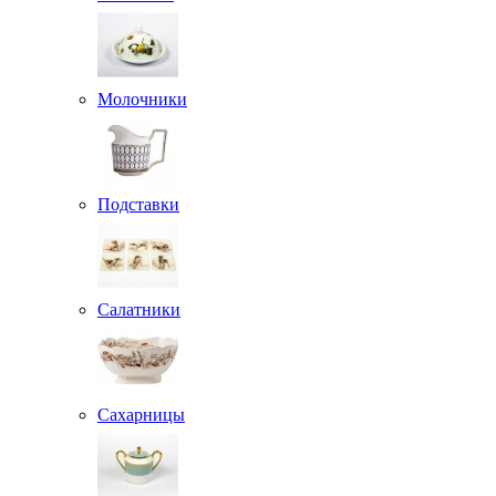
Молочники
Подставки
Салатники
Сахарницы