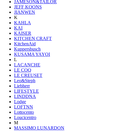
JAMESON&TAILOR
JEFF KOONS
JIANWEN
K
KAHLA
KAI
KAISER
KITCHEN CRAFT
KitchenAid
Kuppersbusch
KUSAMA YAYOI
L
LACANCHE
LE COQ
LE CREUSET
Leo&Steph
Liebherr
LIFESTYLE
LINDDNA
Lodge
LOFTNN
Lottocento
Loucicentro
M
MASSIMO LUNARDON