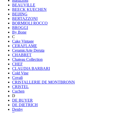
Barazzoni
BEAUVILLE
BEECK KUECHEN
BEIJING
BERTAZZONI
BORMIOLI ROCCO
BROGGI
By Bone
C
Cake Vintage
CERAFLAME
CeramicArte Deruta
CHABRET
Chateau Collection
CHEF
CLAUDIA BARBARI
Cold Vine
Covali
CRISTALLERIE DE MONTBRONN
CRISTEL
Cuchen
D
DE BUYER
DE DIETRICH
Denby