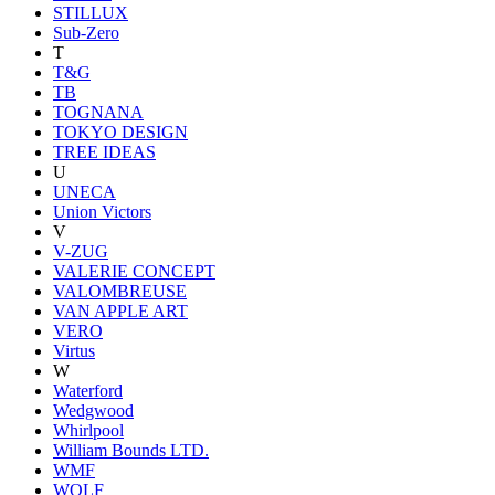
STILLUX
Sub-Zero
T
T&G
TB
TOGNANA
TOKYO DESIGN
TREE IDEAS
U
UNECA
Union Victors
V
V-ZUG
VALERIE CONCEPT
VALOMBREUSE
VAN APPLE ART
VERO
Virtus
W
Waterford
Wedgwood
Whirlpool
William Bounds LTD.
WMF
WOLF