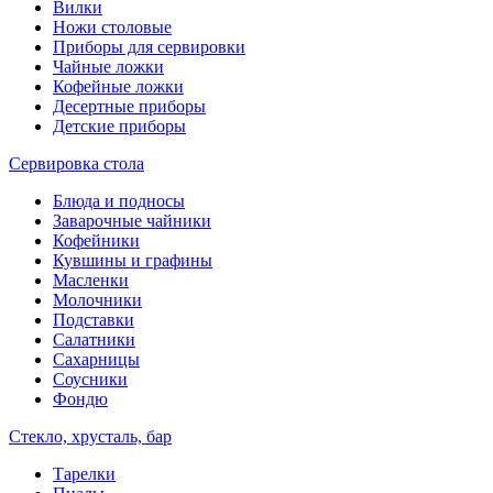
Вилки
Ножи столовые
Приборы для сервировки
Чайные ложки
Кофейные ложки
Десертные приборы
Детские приборы
Сервировка стола
Блюда и подносы
Заварочные чайники
Кофейники
Кувшины и графины
Масленки
Молочники
Подставки
Салатники
Сахарницы
Соусники
Фондю
Стекло, хрусталь, бар
Тарелки