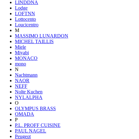
LINDDNA
Lodge
LOFTNN
Lottocento
Loucicentro
M
MASSIMO LUNARDON
MICHEL TAILLIS
Miele
Miyabi
MONACO
mono
N
Nachtmann
NAOR
NEFF
Nolte Kuchen
NYLALPHA
O
OLYMPUS BRASS
OMADA
P
P.L. PROFF CUISINE
PAUL NAGEL
Peugeot