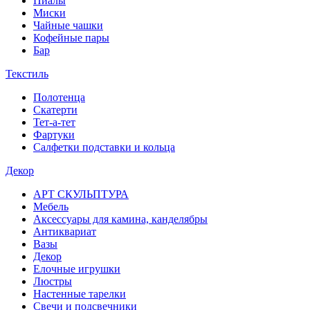
Пиалы
Миски
Чайные чашки
Кофейные пары
Бар
Текстиль
Полотенца
Скатерти
Тет-а-тет
Фартуки
Салфетки подставки и кольца
Декор
АРТ СКУЛЬПТУРА
Мебель
Аксессуары для камина, канделябры
Антиквариат
Вазы
Декор
Елочные игрушки
Люстры
Настенные тарелки
Свечи и подсвечники