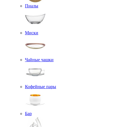
Пиалы
Миски
Чайные чашки
Кофейные пары
Бар