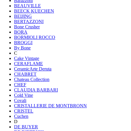
Barazzoni
BEAUVILLE
BEECK KUECHEN
BEIJING
BERTAZZONI
Bone Crusher
BORA
BORMIOLI ROCCO
BROGGI
By Bone
C
Cake Vintage
CERAFLAME
CeramicArte Deruta
CHABRET
Chateau Collection
CHEF
CLAUDIA BARBARI
Cold Vine
Covali
CRISTALLERIE DE MONTBRONN
CRISTEL
Cuchen
D
DE BUYER