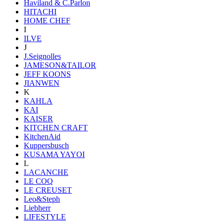
Haviland & C.Parlon
HITACHI
HOME CHEF
I
ILVE
J
J.Seignolles
JAMESON&TAILOR
JEFF KOONS
JIANWEN
K
KAHLA
KAI
KAISER
KITCHEN CRAFT
KitchenAid
Kuppersbusch
KUSAMA YAYOI
L
LACANCHE
LE COQ
LE CREUSET
Leo&Steph
Liebherr
LIFESTYLE