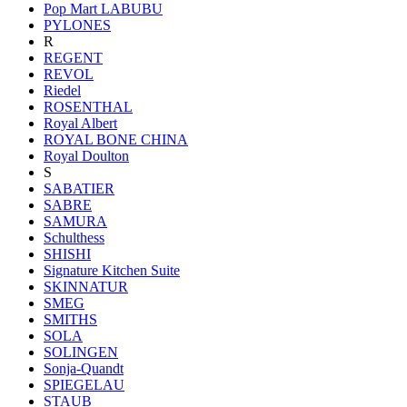
Pop Mart LABUBU
PYLONES
R
REGENT
REVOL
Riedel
ROSENTHAL
Royal Albert
ROYAL BONE CHINA
Royal Doulton
S
SABATIER
SABRE
SAMURA
Schulthess
SHISHI
Signature Kitchen Suite
SKINNATUR
SMEG
SMITHS
SOLA
SOLINGEN
Sonja-Quandt
SPIEGELAU
STAUB