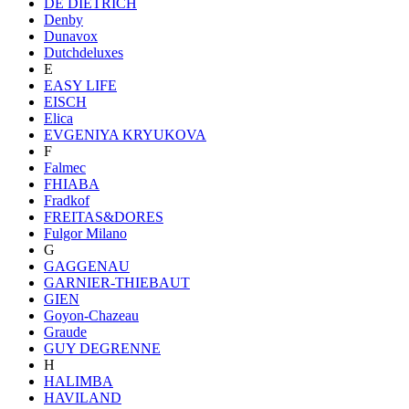
DE DIETRICH
Denby
Dunavox
Dutchdeluxes
E
EASY LIFE
EISCH
Elica
EVGENIYA KRYUKOVA
F
Falmec
FHIABA
Fradkof
FREITAS&DORES
Fulgor Milano
G
GAGGENAU
GARNIER-THIEBAUT
GIEN
Goyon-Chazeau
Graude
GUY DEGRENNE
H
HALIMBA
HAVILAND