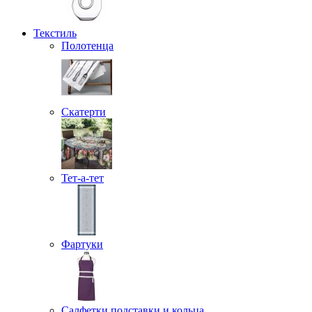
Текстиль
Полотенца
Скатерти
Тет-а-тет
Фартуки
Салфетки подставки и кольца