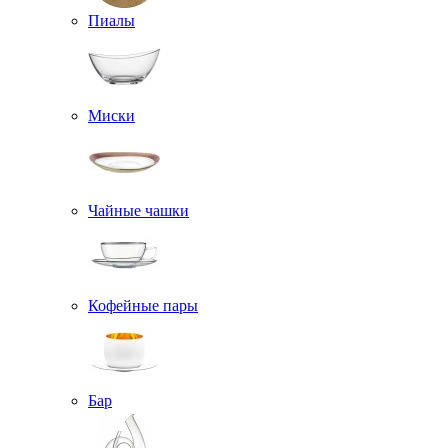
Пиалы
Миски
Чайные чашки
Кофейные пары
Бар