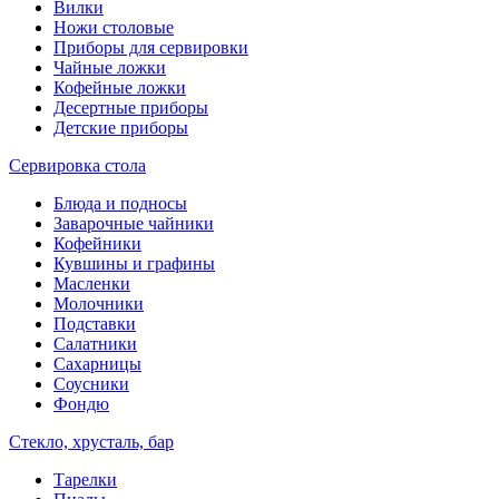
Вилки
Ножи столовые
Приборы для сервировки
Чайные ложки
Кофейные ложки
Десертные приборы
Детские приборы
Сервировка стола
Блюда и подносы
Заварочные чайники
Кофейники
Кувшины и графины
Масленки
Молочники
Подставки
Салатники
Сахарницы
Соусники
Фондю
Стекло, хрусталь, бар
Тарелки