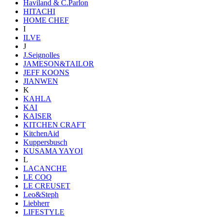
Haviland & C.Parlon
HITACHI
HOME CHEF
I
ILVE
J
J.Seignolles
JAMESON&TAILOR
JEFF KOONS
JIANWEN
K
KAHLA
KAI
KAISER
KITCHEN CRAFT
KitchenAid
Kuppersbusch
KUSAMA YAYOI
L
LACANCHE
LE COQ
LE CREUSET
Leo&Steph
Liebherr
LIFESTYLE