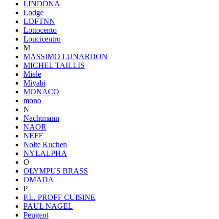
LINDDNA
Lodge
LOFTNN
Lottocento
Loucicentro
M
MASSIMO LUNARDON
MICHEL TAILLIS
Miele
Miyabi
MONACO
mono
N
Nachtmann
NAOR
NEFF
Nolte Kuchen
NYLALPHA
O
OLYMPUS BRASS
OMADA
P
P.L. PROFF CUISINE
PAUL NAGEL
Peugeot