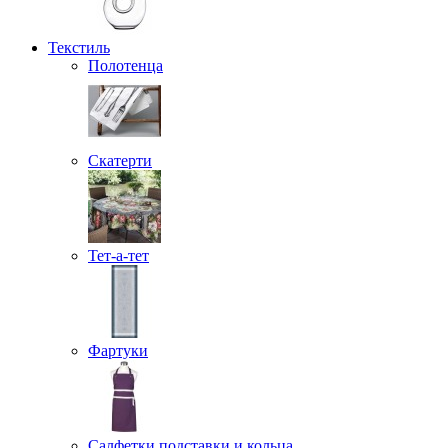
Текстиль
Полотенца
Скатерти
Тет-а-тет
Фартуки
Салфетки подставки и кольца