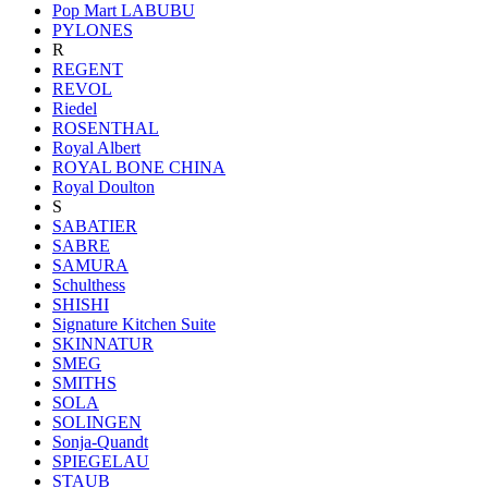
Pop Mart LABUBU
PYLONES
R
REGENT
REVOL
Riedel
ROSENTHAL
Royal Albert
ROYAL BONE CHINA
Royal Doulton
S
SABATIER
SABRE
SAMURA
Schulthess
SHISHI
Signature Kitchen Suite
SKINNATUR
SMEG
SMITHS
SOLA
SOLINGEN
Sonja-Quandt
SPIEGELAU
STAUB