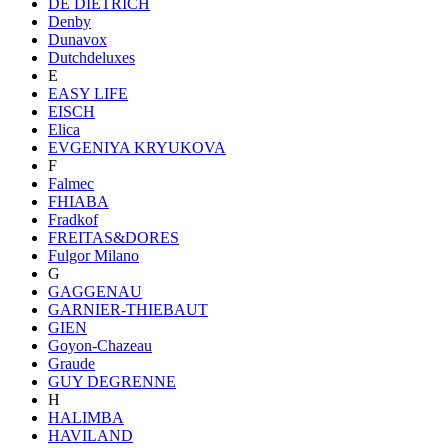
DE DIETRICH
Denby
Dunavox
Dutchdeluxes
E
EASY LIFE
EISCH
Elica
EVGENIYA KRYUKOVA
F
Falmec
FHIABA
Fradkof
FREITAS&DORES
Fulgor Milano
G
GAGGENAU
GARNIER-THIEBAUT
GIEN
Goyon-Chazeau
Graude
GUY DEGRENNE
H
HALIMBA
HAVILAND