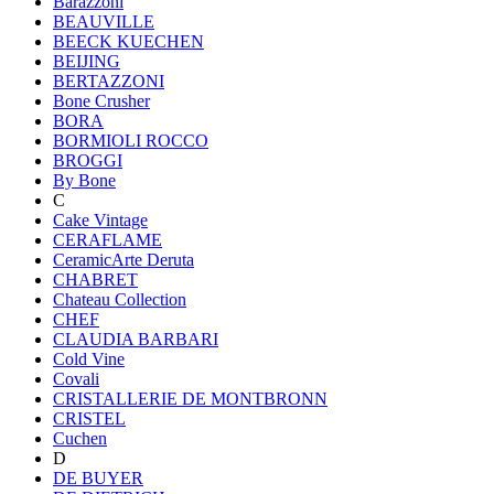
Barazzoni
BEAUVILLE
BEECK KUECHEN
BEIJING
BERTAZZONI
Bone Crusher
BORA
BORMIOLI ROCCO
BROGGI
By Bone
C
Cake Vintage
CERAFLAME
CeramicArte Deruta
CHABRET
Chateau Collection
CHEF
CLAUDIA BARBARI
Cold Vine
Covali
CRISTALLERIE DE MONTBRONN
CRISTEL
Cuchen
D
DE BUYER