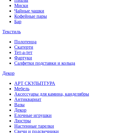
Пиалы
Миски
Чайные чашки
Кофейные пары
Бар
Текстиль
Полотенца
Скатерти
Тет-а-тет
Фартуки
Салфетки подставки и кольца
Декор
АРТ СКУЛЬПТУРА
Мебель
Аксессуары для камина, канделябры
Антиквариат
Вазы
Декор
Елочные игрушки
Люстры
Настенные тарелки
Свечи и подсвечники