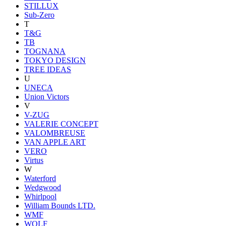
STILLUX
Sub-Zero
T
T&G
TB
TOGNANA
TOKYO DESIGN
TREE IDEAS
U
UNECA
Union Victors
V
V-ZUG
VALERIE CONCEPT
VALOMBREUSE
VAN APPLE ART
VERO
Virtus
W
Waterford
Wedgwood
Whirlpool
William Bounds LTD.
WMF
WOLF