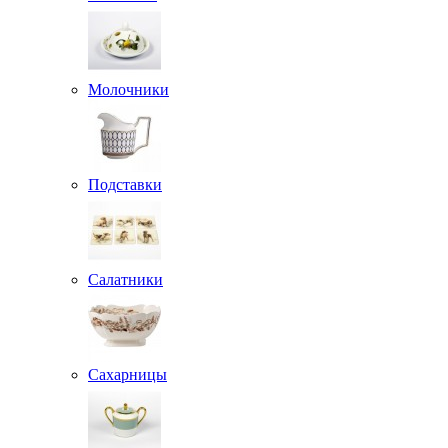
Молочники
Подставки
Салатники
Сахарницы