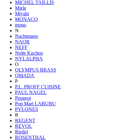
MICHEL TAILLIS
Miele
Miyabi
MONACO
mono
N
Nachtmann
NAOR
NEFF
Nolte Kuchen
NYLALPHA
O
OLYMPUS BRASS
OMADA
P
P.L. PROFF CUISINE
PAUL NAGEL
Peugeot
Pop Mart LABUBU
PYLONES
R
REGENT
REVOL
Riedel
ROSENTHAL