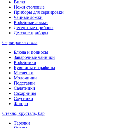
Вилки
Ножи столовые
Приборы для сервировки
Чайные ложки
Кофейные ложки
Десертные приборы
Детские приборы
Сервировка стола
Блюда и подносы
Заварочные чайники
Кофейники
Кувшины и графины
Масленки
Молочники
Подставки
Салатники
Сахарницы
Соусники
Фондю
Стекло, хрусталь, бар
Тарелки