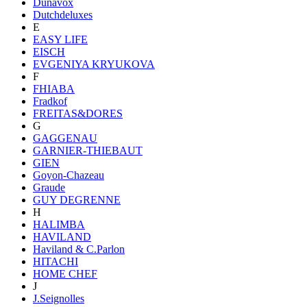
Dunavox
Dutchdeluxes
E
EASY LIFE
EISCH
EVGENIYA KRYUKOVA
F
FHIABA
Fradkof
FREITAS&DORES
G
GAGGENAU
GARNIER-THIEBAUT
GIEN
Goyon-Chazeau
Graude
GUY DEGRENNE
H
HALIMBA
HAVILAND
Haviland & C.Parlon
HITACHI
HOME CHEF
J
J.Seignolles