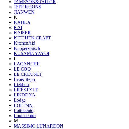
JAMESON&TAILOR
JEFF KOONS
JIANWEN
K
KAHLA
KAI
KAISER
KITCHEN CRAFT
KitchenAid
Kuppersbusch
KUSAMA YAYOI
L
LACANCHE
LE COQ
LE CREUSET
Leo&Steph
Liebherr
LIFESTYLE
LINDDNA
Lodge
LOFTNN
Lottocento
Loucicentro
M
MASSIMO LUNARDON