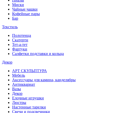
Пиалы
Миски
Чайные чашки
Кофейные пары
Бар
Текстиль
Полотенца
Скатерти
Тет-а-тет
Фартуки
Салфетки подставки и кольца
Декор
АРТ СКУЛЬПТУРА
Мебель
Аксессуары для камина, канделябры
Антиквариат
Вазы
Декор
Елочные игрушки
Люстры
Настенные тарелки
Свечи и подсвечники