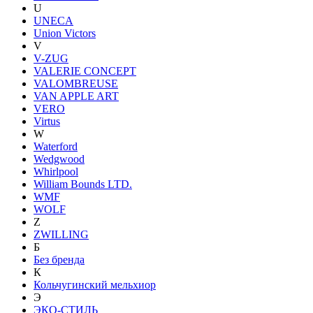
U
UNECA
Union Victors
V
V-ZUG
VALERIE CONCEPT
VALOMBREUSE
VAN APPLE ART
VERO
Virtus
W
Waterford
Wedgwood
Whirlpool
William Bounds LTD.
WMF
WOLF
Z
ZWILLING
Б
Без бренда
К
Кольчугинский мельхиор
Э
ЭКО-СТИЛЬ