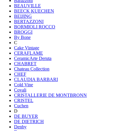
Barazzoni
BEAUVILLE
BEECK KUECHEN
BEIJING
BERTAZZONI
BORMIOLI ROCCO
BROGGI
By Bone
C
Cake Vintage
CERAFLAME
CeramicArte Deruta
CHABRET
Chateau Collection
CHEF
CLAUDIA BARBARI
Cold Vine
Covali
CRISTALLERIE DE MONTBRONN
CRISTEL
Cuchen
D
DE BUYER
DE DIETRICH
Denby