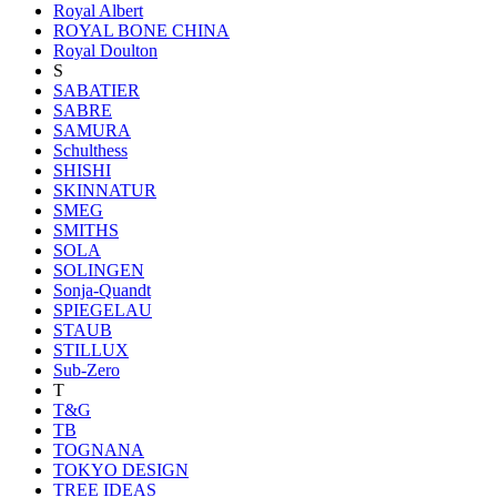
Royal Albert
ROYAL BONE CHINA
Royal Doulton
S
SABATIER
SABRE
SAMURA
Schulthess
SHISHI
SKINNATUR
SMEG
SMITHS
SOLA
SOLINGEN
Sonja-Quandt
SPIEGELAU
STAUB
STILLUX
Sub-Zero
T
T&G
TB
TOGNANA
TOKYO DESIGN
TREE IDEAS