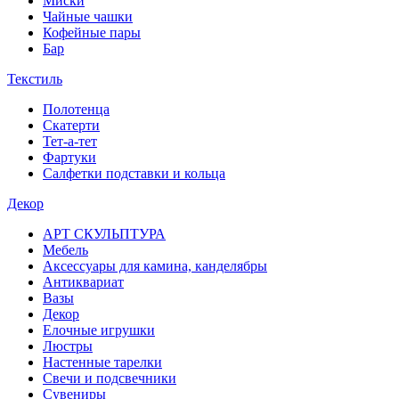
Миски
Чайные чашки
Кофейные пары
Бар
Текстиль
Полотенца
Скатерти
Тет-а-тет
Фартуки
Салфетки подставки и кольца
Декор
АРТ СКУЛЬПТУРА
Мебель
Аксессуары для камина, канделябры
Антиквариат
Вазы
Декор
Елочные игрушки
Люстры
Настенные тарелки
Свечи и подсвечники
Сувениры