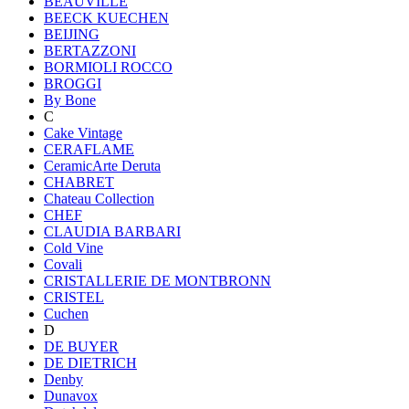
BEAUVILLE
BEECK KUECHEN
BEIJING
BERTAZZONI
BORMIOLI ROCCO
BROGGI
By Bone
C
Cake Vintage
CERAFLAME
CeramicArte Deruta
CHABRET
Chateau Collection
CHEF
CLAUDIA BARBARI
Cold Vine
Covali
CRISTALLERIE DE MONTBRONN
CRISTEL
Cuchen
D
DE BUYER
DE DIETRICH
Denby
Dunavox