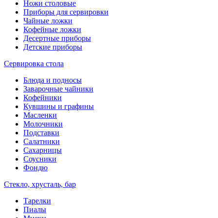
Ножи столовые
Приборы для сервировки
Чайные ложки
Кофейные ложки
Десертные приборы
Детские приборы
Сервировка стола
Блюда и подносы
Заварочные чайники
Кофейники
Кувшины и графины
Масленки
Молочники
Подставки
Салатники
Сахарницы
Соусники
Фондю
Стекло, хрусталь, бар
Тарелки
Пиалы