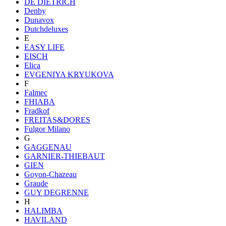
DE DIETRICH
Denby
Dunavox
Dutchdeluxes
E
EASY LIFE
EISCH
Elica
EVGENIYA KRYUKOVA
F
Falmec
FHIABA
Fradkof
FREITAS&DORES
Fulgor Milano
G
GAGGENAU
GARNIER-THIEBAUT
GIEN
Goyon-Chazeau
Graude
GUY DEGRENNE
H
HALIMBA
HAVILAND