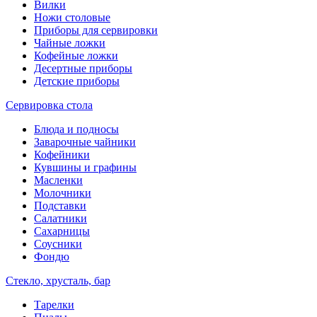
Вилки
Ножи столовые
Приборы для сервировки
Чайные ложки
Кофейные ложки
Десертные приборы
Детские приборы
Сервировка стола
Блюда и подносы
Заварочные чайники
Кофейники
Кувшины и графины
Масленки
Молочники
Подставки
Салатники
Сахарницы
Соусники
Фондю
Стекло, хрусталь, бар
Тарелки