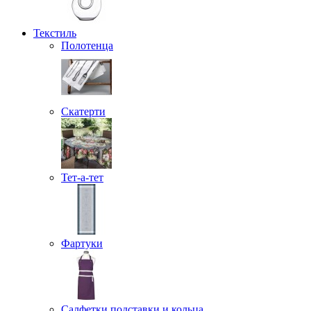
Текстиль
Полотенца
Скатерти
Тет-а-тет
Фартуки
Салфетки подставки и кольца