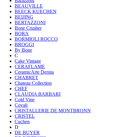
Barazzoni
BEAUVILLE
BEECK KUECHEN
BEIJING
BERTAZZONI
Bone Crusher
BORA
BORMIOLI ROCCO
BROGGI
By Bone
C
Cake Vintage
CERAFLAME
CeramicArte Deruta
CHABRET
Chateau Collection
CHEF
CLAUDIA BARBARI
Cold Vine
Covali
CRISTALLERIE DE MONTBRONN
CRISTEL
Cuchen
D
DE BUYER