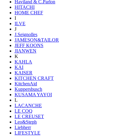
Haviland & C.Parlon
HITACHI
HOME CHEF
I
ILVE
J
J.Seignolles
JAMESON&TAILOR
JEFF KOONS
JIANWEN
K
KAHLA
KAI
KAISER
KITCHEN CRAFT
KitchenAid
Kuppersbusch
KUSAMA YAYOI
L
LACANCHE
LE COQ
LE CREUSET
Leo&Steph
Liebherr
LIFESTYLE