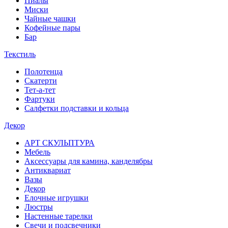
Пиалы
Миски
Чайные чашки
Кофейные пары
Бар
Текстиль
Полотенца
Скатерти
Тет-а-тет
Фартуки
Салфетки подставки и кольца
Декор
АРТ СКУЛЬПТУРА
Мебель
Аксессуары для камина, канделябры
Антиквариат
Вазы
Декор
Елочные игрушки
Люстры
Настенные тарелки
Свечи и подсвечники