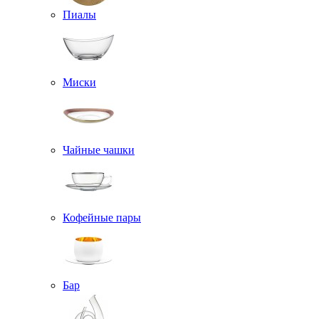
Пиалы
Миски
Чайные чашки
Кофейные пары
Бар