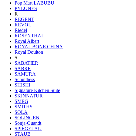
Pop Mart LABUBU
PYLONES
R
REGENT
REVOL
Riedel
ROSENTHAL
Royal Albert
ROYAL BONE CHINA
Royal Doulton
S
SABATIER
SABRE
SAMURA
Schulthess
SHISHI
Signature Kitchen Suite
SKINNATUR
SMEG
SMITHS
SOLA
SOLINGEN
Sonja-Quandt
SPIEGELAU
STAUB