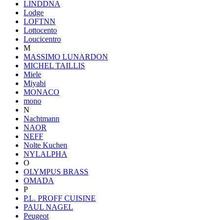
LINDDNA
Lodge
LOFTNN
Lottocento
Loucicentro
M
MASSIMO LUNARDON
MICHEL TAILLIS
Miele
Miyabi
MONACO
mono
N
Nachtmann
NAOR
NEFF
Nolte Kuchen
NYLALPHA
O
OLYMPUS BRASS
OMADA
P
P.L. PROFF CUISINE
PAUL NAGEL
Peugeot