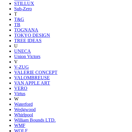
STILLUX
Sub-Zero
T
T&G
TB
TOGNANA
TOKYO DESIGN
TREE IDEAS
U
UNECA
Union Victors
V
V-ZUG
VALERIE CONCEPT
VALOMBREUSE
VAN APPLE ART
VERO
Virtus
W
Waterford
Wedgwood
Whirlpool
William Bounds LTD.
WMF
WOLF