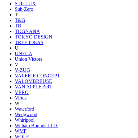
STILLUX
Sub-Zero
T
T&G
TB
TOGNANA
TOKYO DESIGN
TREE IDEAS
U
UNECA
Union Victors
V
V-ZUG
VALERIE CONCEPT
VALOMBREUSE
VAN APPLE ART
VERO
Virtus
W
Waterford
Wedgwood
Whirlpool
William Bounds LTD.
WMF
WOLF