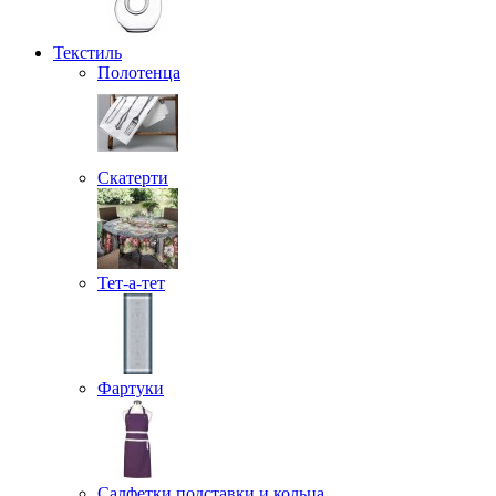
Текстиль
Полотенца
Скатерти
Тет-а-тет
Фартуки
Салфетки подставки и кольца