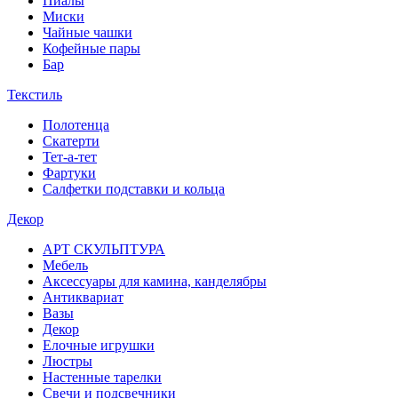
Пиалы
Миски
Чайные чашки
Кофейные пары
Бар
Текстиль
Полотенца
Скатерти
Тет-а-тет
Фартуки
Салфетки подставки и кольца
Декор
АРТ СКУЛЬПТУРА
Мебель
Аксессуары для камина, канделябры
Антиквариат
Вазы
Декор
Елочные игрушки
Люстры
Настенные тарелки
Свечи и подсвечники