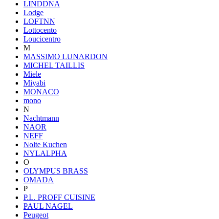
LINDDNA
Lodge
LOFTNN
Lottocento
Loucicentro
M
MASSIMO LUNARDON
MICHEL TAILLIS
Miele
Miyabi
MONACO
mono
N
Nachtmann
NAOR
NEFF
Nolte Kuchen
NYLALPHA
O
OLYMPUS BRASS
OMADA
P
P.L. PROFF CUISINE
PAUL NAGEL
Peugeot