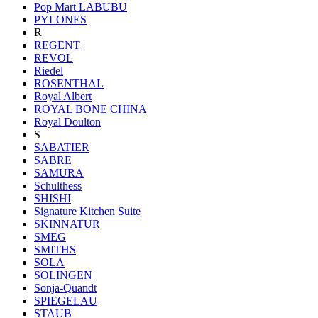
Pop Mart LABUBU
PYLONES
R
REGENT
REVOL
Riedel
ROSENTHAL
Royal Albert
ROYAL BONE CHINA
Royal Doulton
S
SABATIER
SABRE
SAMURA
Schulthess
SHISHI
Signature Kitchen Suite
SKINNATUR
SMEG
SMITHS
SOLA
SOLINGEN
Sonja-Quandt
SPIEGELAU
STAUB