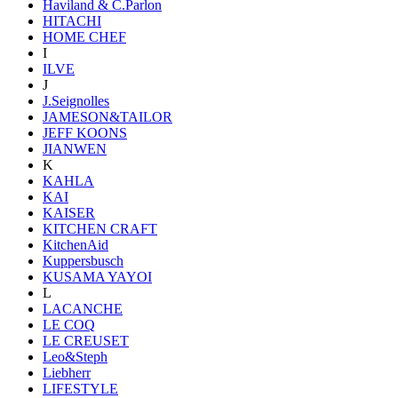
Haviland & C.Parlon
HITACHI
HOME CHEF
I
ILVE
J
J.Seignolles
JAMESON&TAILOR
JEFF KOONS
JIANWEN
K
KAHLA
KAI
KAISER
KITCHEN CRAFT
KitchenAid
Kuppersbusch
KUSAMA YAYOI
L
LACANCHE
LE COQ
LE CREUSET
Leo&Steph
Liebherr
LIFESTYLE