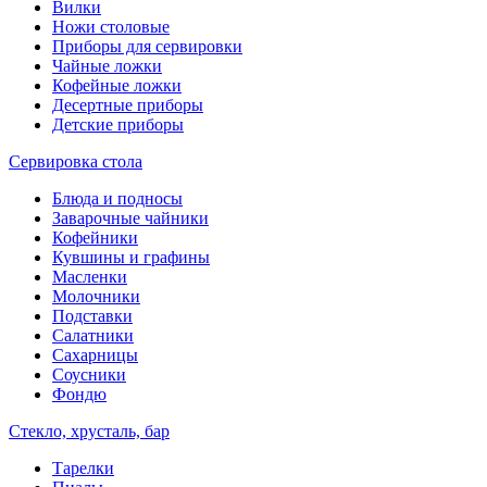
Вилки
Ножи столовые
Приборы для сервировки
Чайные ложки
Кофейные ложки
Десертные приборы
Детские приборы
Сервировка стола
Блюда и подносы
Заварочные чайники
Кофейники
Кувшины и графины
Масленки
Молочники
Подставки
Салатники
Сахарницы
Соусники
Фондю
Стекло, хрусталь, бар
Тарелки