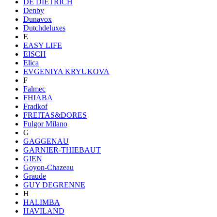
DE DIETRICH
Denby
Dunavox
Dutchdeluxes
E
EASY LIFE
EISCH
Elica
EVGENIYA KRYUKOVA
F
Falmec
FHIABA
Fradkof
FREITAS&DORES
Fulgor Milano
G
GAGGENAU
GARNIER-THIEBAUT
GIEN
Goyon-Chazeau
Graude
GUY DEGRENNE
H
HALIMBA
HAVILAND