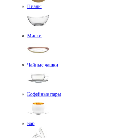
Пиалы
Миски
Чайные чашки
Кофейные пары
Бар