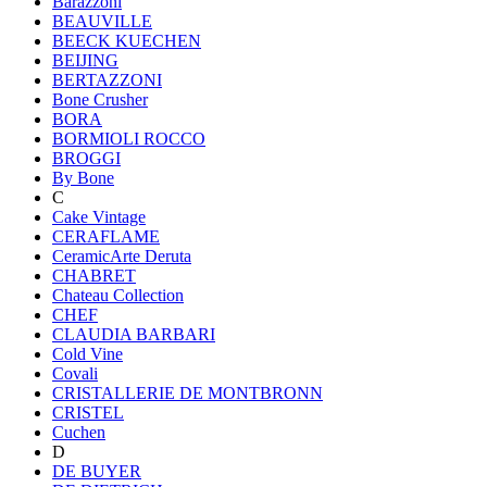
Barazzoni
BEAUVILLE
BEECK KUECHEN
BEIJING
BERTAZZONI
Bone Crusher
BORA
BORMIOLI ROCCO
BROGGI
By Bone
C
Cake Vintage
CERAFLAME
CeramicArte Deruta
CHABRET
Chateau Collection
CHEF
CLAUDIA BARBARI
Cold Vine
Covali
CRISTALLERIE DE MONTBRONN
CRISTEL
Cuchen
D
DE BUYER