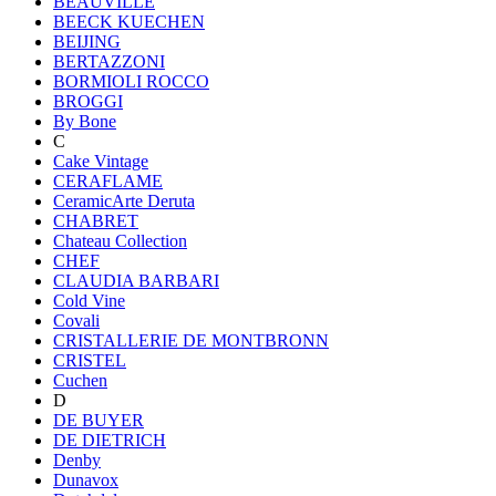
BEAUVILLE
BEECK KUECHEN
BEIJING
BERTAZZONI
BORMIOLI ROCCO
BROGGI
By Bone
C
Cake Vintage
CERAFLAME
CeramicArte Deruta
CHABRET
Chateau Collection
CHEF
CLAUDIA BARBARI
Cold Vine
Covali
CRISTALLERIE DE MONTBRONN
CRISTEL
Cuchen
D
DE BUYER
DE DIETRICH
Denby
Dunavox