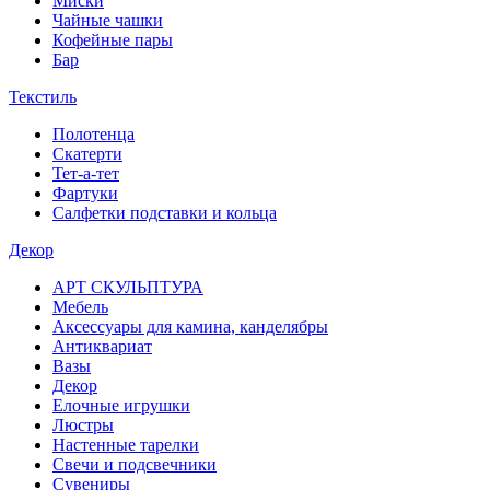
Миски
Чайные чашки
Кофейные пары
Бар
Текстиль
Полотенца
Скатерти
Тет-а-тет
Фартуки
Салфетки подставки и кольца
Декор
АРТ СКУЛЬПТУРА
Мебель
Аксессуары для камина, канделябры
Антиквариат
Вазы
Декор
Елочные игрушки
Люстры
Настенные тарелки
Свечи и подсвечники
Сувениры