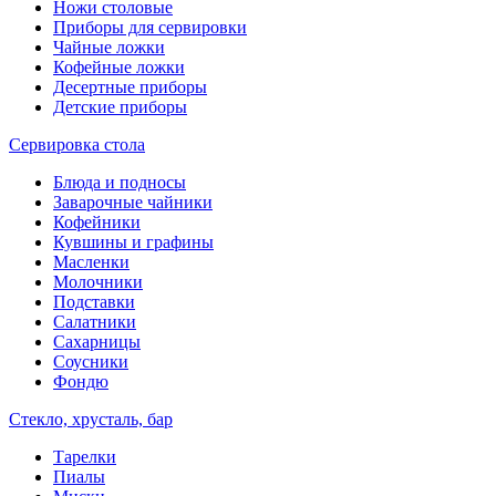
Ножи столовые
Приборы для сервировки
Чайные ложки
Кофейные ложки
Десертные приборы
Детские приборы
Сервировка стола
Блюда и подносы
Заварочные чайники
Кофейники
Кувшины и графины
Масленки
Молочники
Подставки
Салатники
Сахарницы
Соусники
Фондю
Стекло, хрусталь, бар
Тарелки
Пиалы